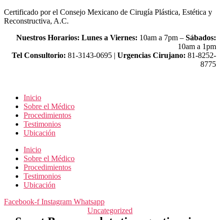
Saltar
Certificado por el Consejo Mexicano de Cirugía Plástica, Estética y
al
Reconstructiva, A.C.
contenido
Nuestros Horarios:
Lunes a Viernes:
10am a 7pm –
Sábados:
10am a 1pm
Tel Consultorio:
81-3143-0695 |
Urgencias Cirujano:
81-8252-
8775
Inicio
Sobre el Médico
Procedimientos
Testimonios
Ubicación
Inicio
Sobre el Médico
Procedimientos
Testimonios
Ubicación
Facebook-f
Instagram
Whatsapp
Categorías
Uncategorized