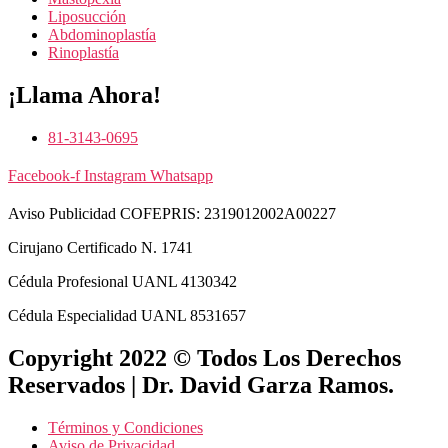
Liposucción
Abdominoplastía
Rinoplastía
¡Llama Ahora!
81-3143-0695
Facebook-f
Instagram
Whatsapp
Aviso Publicidad COFEPRIS: 2319012002A00227
Cirujano Certificado N. 1741
Cédula Profesional UANL ‪4130342‬
Cédula Especialidad UANL ‪8531657‬
Copyright 2022 © Todos Los Derechos
Reservados | Dr. David Garza Ramos.
Términos y Condiciones
Aviso de Privacidad