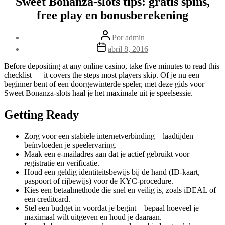
Sweet Bonanza-slots tips: gratis spins,
free play en bonusberekening
Autor
Por
admin
de
Fecha
abril 8, 2016
la
de
entrada
la
Before depositing at any online casino, take five minutes to read this
entrada
checklist — it covers the steps most players skip. Of je nu een
beginner bent of een doorgewinterde speler, met deze gids voor
Sweet Bonanza-slots haal je het maximale uit je speelsessie.
Getting Ready
Zorg voor een stabiele internetverbinding – laadtijden
beïnvloeden je speelervaring.
Maak een e-mailadres aan dat je actief gebruikt voor
registratie en verificatie.
Houd een geldig identiteitsbewijs bij de hand (ID-kaart,
paspoort of rijbewijs) voor de KYC-procedure.
Kies een betaalmethode die snel en veilig is, zoals iDEAL of
een creditcard.
Stel een budget in voordat je begint – bepaal hoeveel je
maximaal wilt uitgeven en houd je daaraan.