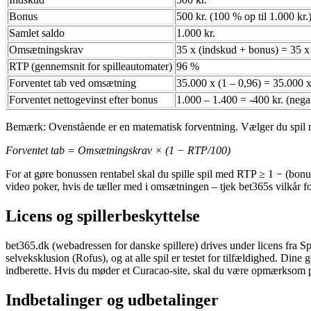
Bonus
500 kr. (100 % op til 1.000 kr.
Samlet saldo
1.000 kr.
Omsætningskrav
35 x (indskud + bonus) = 35 x
RTP (gennemsnit for spilleautomater)
96 %
Forventet tab ved omsætning
35.000 x (1 – 0,96) = 35.000 x
Forventet nettogevinst efter bonus
1.000 – 1.400 = -400 kr. (nega
Bemærk: Ovenstående er en matematisk forventning. Vælger du spil med
Forventet tab = Omsætningskrav × (1 − RTP/100)
For at gøre bonussen rentabel skal du spille spil med RTP ≥ 1 − (bon
video poker, hvis de tæller med i omsætningen – tjek bet365s vilkår for
Licens og spillerbeskyttelse
bet365.dk (webadressen for danske spillere) drives under licens fra S
selveksklusion (Rofus), og at alle spil er testet for tilfældighed. Dine
indberette. Hvis du møder et Curacao-site, skal du være opmærksom p
Indbetalinger og udbetalinger