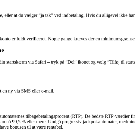
eller at du vælger “ja tak” ved indbetaling. Hvis du alligevel ikke h
konto er fuldt verificeret. Nogle gange kræves der en minimumsgrænse 
ne
 din startskærm via Safari – tryk på “Del” ikonet og vælg “Tilføj til st
 en ny via SMS eller e‑mail.
eautomaternes tilbagebetalingsprocent (RTP). De bedste RTP‑værdier fin
an nå 99,5 % eller mere. Undgå progressiv jackpot‑automater, medmindr
 have bonusen til at være rentabel.