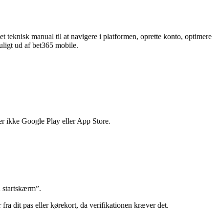
et teknisk manual til at navigere i platformen, oprette konto, optimere
uligt ud af bet365 mobile.
r ikke Google Play eller App Store.
l startskærm”.
 dit pas eller kørekort, da verifikationen kræver det.