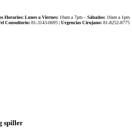
os Horarios:
Lunes a Viernes:
10am a 7pm –
Sábados:
10am a 1pm
el Consultorio:
81-3143-0695 |
Urgencias Cirujano:
81-8252-8775
 spiller