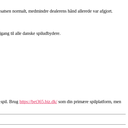
ndsatsen normalt, medmindre dealerens hånd allerede var afgjort.
dgang til alle danske spiludbydere.
 spil. Brug
https://bet365.biz.dk/
som din primære spilplatform, men