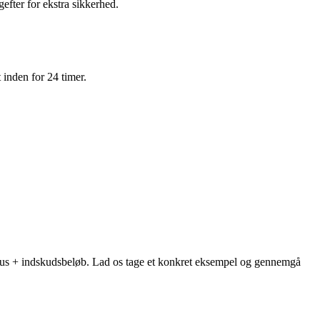
efter for ekstra sikkerhed.
 inden for 24 timer.
nus + indskudsbeløb. Lad os tage et konkret eksempel og gennemgå