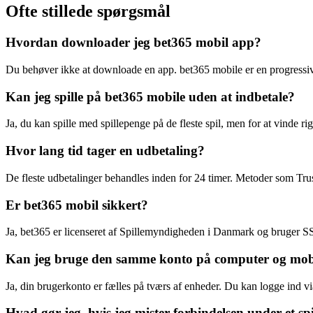
Ofte stillede spørgsmål
Hvordan downloader jeg bet365 mobil app?
Du behøver ikke at downloade en app. bet365 mobile er en progressiv
Kan jeg spille på bet365 mobile uden at indbetale?
Ja, du kan spille med spillepenge på de fleste spil, men for at vinde
Hvor lang tid tager en udbetaling?
De fleste udbetalinger behandles inden for 24 timer. Metoder som T
Er bet365 mobil sikkert?
Ja, bet365 er licenseret af Spillemyndigheden i Danmark og bruger S
Kan jeg bruge den samme konto på computer og mob
Ja, din brugerkonto er fælles på tværs af enheder. Du kan logge ind v
Hvad gør jeg, hvis jeg mister forbindelsen under et sp