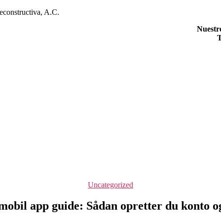
econstructiva, A.C.
Nuestr
T
Categorías
Uncategorized
mobil app guide: Sådan opretter du konto og