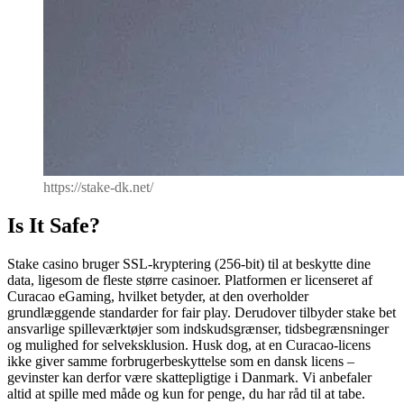
https://stake-dk.net/
Is It Safe?
Stake casino bruger SSL-kryptering (256-bit) til at beskytte dine
data, ligesom de fleste større casinoer. Platformen er licenseret af
Curacao eGaming, hvilket betyder, at den overholder
grundlæggende standarder for fair play. Derudover tilbyder stake bet
ansvarlige spilleværktøjer som indskudsgrænser, tidsbegrænsninger
og mulighed for selveksklusion. Husk dog, at en Curacao-licens
ikke giver samme forbrugerbeskyttelse som en dansk licens –
gevinster kan derfor være skattepligtige i Danmark. Vi anbefaler
altid at spille med måde og kun for penge, du har råd til at tabe.