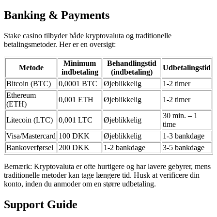
Banking & Payments
Stake casino tilbyder både kryptovaluta og traditionelle
betalingsmetoder. Her er en oversigt:
Minimum
Behandlingstid
Metode
Udbetalingstid
indbetaling
(indbetaling)
Bitcoin (BTC)
0,0001 BTC
Øjeblikkelig
1-2 timer
Ethereum
0,001 ETH
Øjeblikkelig
1-2 timer
(ETH)
30 min. – 1
Litecoin (LTC)
0,001 LTC
Øjeblikkelig
time
Visa/Mastercard
100 DKK
Øjeblikkelig
1-3 bankdage
Bankoverførsel
200 DKK
1-2 bankdage
3-5 bankdage
Bemærk: Kryptovaluta er ofte hurtigere og har lavere gebyrer, mens
traditionelle metoder kan tage længere tid. Husk at verificere din
konto, inden du anmoder om en større udbetaling.
Support Guide