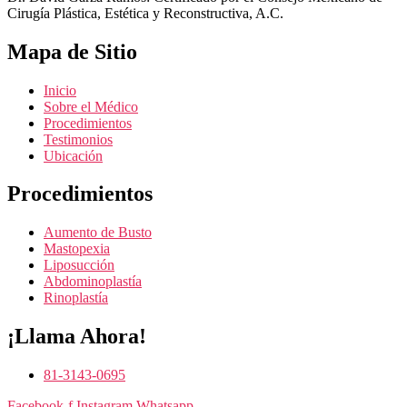
Cirugía Plástica, Estética y Reconstructiva, A.C.
Mapa de Sitio
Inicio
Sobre el Médico
Procedimientos
Testimonios
Ubicación
Procedimientos
Aumento de Busto
Mastopexia
Liposucción
Abdominoplastía
Rinoplastía
¡Llama Ahora!
81-3143-0695
Facebook-f
Instagram
Whatsapp