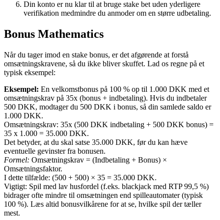
Din konto er nu klar til at bruge stake bet uden yderligere
verifikation medmindre du anmoder om en større udbetaling.
Bonus Mathematics
Når du tager imod en stake bonus, er det afgørende at forstå
omsætningskravene, så du ikke bliver skuffet. Lad os regne på et
typisk eksempel:
Eksempel:
En velkomstbonus på 100 % op til 1.000 DKK med et
omsætningskrav på 35x (bonus + indbetaling). Hvis du indbetaler
500 DKK, modtager du 500 DKK i bonus, så din samlede saldo er
1.000 DKK.
Omsætningskrav: 35x (500 DKK indbetaling + 500 DKK bonus) =
35 x 1.000 = 35.000 DKK.
Det betyder, at du skal satse 35.000 DKK, før du kan hæve
eventuelle gevinster fra bonusen.
Formel:
Omsætningskrav = (Indbetaling + Bonus) ×
Omsætningsfaktor.
I dette tilfælde: (500 + 500) × 35 = 35.000 DKK.
Vigtigt: Spil med lav husfordel (f.eks. blackjack med RTP 99,5 %)
bidrager ofte mindre til omsætningen end spilleautomater (typisk
100 %). Læs altid bonusvilkårene for at se, hvilke spil der tæller
mest.