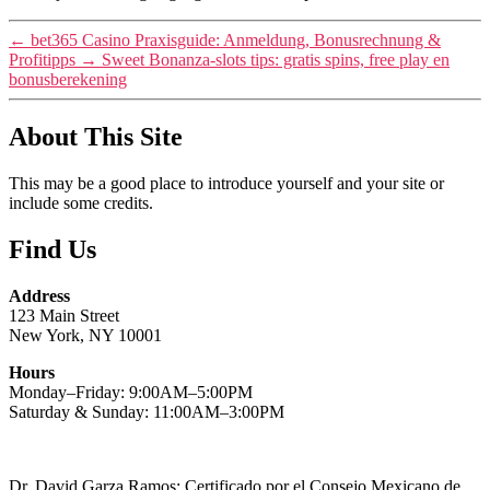
←
bet365 Casino Praxisguide: Anmeldung, Bonusrechnung &
Profitipps
→
Sweet Bonanza-slots tips: gratis spins, free play en
bonusberekening
About This Site
This may be a good place to introduce yourself and your site or
include some credits.
Find Us
Address
123 Main Street
New York, NY 10001
Hours
Monday–Friday: 9:00AM–5:00PM
Saturday & Sunday: 11:00AM–3:00PM
Dr. David Garza Ramos: Certificado por el Consejo Mexicano de