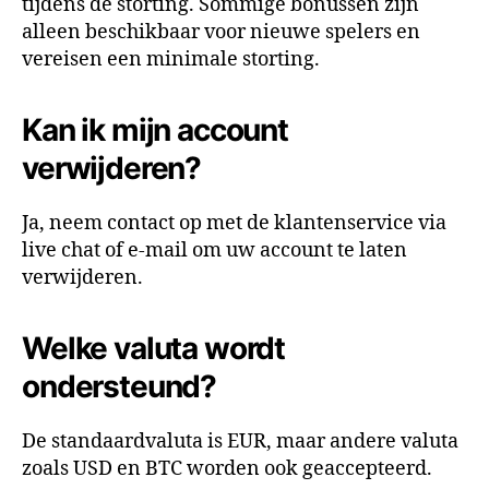
tijdens de storting. Sommige bonussen zijn
alleen beschikbaar voor nieuwe spelers en
vereisen een minimale storting.
Kan ik mijn account
verwijderen?
Ja, neem contact op met de klantenservice via
live chat of e‑mail om uw account te laten
verwijderen.
Welke valuta wordt
ondersteund?
De standaardvaluta is EUR, maar andere valuta
zoals USD en BTC worden ook geaccepteerd.