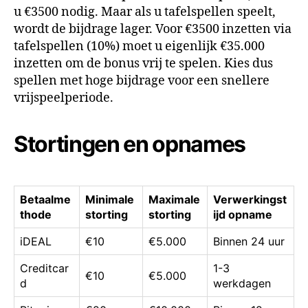
u €3500 nodig. Maar als u tafelspellen speelt,
wordt de bijdrage lager. Voor €3500 inzetten via
tafelspellen (10%) moet u eigenlijk €35.000
inzetten om de bonus vrij te spelen. Kies dus
spellen met hoge bijdrage voor een snellere
vrijspeelperiode.
Stortingen en opnames
Betaalme
Minimale
Maximale
Verwerkingst
thode
storting
storting
ijd opname
iDEAL
€10
€5.000
Binnen 24 uur
Creditcar
1-3
€10
€5.000
d
werkdagen