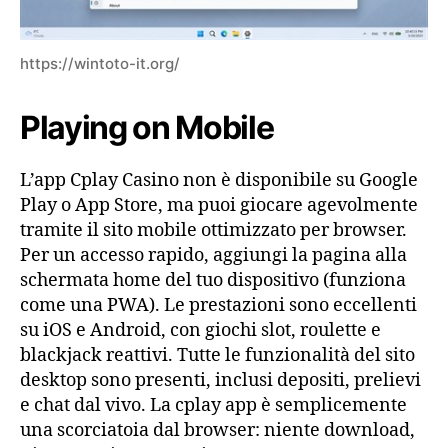
https://wintoto-it.org/
Playing on Mobile
L’app Cplay Casino non è disponibile su Google
Play o App Store, ma puoi giocare agevolmente
tramite il sito mobile ottimizzato per browser.
Per un accesso rapido, aggiungi la pagina alla
schermata home del tuo dispositivo (funziona
come una PWA). Le prestazioni sono eccellenti
su iOS e Android, con giochi slot, roulette e
blackjack reattivi. Tutte le funzionalità del sito
desktop sono presenti, inclusi depositi, prelievi
e chat dal vivo. La cplay app è semplicemente
una scorciatoia dal browser: niente download,