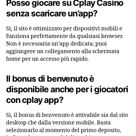
Posso giocare su Cplay Casino
senza scaricare un’app?
Sì, il sito è ottimizzato per dispositivi mobili e
funziona perfettamente da qualsiasi browser.
Non è necessaria un’app dedicata; puoi
aggiungere un collegamento alla schermata
home per un accesso più rapido.
Il bonus di benvenuto è
disponibile anche per i giocatori
con cplay app?
Sì, il bonus di benvenuto è attivabile sia dal sito
desktop che dalla versione mobile. Basta
selezionarlo al momento del primo deposito,