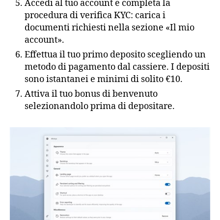
Accedi al tuo account e completa la
procedura di verifica KYC: carica i
documenti richiesti nella sezione «Il mio
account».
Effettua il tuo primo deposito scegliendo un
metodo di pagamento dal cassiere. I depositi
sono istantanei e minimi di solito €10.
Attiva il tuo bonus di benvenuto
selezionandolo prima di depositare.