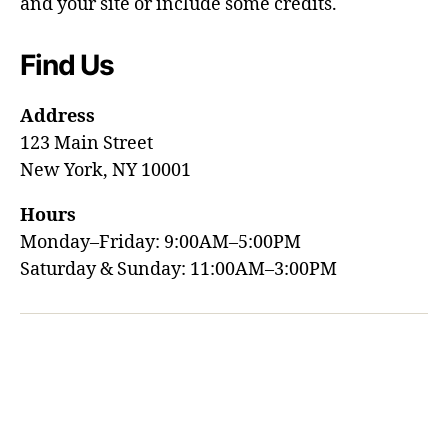
and your site or include some credits.
Find Us
Address
123 Main Street
New York, NY 10001
Hours
Monday–Friday: 9:00AM–5:00PM
Saturday & Sunday: 11:00AM–3:00PM