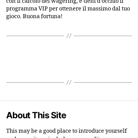
con il calcolo del wagering, e tieni d’occhio il
programma VIP per ottenere il massimo dal tuo
gioco. Buona fortuna!
←
Winbet app gids: registratie, bonussen en tips
→
Energy Casino ingyen pörgetések – Lépésről
lépésre útmutató a 10 free spins
használatához
About This Site
This may be a good place to introduce yourself