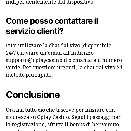
indipendentemente dal dispositivo.
Come posso contattare il
servizio clienti?
Puoi utilizzare la chat dal vivo (disponibile
24/7), inviare un’email all’indirizzo
supporto@cplaycasino.it o chiamare il numero
verde. Per questioni urgenti, la chat dal vivo è il
metodo più rapido.
Conclusione
Ora hai tutto ciò che ti serve per iniziare con
sicurezza su Cplay Casino. Segui i passaggi per
la registrazione, sfrutta il bonus di benvenuto