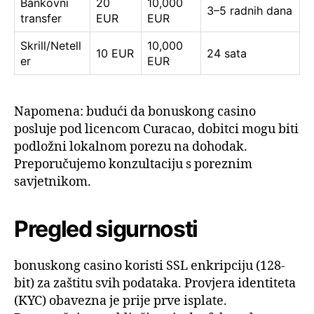
Bankovni
20
10,000
3–5 radnih dana
transfer
EUR
EUR
Skrill/Netell
10,000
10 EUR
24 sata
er
EUR
Napomena: budući da bonuskong casino
posluje pod licencom Curacao, dobitci mogu biti
podložni lokalnom porezu na dohodak.
Preporučujemo konzultaciju s poreznim
savjetnikom.
Pregled sigurnosti
bonuskong casino koristi SSL enkripciju (128-
bit) za zaštitu svih podataka. Provjera identiteta
(KYC) obavezna je prije prve isplate.