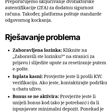
Preporučujemo uključivanje dvofaktorske
autentifikacije (2FA) za dodatnu sigurnost
računa. Također, platforma poštuje standarde
odgovornog kockanja.
Rješavanje problema
Zaboravljena lozinka:
Kliknite na
„Zaboravili ste lozinku?” na stranici za
prijavu i slijedite upute za resetiranje putem
e-pošte.
Isplata kasni:
Provjerite jeste li prošli KYC
verifikaciju. Ako jeste, kontaktirajte podršku
u chatu uživo.
Bonus se ne aktivira:
Provjerite jeste li
unijeli bonus kod (ako je potreban) i da li
ispunjavate minimalni depozit. Ponekad je