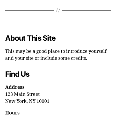
and Withdrawals
About This Site
This may be a good place to introduce yourself
and your site or include some credits.
Find Us
Address
123 Main Street
New York, NY 10001
Hours