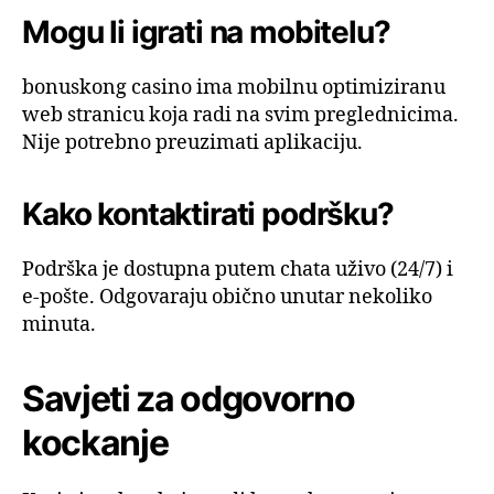
Mogu li igrati na mobitelu?
bonuskong casino ima mobilnu optimiziranu
web stranicu koja radi na svim preglednicima.
Nije potrebno preuzimati aplikaciju.
Kako kontaktirati podršku?
Podrška je dostupna putem chata uživo (24/7) i
e-pošte. Odgovaraju obično unutar nekoliko
minuta.
Savjeti za odgovorno
kockanje