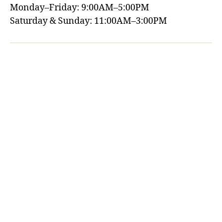
Monday–Friday: 9:00AM–5:00PM
Saturday & Sunday: 11:00AM–3:00PM
Dr. David Garza Ramos: Certificado por el
Consejo Mexicano de Cirugía Plástica, Estética y
Reconstructiva, A.C.
Mapa de Sitio
Procedimient
os
Inicio