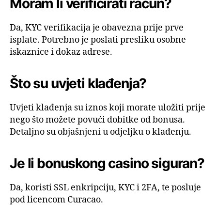
Moram li verificirati račun?
Da, KYC verifikacija je obavezna prije prve
isplate. Potrebno je poslati presliku osobne
iskaznice i dokaz adrese.
Što su uvjeti klađenja?
Uvjeti klađenja su iznos koji morate uložiti prije
nego što možete povući dobitke od bonusa.
Detaljno su objašnjeni u odjeljku o klađenju.
Je li bonuskong casino siguran?
Da, koristi SSL enkripciju, KYC i 2FA, te posluje
pod licencom Curacao.