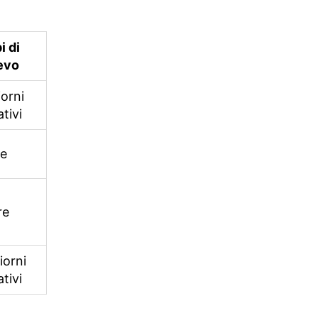
i di
evo
iorni
ativi
re
re
iorni
ativi