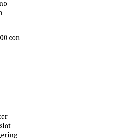
ono
n
00 con
ter
slot
gering