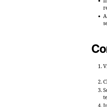
I
r
A
s
Co
V
h
C
S
t
I