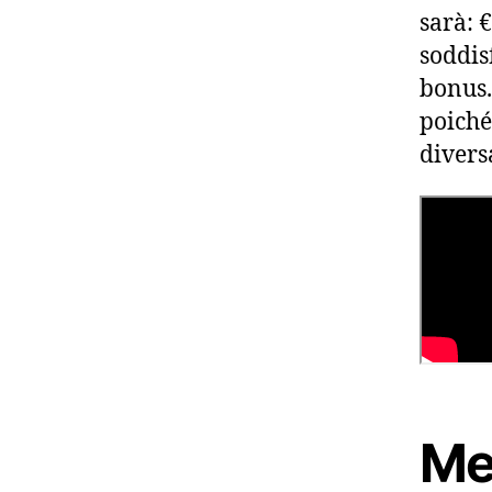
sarà: 
soddisf
bonus
poiché
divers
Me