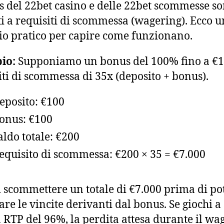
s del 22bet casino e delle 22bet scommesse s
ti a requisiti di scommessa (wagering). Ecco u
o pratico per capire come funzionano.
io:
Supponiamo un bonus del 100% fino a €1
iti di scommessa di 35x (deposito + bonus).
eposito: €100
onus: €100
aldo totale: €200
equisito di scommessa: €200 × 35 = €7.000
 scommettere un totale di €7.000 prima di po
are le vincite derivanti dal bonus. Se giochi a 
 RTP del 96%, la perdita attesa durante il wa