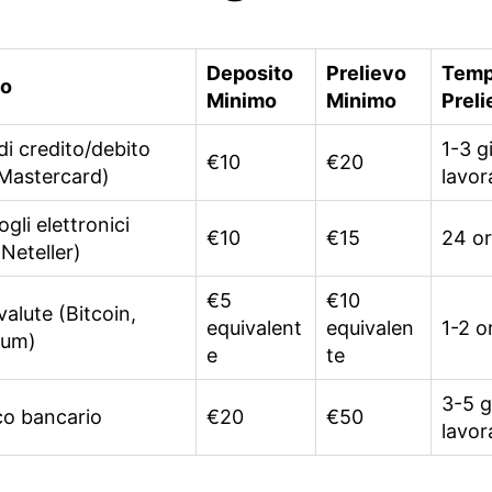
Deposito
Prelievo
Temp
o
Minimo
Minimo
Preli
di credito/debito
1-3 g
€10
€20
 Mastercard)
lavor
gli elettronici
€10
€15
24 o
, Neteller)
€5
€10
valute (Bitcoin,
equivalent
equivalen
1-2 o
eum)
e
te
3-5 g
co bancario
€20
€50
lavor