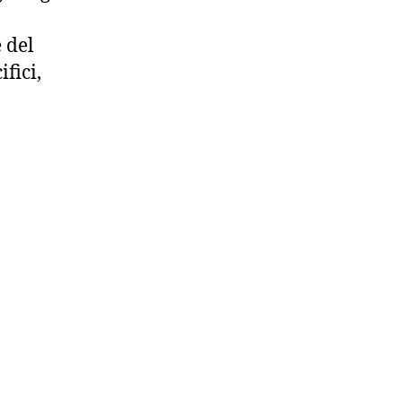
e del
fici,