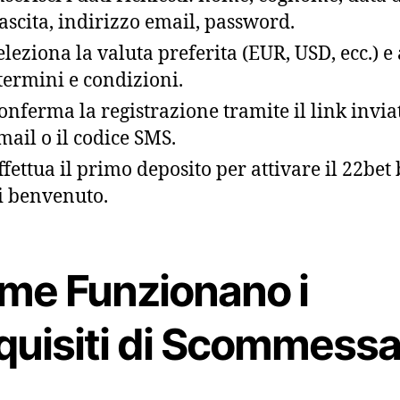
ascita, indirizzo email, password.
eleziona la valuta preferita (EUR, USD, ecc.) e 
 termini e condizioni.
onferma la registrazione tramite il link invia
mail o il codice SMS.
ffettua il primo deposito per attivare il 22bet
i benvenuto.
me Funzionano i
quisiti di Scommess