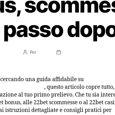
s, scomme
 passo dop
Por
admin
agosto 3, 2018
i cercando una guida affidabile su
/22betcasino.co.it/
, questo articolo copre tutto,
razione al tuo primo prelievo. Che tu sia inter
et bonus, alle 22bet scommesse o al 22bet casi
i istruzioni dettagliate e consigli pratici per