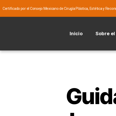
Certificado por el Consejo Mexicano de Cirugía Plástica, Estética y Recons
Inicio
Sobre e
Guida