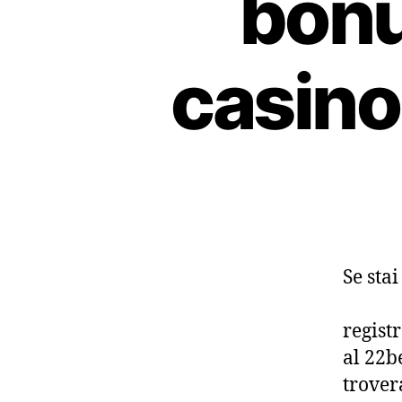
bonu
casino
Se sta
https:/
regist
al 22b
trovera