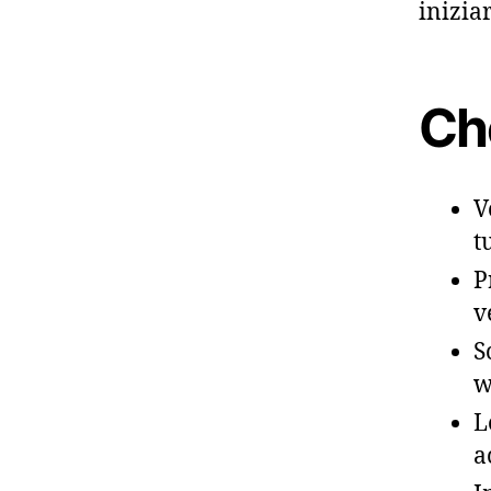
iniziar
Ch
V
t
P
v
S
w
L
a