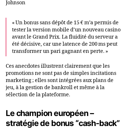
Johnson
« Un bonus sans dépôt de 15 € m’a permis de
tester la version mobile d’un nouveau casino
avant le Grand Prix. La fluidité du serveur a
été décisive, car une latence de 200 ms peut
transformer un pari gagnant en perte. »
Ces anecdotes illustrent clairement que les
promotions ne sont pas de simples incitations
marketing ; elles sont intégrées aux plans de
jeu, à la gestion de bankroll et même à la
sélection de la plateforme.
Le champion européen –
stratégie de bonus “cash‑back”