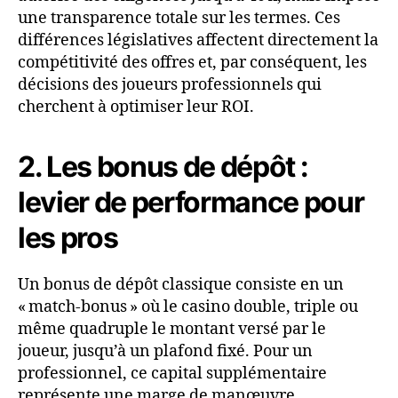
une transparence totale sur les termes. Ces
différences législatives affectent directement la
compétitivité des offres et, par conséquent, les
décisions des joueurs professionnels qui
cherchent à optimiser leur ROI.
2. Les bonus de dépôt :
levier de performance pour
les pros
Un bonus de dépôt classique consiste en un
« match‑bonus » où le casino double, triple ou
même quadruple le montant versé par le
joueur, jusqu’à un plafond fixé. Pour un
professionnel, ce capital supplémentaire
représente une marge de manœuvre