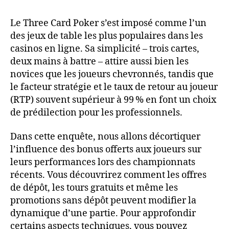
Le Three Card Poker s’est imposé comme l’un
des jeux de table les plus populaires dans les
casinos en ligne. Sa simplicité – trois cartes,
deux mains à battre – attire aussi bien les
novices que les joueurs chevronnés, tandis que
le facteur stratégie et le taux de retour au joueur
(RTP) souvent supérieur à 99 % en font un choix
de prédilection pour les professionnels.
Dans cette enquête, nous allons décortiquer
l’influence des bonus offerts aux joueurs sur
leurs performances lors des championnats
récents. Vous découvrirez comment les offres
de dépôt, les tours gratuits et même les
promotions sans dépôt peuvent modifier la
dynamique d’une partie. Pour approfondir
certains aspects techniques, vous pouvez