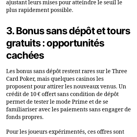
ajustant leurs mises pour atteindre le seuil le
plus rapidement possible.
3. Bonus sans dépôt et tours
gratuits : opportunités
cachées
Les bonus sans dépôt restent rares sur le Three
Card Poker, mais quelques casinos les
proposent pour attirer les nouveaux venus. Un
crédit de 10 € offert sans condition de dépôt
permet de tester le mode Prime et de se
familiariser avec les paiements sans engager de
fonds propres.
Pour les joueurs expérimentés, ces offres sont