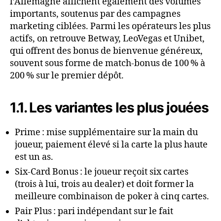
l’Allemagne affichent également des volumes
importants, soutenus par des campagnes
marketing ciblées. Parmi les opérateurs les plus
actifs, on retrouve Betway, LeoVegas et Unibet,
qui offrent des bonus de bienvenue généreux,
souvent sous forme de match‑bonus de 100 % à
200 % sur le premier dépôt.
1.1. Les variantes les plus jouées
Prime : mise supplémentaire sur la main du
joueur, paiement élevé si la carte la plus haute
est un as.
Six‑Card Bonus : le joueur reçoit six cartes
(trois à lui, trois au dealer) et doit former la
meilleure combinaison de poker à cinq cartes.
Pair Plus : pari indépendant sur le fait