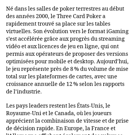
Né dans les salles de poker terrestres au début
des années 2000, le Three Card Poker a
rapidement trouvé sa place sur les tables
virtuelles. Son évolution vers le format iGaming
s’est accélérée grâce aux progrès du streaming
vidéo et aux licences de jeu en ligne, qui ont
permis aux opérateurs de proposer des versions
optimisées pour mobile et desktop. Aujourd’hui,
le jeu représente près de 8 % du volume de mise
total sur les plateformes de cartes, avec une
croissance annuelle de 12 % selon les rapports
de l’industrie.
Les pays leaders restent les États‑Unis, le
Royaume-Uni et le Canada, où les joueurs
apprécient la combinaison de vitesse et de prise
de décision rapide. En Europe, la France et