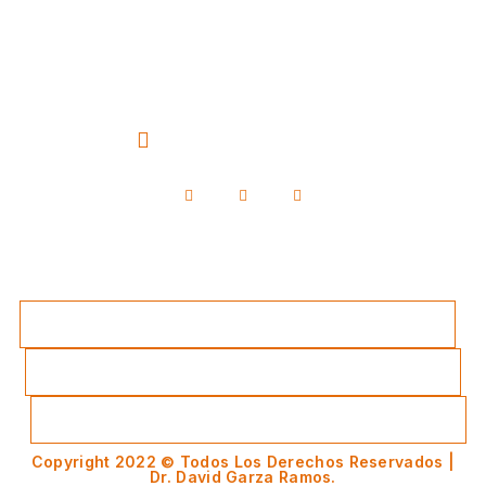
¡Llama Ahora!
81-3143-0695
Aviso Publicidad COFEPRIS: 2319012002A00227
Cirujano Certificado N. 1741
Cédula Profesional UANL ‪4130342‬
Cédula Especialidad UANL ‪8531657‬
Copyright 2022 © Todos Los Derechos Reservados |
Dr. David Garza Ramos.