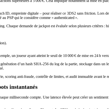
sactions supérieures à 5 000 €. Cela implique notamment la mise en pla
ch ID, empreinte digitale – pour réaliser ce 3DS2 sans friction. Lors 
oyé au PSP qui le considère comme « authenticated ».
ing. Chaque demande de jackpot est évaluée selon plusieurs critères : hi
ion).
ple, un joueur ayant atteint le seuil de 10 000 € de mise en 24 h verra
 : génération d’un hash SHA‑256 du log de la partie, stockage dans un 
ré.
e, scoring anti‑fraude, contrôle de limites, et audit immuable avant le r
pots instantanés
haque milliseconde compte. Une latence élevée peut créer un sentiment de 