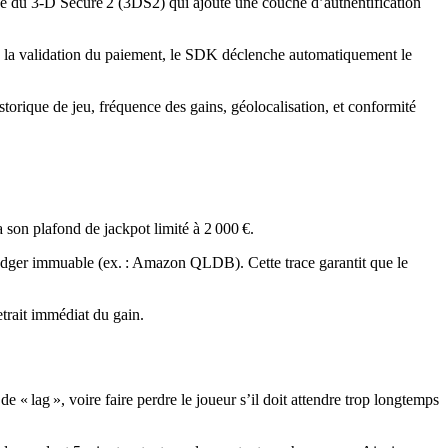
ce du 3‑D Secure 2 (3DS2) qui ajoute une couche d’authentification
de la validation du paiement, le SDK déclenche automatiquement le
storique de jeu, fréquence des gains, géolocalisation, et conformité
 son plafond de jackpot limité à 2 000 €.
ledger immuable (ex. : Amazon QLDB). Cette trace garantit que le
etrait immédiat du gain.
« lag », voire faire perdre le joueur s’il doit attendre trop longtemps