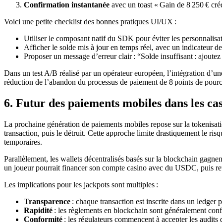
Confirmation instantanée
avec un toast « Gain de 8 250 € crédi
Voici une petite checklist des bonnes pratiques UI/UX :
Utiliser le composant natif du SDK pour éviter les personnalisat
Afficher le solde mis à jour en temps réel, avec un indicateur d
Proposer un message d’erreur clair : “Solde insuffisant : ajoute
Dans un test A/B réalisé par un opérateur européen, l’intégration d’u
réduction de l’abandon du processus de paiement de 8 points de pour
6. Futur des paiements mobiles dans les cas
La prochaine génération de paiements mobiles repose sur la tokenisati
transaction, puis le détruit. Cette approche limite drastiquement le ris
temporaires.
Parallèlement, les wallets décentralisés basés sur la blockchain gagn
un joueur pourrait financer son compte casino avec du USDC, puis reti
Les implications pour les jackpots sont multiples :
Transparence
: chaque transaction est inscrite dans un ledger p
Rapidité
: les règlements en blockchain sont généralement conf
Conformité
: les régulateurs commencent à accepter les aud