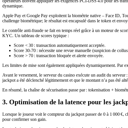
opérateurs doivent appliquer les exigences PCI‑DSS 4.0 pour les tran
dynamique.
Apple Pay et Google Pay exploitent la biométrie native – Face ID, Tou
challenge biométrique; le résultat est encapsulé dans le token et env
Le contrôle anti‑fraude se fait en temps réel grâce à un moteur de scor
KYC. Un tableau de scores typique :
Score < 30 : transaction automatiquement acceptée.
Score 30‑70 : nécessite une revue manuelle (suspicion de collus
Score > 70 : transaction bloquée et alerte envoyée.
Les limites de mise sont également appliquées dynamiquement. Par exem
Avant le versement, le serveur du casino exécute un audit du serveur
jackpot a été déclenché légitimement et que le montant n’a pas été alté
En résumé, la chaîne de sécurisation passe par : tokenisation + biométri
3. Optimisation de la latence pour les jack
Lorsque le joueur voit le compteur du jackpot passer de 0 à 1 000 €, c
pour confirmer son gain.