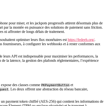
one pour miser, et les jackpots progressifs attirent désormais plus de
rt par la montée en puissance des solutions de paiement sans friction.
s ni affronter de longs délais de traitement.
 souhaitent optimiser leurs flux monétaires est
https://fedeeh.org/
.
ns fournisseurs, à configurer les webhooks et à rester conformes aux
de leurs API est indispensable pour maximiser les performances, la
 de la latence, la gestion des plafonds réglementaires, l’expérience
ay expose des classes comme
et
PKPaymentButton
. Les deux offrent une abstraction du réseau bancaire,
quest
e un payment token chiffré (AES‑256) qui contient les informations de
Secure Element (TPM ou enclave sécurisée) et le transmet à