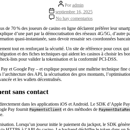
Autor
Por
admin
de
Fecha
septiembre 16, 2025
la
de
en
No hay comentarios
entrada
la
Comment
entrada
l’intégration
s de 70 % des joueurs de casino en ligne déclarent préférer leur smartph
d’Apple
explique d’une part par la démocratisation des réseaux 4G/5G, d’autre pa
Pay
irmation quasi‑instantanée, sans devoir ressaisir ses coordonnées bancaire
et
de
ement tout en renforçant la sécurité. Un site de référence pour ceux qui
Google
gration et des fiches techniques qui aident les casinos à choisir les bo
Pay
eck‑lists pour valider la tokenisation et la conformité PCI‑DSS.
redéfinit
 Pay et Google Pay – et explique pourquoi une maîtrise technique fine 
les
l’architecture des API, la sécurisation des gros montants, l’optimisation
jackpots
vancée et les wallets décentralisés.
mobiles
ent sans contact
t directement dans les applications iOS et Android. Le SDK d’Apple P
ogle Pay fournit
et des méthodes de
PaymentsClient
PaymentDataRe
e.
nisation. Lorsqu’un joueur initie le paiement du jackpot, le SDK génèr
yé via HTTPS à l’API du casino. Le backend déchiffre le token dans un 