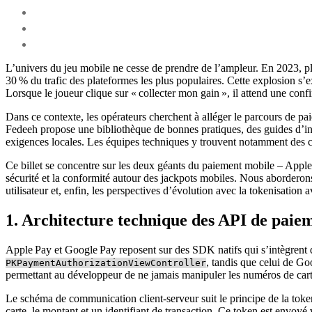
L’univers du jeu mobile ne cesse de prendre de l’ampleur. En 2023, plu
30 % du trafic des plateformes les plus populaires. Cette explosion s’
Lorsque le joueur clique sur « collecter mon gain », il attend une conf
Dans ce contexte, les opérateurs cherchent à alléger le parcours de pai
Fedeeh propose une bibliothèque de bonnes pratiques, des guides d’inté
exigences locales. Les équipes techniques y trouvent notamment des ch
Ce billet se concentre sur les deux géants du paiement mobile – Apple
sécurité et la conformité autour des jackpots mobiles. Nous aborderons 
utilisateur et, enfin, les perspectives d’évolution avec la tokenisation a
1. Architecture technique des API de paiem
Apple Pay et Google Pay reposent sur des SDK natifs qui s’intègren
, tandis que celui de Go
PKPaymentAuthorizationViewController
permettant au développeur de ne jamais manipuler les numéros de cart
Le schéma de communication client‑serveur suit le principe de la toke
carte, le montant et un identifiant de transaction. Ce token est envo