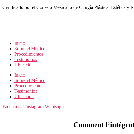
Saltar
Certificado por el Consejo Mexicano de Cirugía Plástica, Estética y R
al
contenido
Inicio
Sobre el Médico
Procedimientos
Testimonios
Ubicación
Inicio
Sobre el Médico
Procedimientos
Testimonios
Ubicación
Facebook-f
Instagram
Whatsapp
Comment l’intégrati