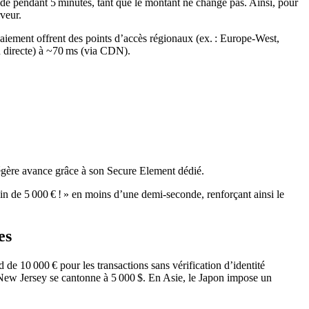
de pendant 5 minutes, tant que le montant ne change pas. Ainsi, pour
rveur.
aiement offrent des points d’accès régionaux (ex. : Europe‑West,
n directe) à ~70 ms (via CDN).
légère avance grâce à son Secure Element dédié.
in de 5 000 € ! » en moins d’une demi‑seconde, renforçant ainsi le
es
 de 10 000 € pour les transactions sans vérification d’identité
le New Jersey se cantonne à 5 000 $. En Asie, le Japon impose un