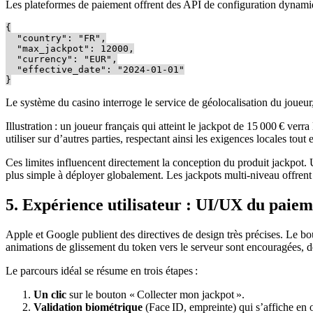
Les plateformes de paiement offrent des API de configuration dynami
{

  "country": "FR",

  "max_jackpot": 12000,

  "currency": "EUR",

  "effective_date": "2024-01-01"

Le système du casino interroge le service de géolocalisation du joueur
Illustration : un joueur français qui atteint le jackpot de 15 000 € ve
utiliser sur d’autres parties, respectant ainsi les exigences locales tou
Ces limites influencent directement la conception du produit jackpot. 
plus simple à déployer globalement. Les jackpots multi‑niveau offrent 
5. Expérience utilisateur : UI/UX du paie
Apple et Google publient des directives de design très précises. Le b
animations de glissement du token vers le serveur sont encouragées, de
Le parcours idéal se résume en trois étapes :
Un clic
sur le bouton « Collecter mon jackpot ».
Validation biométrique
(Face ID, empreinte) qui s’affiche en o