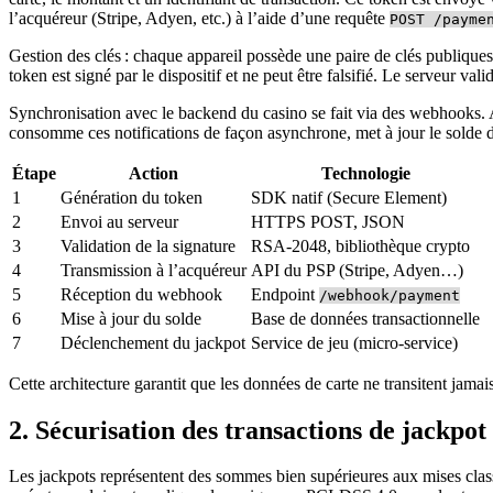
l’acquéreur (Stripe, Adyen, etc.) à l’aide d’une requête
POST /payme
Gestion des clés : chaque appareil possède une paire de clés publique
token est signé par le dispositif et ne peut être falsifié. Le serveur val
Synchronisation avec le backend du casino se fait via des webhooks. A
consomme ces notifications de façon asynchrone, met à jour le solde d
Étape
Action
Technologie
1
Génération du token
SDK natif (Secure Element)
2
Envoi au serveur
HTTPS POST, JSON
3
Validation de la signature
RSA‑2048, bibliothèque crypto
4
Transmission à l’acquéreur
API du PSP (Stripe, Adyen…)
5
Réception du webhook
Endpoint
/webhook/payment
6
Mise à jour du solde
Base de données transactionnelle
7
Déclenchement du jackpot
Service de jeu (micro‑service)
Cette architecture garantit que les données de carte ne transitent jamai
2. Sécurisation des transactions de jackpot
Les jackpots représentent des sommes bien supérieures aux mises clas