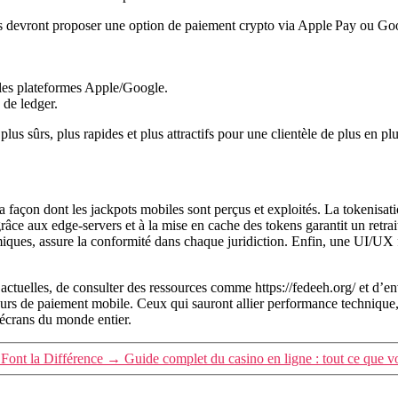
iles devront proposer une option de paiement crypto via Apple Pay ou Go
 les plateformes Apple/Google.
 de ledger.
 plus sûrs, plus rapides et plus attractifs pour une clientèle de plus en pl
 façon dont les jackpots mobiles sont perçus et exploités. La tokenisat
râce aux edge‑servers et à la mise en cache des tokens garantit un retrait 
ques, assure la conformité dans chaque juridiction. Enfin, une UI/UX f
 actuelles, de consulter des ressources comme https://fedeeh.org/ et d’en
eurs de paiement mobile. Ceux qui sauront allier performance technique, 
 écrans du monde entier.
Font la Différence
→
Guide complet du casino en ligne : tout ce que v