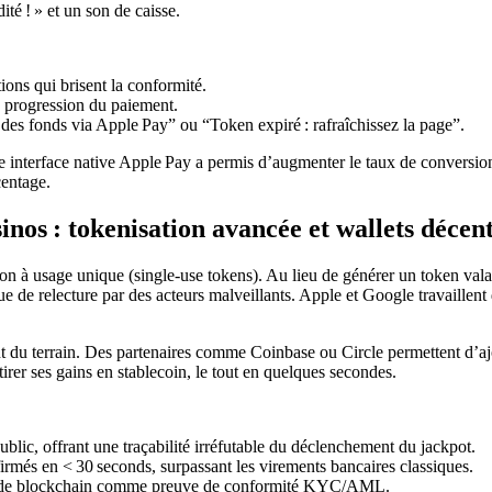
té ! » et un son de caisse.
ions qui brisent la conformité.
e progression du paiement.
z des fonds via Apple Pay” ou “Token expiré : rafraîchissez la page”.
ne interface native Apple Pay a permis d’augmenter le taux de conversi
centage.
inos : tokenisation avancée et wallets décent
on à usage unique (single‑use tokens). Au lieu de générer un token vala
que de relecture par des acteurs malveillants. Apple et Google travaillent
ent du terrain. Des partenaires comme Coinbase ou Circle permettent d’a
rer ses gains en stablecoin, le tout en quelques secondes.
ublic, offrant une traçabilité irréfutable du déclenchement du jackpot.
irmés en < 30 seconds, surpassant les virements bancaires classiques.
its de blockchain comme preuve de conformité KYC/AML.