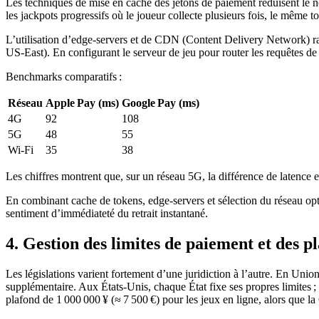
Les techniques de mise en cache des jetons de paiement réduisent le 
les jackpots progressifs où le joueur collecte plusieurs fois, le même to
L’utilisation d’edge‑servers et de CDN (Content Delivery Network) ra
US‑East). En configurant le serveur de jeu pour router les requêtes 
Benchmarks comparatifs :
Réseau
Apple Pay (ms)
Google Pay (ms)
4G
92
108
5G
48
55
Wi‑Fi
35
38
Les chiffres montrent que, sur un réseau 5G, la différence de latence
En combinant cache de tokens, edge‑servers et sélection du réseau opti
sentiment d’immédiateté du retrait instantané.
4. Gestion des limites de paiement et des pl
Les législations varient fortement d’une juridiction à l’autre. En Unio
supplémentaire. Aux États‑Unis, chaque État fixe ses propres limites ;
plafond de 1 000 000 ¥ (≈ 7 500 €) pour les jeux en ligne, alors que l