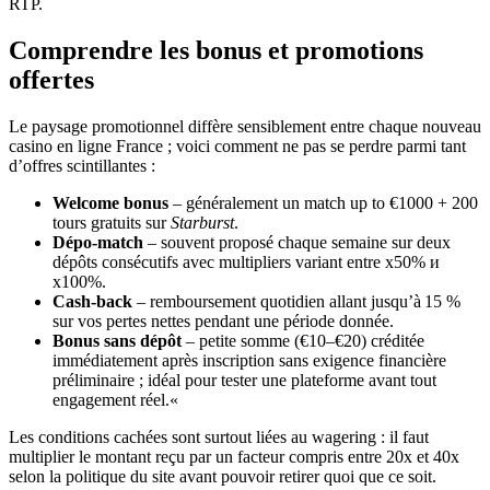
RTP.
Comprendre les bonus et promotions
offertes
Le paysage promotionnel diffère sensiblement entre chaque nouveau
casino en ligne France ; voici comment ne pas se perdre parmi tant
d’offres scintillantes :
Welcome bonus
– généralement un match up to €1000 + 200
tours gratuits sur
Starburst
.
Dépo‑match
– souvent proposé chaque semaine sur deux
dépôts consécutifs avec multipliers variant entre x50% и
x100%.
Cash‑back
– remboursement quotidien allant jusqu’à 15 %
sur vos pertes nettes pendant une période donnée.
Bonus sans dépôt
– petite somme (€10–€20) créditée
immédiatement après inscription sans exigence financière
préliminaire ; idéal pour tester une plateforme avant tout
engagement réel.«
Les conditions cachées sont surtout liées au wagering : il faut
multiplier le montant reçu par un facteur compris entre 20x et 40x
selon la politique du site avant pouvoir retirer quoi que ce soit.