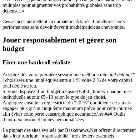
multiples pour augmenter vos probabilités globales sans trop
dépenser. »
Ces astuces permettent aux amateurs éclairés d’améliorer leurs
performances sans devoir devenir mathématiciens chevronnés.
Jouer responsablement et gérer son
budget
Fixer une bankroll réaliste
Adoptez dès votre première session une méthode dite
unit betting™
: choisissez une unité équivalente à 1 % voire 2 % de votre capital
total dédié au jeu.
Si vous disposez d’un budget mensuel €500 , limitez chaque mise
individuelle autour €5–10 selon le type de jeu choisi.
Appliquez ensuite la règle stricte du “20 %” quotidien : ne jamais
engager plus qu’un cinquième maximum prévu pour cette journée
afin éviter toute perte catastrophique accumulée.\n\n### Outils
d’auto‑exclusion et limites personnalisées
La plupart des sites évalués par Basketnews.Net offrent directement
dans leur rubrique “responsabilité” trois leviers essentiels :