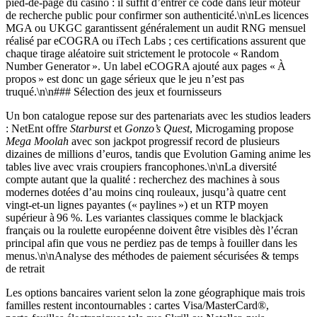
pied‑de‑page du casino : il suffit d’entrer ce code dans leur moteur
de recherche public pour confirmer son authenticité.\n\nLes licences
MGA ou UKGC garantissent généralement un audit RNG mensuel
réalisé par eCOGRA ou iTech Labs ; ces certifications assurent que
chaque tirage aléatoire suit strictement le protocole « Random
Number Generator ». Un label eCOGRA ajouté aux pages « À
propos » est donc un gage sérieux que le jeu n’est pas
truqué.\n\n### Sélection des jeux et fournisseurs
Un bon catalogue repose sur des partenariats avec les studios leaders
: NetEnt offre
Starburst
et
Gonzo’s Quest
, Microgaming propose
Mega Moolah
avec son jackpot progressif record de plusieurs
dizaines de millions d’euros, tandis que Evolution Gaming anime les
tables live avec vrais croupiers francophones.\n\nLa diversité
compte autant que la qualité : recherchez des machines à sous
modernes dotées d’au moins cinq rouleaux, jusqu’à quatre cent
vingt‑et‑un lignes payantes (« paylines ») et un RTP moyen
supérieur à 96 %. Les variantes classiques comme le blackjack
français ou la roulette européenne doivent être visibles dès l’écran
principal afin que vous ne perdiez pas de temps à fouiller dans les
menus.\n\nAnalyse des méthodes de paiement sécurisées & temps
de retrait
Les options bancaires varient selon la zone géographique mais trois
familles restent incontournables : cartes Visa/MasterCard®,