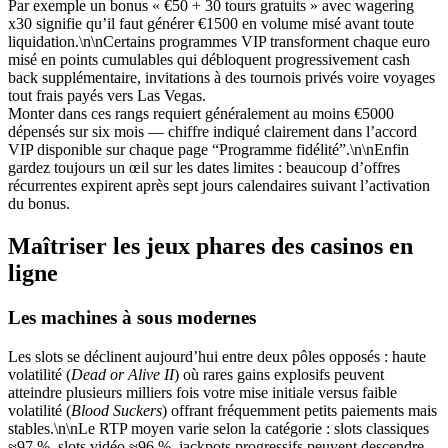
Par exemple un bonus « €50 + 30 tours gratuits » avec wagering
x30 signifie qu’il faut générer €1500 en volume misé avant toute
liquidation.\n\nCertains programmes VIP transforment chaque euro
misé en points cumulables qui débloquent progressivement cash
back supplémentaire, invitations à des tournois privés voire voyages
tout frais payés vers Las Vegas.
Monter dans ces rangs requiert généralement au moins €5000
dépensés sur six mois — chiffre indiqué clairement dans l’accord
VIP disponible sur chaque page “Programme fidélité”.\n\nEnfin
gardez toujours un œil sur les dates limites : beaucoup d’offres
récurrentes expirent après sept jours calendaires suivant l’activation
du bonus.
Maîtriser les jeux phares des casinos en
ligne
Les machines à sous modernes
Les slots se déclinent aujourd’hui entre deux pôles opposés : haute
volatilité (
Dead or Alive II
) où rares gains explosifs peuvent
atteindre plusieurs milliers fois votre mise initiale versus faible
volatilité (
Blood Suckers
) offrant fréquemment petits paiements mais
stables.\n\nLe RTP moyen varie selon la catégorie : slots classiques
≈97 %, slots vidéo ≈96 %, jackpots progressifs peuvent descendre