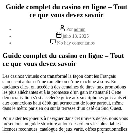
Guide complet du casino en ligne – Tout
ce que vous devez savoir
Autor
Por
admin
de
Fecha
julio 13, 2025
la
de
en
No hay comentarios
entrada
la
Guide
entrada
complet
Guide complet du casino en ligne – Tout
du
ce que vous devez savoir
casino
en
ligne
Les casinos virtuels ont transformé la façon dont les Français
–
s’amusent autour d’une roulette ou d’une machine à sous. En
Tout
quelques clics, on accède à des centaines de titres, aux promotions
ce
les plus alléchantes et à la promesse d’un gain instantané ! Cette
que
démocratisation s’est accélérée grâce aux smartphones puissants et
vous
aux connexions haut débit qui permettent de jouer partout, même
devez
dans le métro parisien ou sur la terrasse d’un café du Sud‑Ouest.
savoir
Pour aider les joueurs à naviguer dans cet univers dense, nous vous
présentons un guide structuré autour des critères les plus fiables :
licences reconnues, catalogue de jeux varié, offres promotionnelles