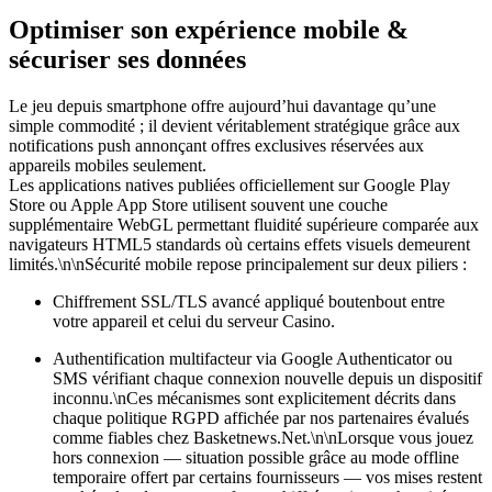
Optimiser son expérience mobile &
sécuriser ses données
Le jeu depuis smartphone offre aujourd’hui davantage qu’une
simple commodité ; il devient véritablement stratégique grâce aux
notifications push annonçant offres exclusives réservées aux
appareils mobiles seulement.
Les applications natives publiées officiellement sur Google Play
Store ou Apple App Store utilisent souvent une couche
supplémentaire WebGL permettant fluidité supérieure comparée aux
navigateurs HTML5 standards où certains effets visuels demeurent
limités.\n\nSécurité mobile repose principalement sur deux piliers :
Chiffrement SSL/TLS avancé appliqué bout­en­bout entre
votre appareil et celui du serveur Casino.
Authentification multifacteur via Google Authenticator ou
SMS vérifiant chaque connexion nouvelle depuis un dispositif
inconnu.\nCes mécanismes sont explicitement décrits dans
chaque politique RGPD affichée par nos partenaires évalués
comme fiables chez Basketnews.Net.\n\nLorsque vous jouez
hors connexion — situation possible grâce au mode offline
temporaire offert par certains fournisseurs — vos mises restent