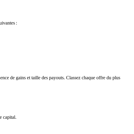
uivantes :
ence de gains et taille des payouts. Classez chaque offre du plus
 capital.