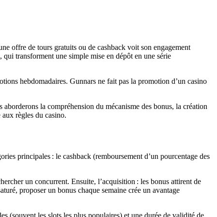
 une offre de tours gratuits ou de cashback voit son engagement
, qui transforment une simple mise en dépôt en une série
otions hebdomadaires. Gunnars ne fait pas la promotion d’un casino
ous aborderons la compréhension du mécanisme des bonus, la création
e aux règles du casino.
gories principales : le cashback (remboursement d’un pourcentage des
hercher un concurrent. Ensuite, l’acquisition : les bonus attirent de
hé saturé, proposer un bonus chaque semaine crée un avantage
s (souvent les slots les plus populaires) et une durée de validité de