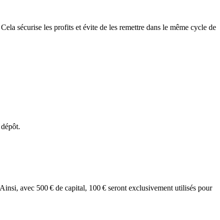
. Cela sécurise les profits et évite de les remettre dans le même cycle de
 dépôt.
Ainsi, avec 500 € de capital, 100 € seront exclusivement utilisés pour