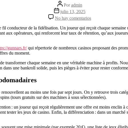
Autor
Por
admin
de
Fecha
julio 13, 2025
la
de
en
No hay comentarios
entrada
la
Comment
entrada
exploiter
e fil conducteur de la fidélisation. Un joueur qui reçoit chaque semaine
les
t aux opérateurs, qui renforcent leur taux de rétention, qu’aux joueurs
Bonus
Hebdomadaires
:
tps://gunnars.fr/
qui répertorie de nombreux casinos proposant des prom
la
 offres du moment.
stratégie
t de transformer chaque semaine en une véritable machine à profits. N
ultime
ion dans une bankroll solide, puis les pièges à éviter pour rester conform
pour
maximiser
les
ebdomadaires
tours
gratuits
enouvellent au moins une fois par sept jours. On y retrouve trois caté
e spins (tours gratuits sur des machines à sous sélectionnées).
tention : un joueur qui reçoit régulièrement une offre est moins enclin à c
ent tester les jeux de casino. Enfin, la différenciation : dans un marc
 souvent une mise minimale (par exemple 20 €), une liste de jeux éligible