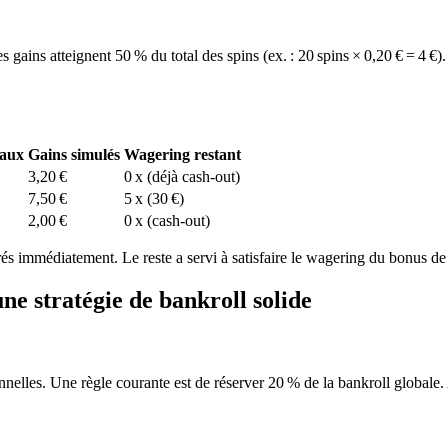
s gains atteignent 50 % du total des spins (ex. : 20 spins × 0,20 € = 4 €)
taux
Gains simulés
Wagering restant
3,20 €
0 x (déjà cash‑out)
7,50 €
5 x (30 €)
2,00 €
0 x (cash‑out)
irés immédiatement. Le reste a servi à satisfaire le wagering du bonus de
ne stratégie de bankroll solide
nelles. Une règle courante est de réserver 20 % de la bankroll globale. 