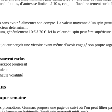
 du bonus, d’autres se limitent à 10 x, ce qui influe directement sur le
urs sans avoir à alimenter son compte. La valeur moyenne d’un spin grat
acteur déterminant.
m, généralement 10 € à 20 €. Ici la valeur du spin peut être supérieure (
 joueur perçoit une victoire avant même d’avoir engagé son propre argen
souvent exclus
jackpot progressif
ulette
haute volatilité
nus
haque semaine
es promotions. Gunnars propose une page de suivi où l’on peut filtrer 
 de lancement habituelle (lundi soir, mercredi midi, etc.).