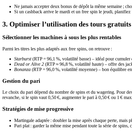
Ne jamais accepter deux bonus de dépôt la même semaine ; choisi
Si un cashback arrive le mardi et un free spin le jeudi, planifiez
3. Optimiser l’utilisation des tours gratuits
Sélectionner les machines à sous les plus rentables
Parmi les titres les plus adaptés aux free spins, on retrouve :
Starburst
(RTP = 96,1 %, volatilité basse) – idéal pour cumuler
Dead or Alive 2
(RTP ≈ 96,8 %, volatilité haute) – offre des jac
Bonanza
(RTP = 96,0 %, volatilité moyenne) – bon équilibre entr
Gestion du pari
Le choix du pari dépend du nombre de spins et du wagering. Pour des s
revanche, si le spin vaut 0,50 €, augmenter le pari à 0,50 € ou 1 € ma
Stratégies de mise progressive
Martingale adaptée : doubler la mise après chaque perte, mais p
Pari plat : garder la même mise pendant toute la série de spins, 