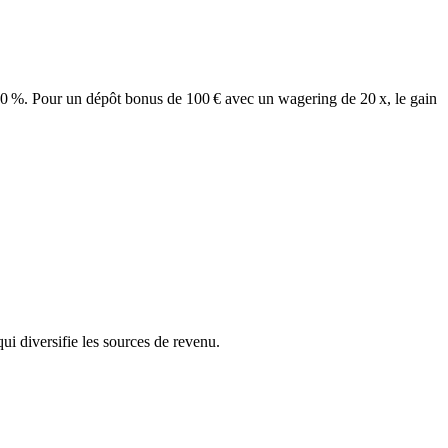
100 %. Pour un dépôt bonus de 100 € avec un wagering de 20 x, le gain
ui diversifie les sources de revenu.