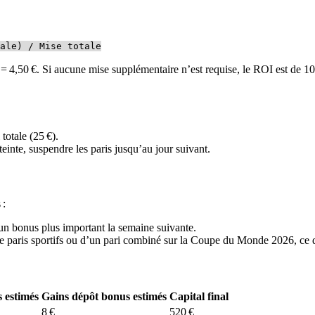
ale) / Mise totale
 = 4,50 €. Si aucune mise supplémentaire n’est requise, le ROI est de 
totale (25 €).
teinte, suspendre les paris jusqu’au jour suivant.
 :
n bonus plus important la semaine suivante.
 de paris sportifs ou d’un pari combiné sur la Coupe du Monde 2026, ce q
s estimés
Gains dépôt bonus estimés
Capital final
8 €
520 €