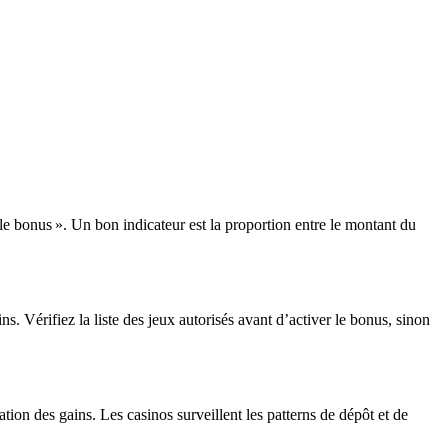
 le bonus ». Un bon indicateur est la proportion entre le montant du
ns. Vérifiez la liste des jeux autorisés avant d’activer le bonus, sinon
tion des gains. Les casinos surveillent les patterns de dépôt et de