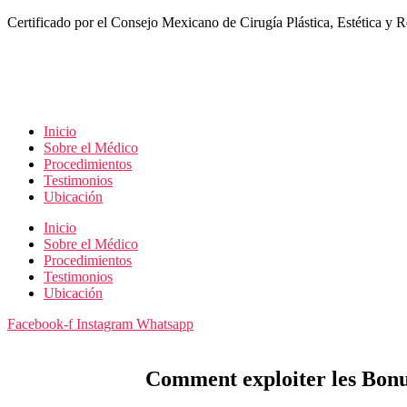
Saltar
Certificado por el Consejo Mexicano de Cirugía Plástica, Estética y R
al
contenido
Inicio
Sobre el Médico
Procedimientos
Testimonios
Ubicación
Inicio
Sobre el Médico
Procedimientos
Testimonios
Ubicación
Facebook-f
Instagram
Whatsapp
Comment exploiter les Bonus