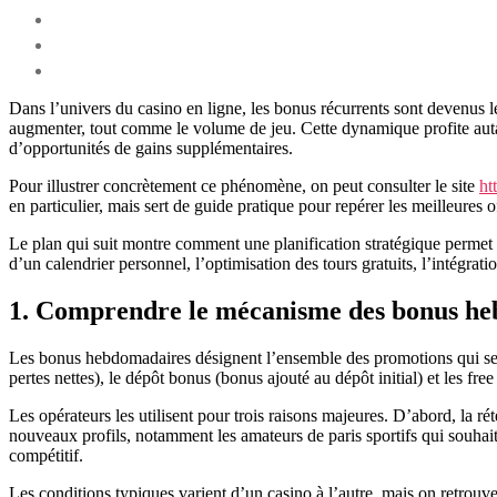
Dans l’univers du casino en ligne, les bonus récurrents sont devenus l
augmenter, tout comme le volume de jeu. Cette dynamique profite autan
d’opportunités de gains supplémentaires.
Pour illustrer concrètement ce phénomène, on peut consulter le site
ht
en particulier, mais sert de guide pratique pour repérer les meilleures
Le plan qui suit montre comment une planification stratégique perme
d’un calendrier personnel, l’optimisation des tours gratuits, l’intégrat
1. Comprendre le mécanisme des bonus h
Les bonus hebdomadaires désignent l’ensemble des promotions qui se r
pertes nettes), le dépôt bonus (bonus ajouté au dépôt initial) et les fre
Les opérateurs les utilisent pour trois raisons majeures. D’abord, la ré
nouveaux profils, notamment les amateurs de paris sportifs qui souhait
compétitif.
Les conditions typiques varient d’un casino à l’autre, mais on retrouve