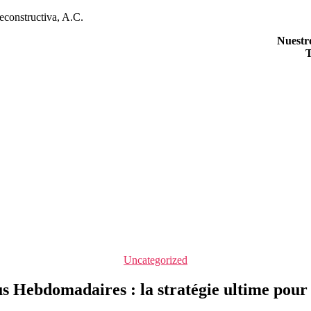
econstructiva, A.C.
Nuestr
T
Categorías
Uncategorized
 Hebdomadaires : la stratégie ultime pour 