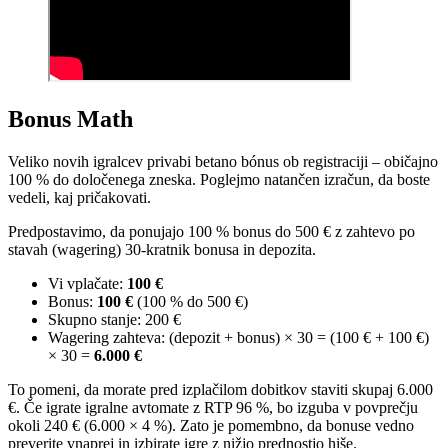
Bonus Math
Veliko novih igralcev privabi betano bónus ob registraciji – običajno
100 % do določenega zneska. Poglejmo natančen izračun, da boste
vedeli, kaj pričakovati.
Predpostavimo, da ponujajo 100 % bonus do 500 € z zahtevo po
stavah (wagering) 30-kratnik bonusa in depozita.
Vi vplačate:
100 €
Bonus:
100 €
(100 % do 500 €)
Skupno stanje: 200 €
Wagering zahteva: (depozit + bonus) × 30 = (100 € + 100 €)
× 30 =
6.000 €
To pomeni, da morate pred izplačilom dobitkov staviti skupaj 6.000
€. Če igrate igralne avtomate z RTP 96 %, bo izguba v povprečju
okoli 240 € (6.000 × 4 %). Zato je pomembno, da bonuse vedno
preverite vnaprej in izbirate igre z nižjo prednostjo hiše.