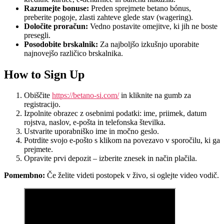
Razumejte bonuse:
Preden sprejmete betano bónus,
preberite pogoje, zlasti zahteve glede stav (wagering).
Določite proračun:
Vedno postavite omejitve, ki jih ne boste
presegli.
Posodobite brskalnik:
Za najboljšo izkušnjo uporabite
najnovejšo različico brskalnika.
How to Sign Up
Obiščite
https://betano-si.com/
in kliknite na gumb za
registracijo.
Izpolnite obrazec z osebnimi podatki: ime, priimek, datum
rojstva, naslov, e-pošta in telefonska številka.
Ustvarite uporabniško ime in močno geslo.
Potrdite svojo e-pošto s klikom na povezavo v sporočilu, ki ga
prejmete.
Opravite prvi depozit – izberite znesek in način plačila.
Pomembno:
Če želite videti postopek v živo, si oglejte video vodič.