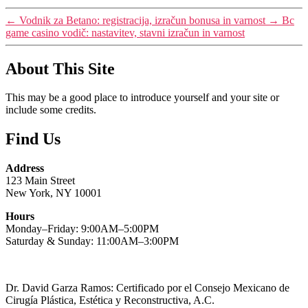
←
Vodnik za Betano: registracija, izračun bonusa in varnost
→
Bc
game casino vodič: nastavitev, stavni izračun in varnost
About This Site
This may be a good place to introduce yourself and your site or
include some credits.
Find Us
Address
123 Main Street
New York, NY 10001
Hours
Monday–Friday: 9:00AM–5:00PM
Saturday & Sunday: 11:00AM–3:00PM
Dr. David Garza Ramos: Certificado por el Consejo Mexicano de
Cirugía Plástica, Estética y Reconstructiva, A.C.