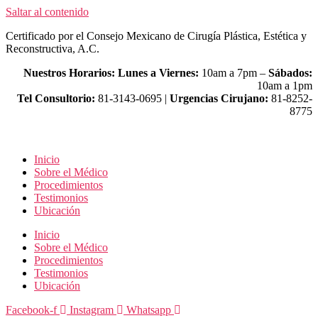
Saltar al contenido
Certificado por el Consejo Mexicano de Cirugía Plástica, Estética y
Reconstructiva, A.C.
Nuestros Horarios:
Lunes a Viernes:
10am a 7pm –
Sábados:
10am a 1pm
Tel Consultorio:
81-3143-0695 |
Urgencias Cirujano:
81-8252-
8775
Inicio
Sobre el Médico
Procedimientos
Testimonios
Ubicación
Inicio
Sobre el Médico
Procedimientos
Testimonios
Ubicación
Facebook-f
Instagram
Whatsapp