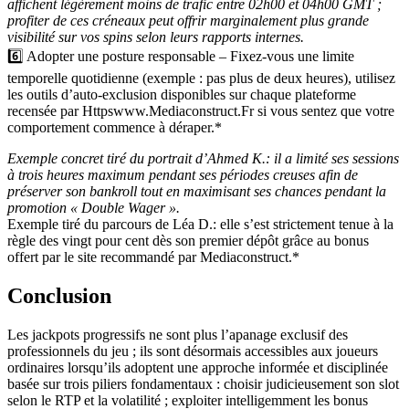
affichent légèrement moins de trafic entre 02h00 et 04h00 GMT ;
profiter de ces créneaux peut offrir marginalement plus grande
visibilité sur vos spins selon leurs rapports internes.
6️⃣ Adopter une posture responsable – Fixez-vous une limite
temporelle quotidienne (exemple : pas plus de deux heures), utilisez
les outils d’auto‑exclusion disponibles sur chaque plateforme
recensée par Httpswww.Mediaconstruct.Fr si vous sentez que votre
comportement commence à déraper.*
Exemple concret tiré du portrait d’Ahmed K.: il a limité ses sessions
à trois heures maximum pendant ses périodes creuses afin de
préserver son bankroll tout en maximisant ses chances pendant la
promotion « Double Wager ».
Exemple tiré du parcours de Léa D.: elle s’est strictement tenue à la
règle des vingt pour cent dès son premier dépôt grâce au bonus
offert par le site recommandé par Mediaconstruct.*
Conclusion
Les jackpots progressifs ne sont plus l’apanage exclusif des
professionnels du jeu ; ils sont désormais accessibles aux joueurs
ordinaires lorsqu’ils adoptent une approche informée et disciplinée
basée sur trois piliers fondamentaux : choisir judicieusement son slot
selon le RTP et la volatilité ; exploiter intelligemment les bonus