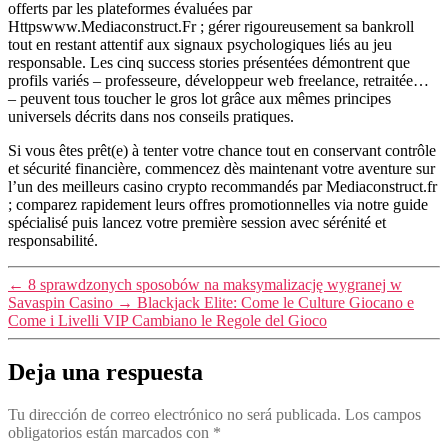
offerts par les plateformes évaluées par
Httpswww.Mediaconstruct.Fr ; gérer rigoureusement sa bankroll
tout en restant attentif aux signaux psychologiques liés au jeu
responsable. Les cinq success stories présentées démontrent que
profils variés – professeure, développeur web freelance, retraitée…
– peuvent tous toucher le gros lot grâce aux mêmes principes
universels décrits dans nos conseils pratiques.
Si vous êtes prêt(e) à tenter votre chance tout en conservant contrôle
et sécurité financière, commencez dès maintenant votre aventure sur
l’un des meilleurs casino crypto recommandés par Mediaconstruct.fr
; comparez rapidement leurs offres promotionnelles via notre guide
spécialisé puis lancez votre première session avec sérénité et
responsabilité.
←
8 sprawdzonych sposobów na maksymalizację wygranej w
Savaspin Casino
→
Blackjack Elite: Come le Culture Giocano e
Come i Livelli VIP Cambiano le Regole del Gioco
Deja una respuesta
Tu dirección de correo electrónico no será publicada.
Los campos
obligatorios están marcados con
*