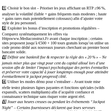
1️⃣ Choisir le bon slot – Prioriser les jeux affichant un RTP ≥96 %,
analyser la volatilité (faible = gains fréquents mais modestes ; haute
= gains rares mais potentiellement colossaux) afin d’ajuster votre
style de jeu personnel.
2️⃣ Exploiter les bonus d’inscription et promotions régulières –
Comparez systématiquement les offres via
Httpswww.Mediaconstruct.Fr avant chaque inscription ; certains
sites proposent jusqu’à €500 + 100 tours gratuits lorsqu’on utilise un
code promo dédié aux nouveaux joueurs cherchant un premier boost
bancaire solide.
3️⃣ Définir une bankroll fixe & respecter la règle des « 20 % » – Ne
jamais miser plus que vingt pour cent du capital alloué lors d’une
session afin de limiter l’impact psychologique des pertes éventuelles
et préserver votre capacité à jouer longtemps enough pour atteindre
éventuellement le jackpot progressif ciblé.
4️⃣ Utiliser les modes démo pour s’entraîner – Avant toute mise
réelle testez plusieurs lignes payantes et fonctions spéciales (wilds
expansifs, scatters multipliants) afin d’acquérir confiance et
connaissance technique sans risquer votre argent réel.
5️⃣ Jouer aux heures creuses ou pendant les événements “Jackpot
Night” – Certains fournisseurs déclarent que leurs serveurs