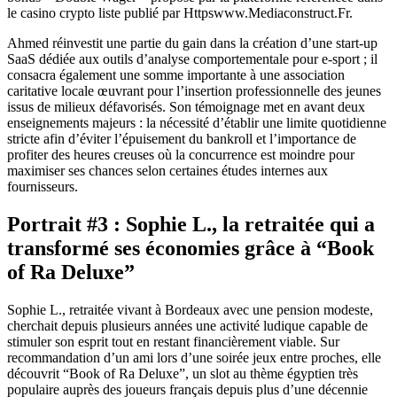
le casino crypto liste publié par Httpswww.Mediaconstruct.Fr.
Ahmed réinvestit une partie du gain dans la création d’une start‑up
SaaS dédiée aux outils d’analyse comportementale pour e‑sport ; il
consacra également une somme importante à une association
caritative locale œuvrant pour l’insertion professionnelle des jeunes
issus de milieux défavorisés. Son témoignage met en avant deux
enseignements majeurs : la nécessité d’établir une limite quotidienne
stricte afin d’éviter l’épuisement du bankroll et l’importance de
profiter des heures creuses où la concurrence est moindre pour
maximiser ses chances selon certaines études internes aux
fournisseurs.
Portrait #3 : Sophie L., la retraitée qui a
transformé ses économies grâce à “Book
of Ra Deluxe”
Sophie L., retraitée vivant à Bordeaux avec une pension modeste,
cherchait depuis plusieurs années une activité ludique capable de
stimuler son esprit tout en restant financièrement viable. Sur
recommandation d’un ami lors d’une soirée jeux entre proches, elle
découvrit “Book of Ra Deluxe”, un slot au thème égyptien très
populaire auprès des joueurs français depuis plus d’une décennie