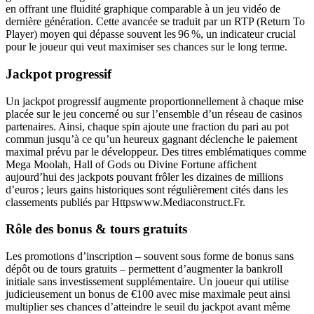
en offrant une fluidité graphique comparable à un jeu vidéo de
dernière génération. Cette avancée se traduit par un RTP (Return To
Player) moyen qui dépasse souvent les 96 %, un indicateur crucial
pour le joueur qui veut maximiser ses chances sur le long terme.
Jackpot progressif
Un jackpot progressif augmente proportionnellement à chaque mise
placée sur le jeu concerné ou sur l’ensemble d’un réseau de casinos
partenaires. Ainsi, chaque spin ajoute une fraction du pari au pot
commun jusqu’à ce qu’un heureux gagnant déclenche le paiement
maximal prévu par le développeur. Des titres emblématiques comme
Mega Moolah, Hall of Gods ou Divine Fortune affichent
aujourd’hui des jackpots pouvant frôler les dizaines de millions
d’euros ; leurs gains historiques sont régulièrement cités dans les
classements publiés par Httpswww.Mediaconstruct.Fr.
Rôle des bonus & tours gratuits
Les promotions d’inscription – souvent sous forme de bonus sans
dépôt ou de tours gratuits – permettent d’augmenter la bankroll
initiale sans investissement supplémentaire. Un joueur qui utilise
judicieusement un bonus de €100 avec mise maximale peut ainsi
multiplier ses chances d’atteindre le seuil du jackpot avant même