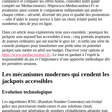
commencé et comparer les offres bonus, consultez notre guide
complet sur Mediaconstruct. Httpswww.Mediaconstruct.Fr se
positionne ainsi comme le comparateur indépendant qui analyse
chaque critère—sécurité, diversité des jeux et qualité des promotions
—afin d’aider le joueur novice à faire un choix éclairé parmi les
nombreux sites de jeux en ligne.
Dans cet article nous explorerons trois axes essentiels : pourquoi les
jackpots sont aujourd’hui accessibles à tous ; cinq portraits inspirants
de joueurs ordinaires qui ont touché le gros lot ; et enfin une série de
conseils pratiques pour transformer une petite mise en potentiel
jackpot sans mettre en péril son budget. Discover your options at
https://www.mediaconstruct.fr/
. Le tout en gardant à l’esprit la
responsabilité du jeu et l’importance d’une approche méthodique dès
les premières sessions.
Les mécanismes modernes qui rendent les
jackpots accessibles
Evolution technologique
Les algorithmes RNG (Random Number Generator) ont évolué
grâce aux processeurs multi‑cœurs et aux solutions cloud,
garantissant une génération de nombres véritablement aléatoire tout