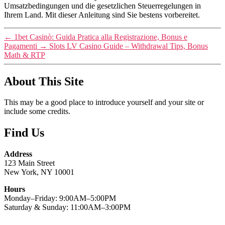
Umsatzbedingungen und die gesetzlichen Steuerregelungen in
Ihrem Land. Mit dieser Anleitung sind Sie bestens vorbereitet.
←
1bet Casinò: Guida Pratica alla Registrazione, Bonus e
Pagamenti
→
Slots LV Casino Guide – Withdrawal Tips, Bonus
Math & RTP
About This Site
This may be a good place to introduce yourself and your site or
include some credits.
Find Us
Address
123 Main Street
New York, NY 10001
Hours
Monday–Friday: 9:00AM–5:00PM
Saturday & Sunday: 11:00AM–3:00PM