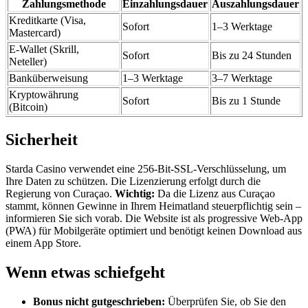
Zahlungsmethode
Einzahlungsdauer
Auszahlungsdauer
Kreditkarte (Visa,
Sofort
1–3 Werktage
Mastercard)
E-Wallet (Skrill,
Sofort
Bis zu 24 Stunden
Neteller)
Banküberweisung
1–3 Werktage
3–7 Werktage
Kryptowährung
Sofort
Bis zu 1 Stunde
(Bitcoin)
Sicherheit
Starda Casino verwendet eine 256-Bit-SSL-Verschlüsselung, um
Ihre Daten zu schützen. Die Lizenzierung erfolgt durch die
Regierung von Curaçao.
Wichtig:
Da die Lizenz aus Curaçao
stammt, können Gewinne in Ihrem Heimatland steuerpflichtig sein –
informieren Sie sich vorab. Die Website ist als progressive Web-App
(PWA) für Mobilgeräte optimiert und benötigt keinen Download aus
einem App Store.
Wenn etwas schiefgeht
Bonus nicht gutgeschrieben:
Überprüfen Sie, ob Sie den