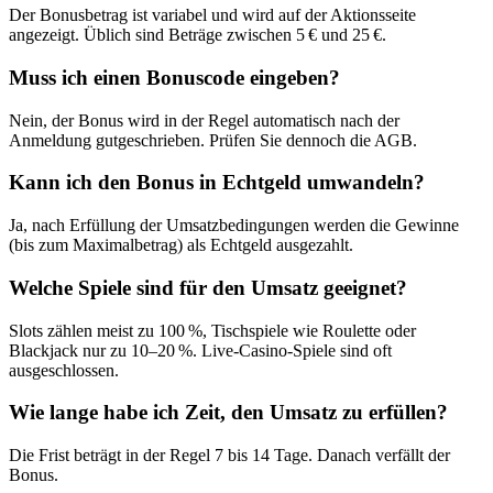
Der Bonusbetrag ist variabel und wird auf der Aktionsseite
angezeigt. Üblich sind Beträge zwischen 5 € und 25 €.
Muss ich einen Bonuscode eingeben?
Nein, der Bonus wird in der Regel automatisch nach der
Anmeldung gutgeschrieben. Prüfen Sie dennoch die AGB.
Kann ich den Bonus in Echtgeld umwandeln?
Ja, nach Erfüllung der Umsatzbedingungen werden die Gewinne
(bis zum Maximalbetrag) als Echtgeld ausgezahlt.
Welche Spiele sind für den Umsatz geeignet?
Slots zählen meist zu 100 %, Tischspiele wie Roulette oder
Blackjack nur zu 10–20 %. Live-Casino-Spiele sind oft
ausgeschlossen.
Wie lange habe ich Zeit, den Umsatz zu erfüllen?
Die Frist beträgt in der Regel 7 bis 14 Tage. Danach verfällt der
Bonus.