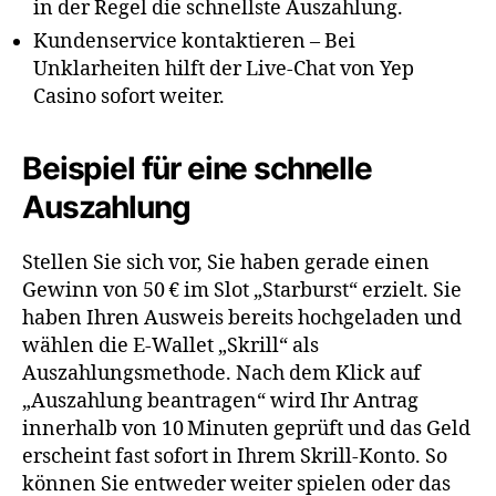
in der Regel die schnellste Auszahlung.
Kundenservice kontaktieren – Bei
Unklarheiten hilft der Live‑Chat von Yep
Casino sofort weiter.
Beispiel für eine schnelle
Auszahlung
Stellen Sie sich vor, Sie haben gerade einen
Gewinn von 50 € im Slot „Starburst“ erzielt. Sie
haben Ihren Ausweis bereits hochgeladen und
wählen die E‑Wallet „Skrill“ als
Auszahlungsmethode. Nach dem Klick auf
„Auszahlung beantragen“ wird Ihr Antrag
innerhalb von 10 Minuten geprüft und das Geld
erscheint fast sofort in Ihrem Skrill‑Konto. So
können Sie entweder weiter spielen oder das