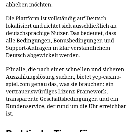
abheben möchten.
Die Plattform ist vollständig auf Deutsch
lokalisiert und richtet sich ausschließlich an
deutschsprachige Nutzer. Das bedeutet, dass
alle Bedingungen, Bonusbedingungen und
Support‑Anfragen in klar verständlichem
Deutsch abgewickelt werden.
Für alle, die nach einer schnellen und sicheren
Auszahlungslösung suchen, bietet yep-casino-
spiel.com genau das, was sie brauchen: ein
vertrauenswürdiges Lizenz‑Framework,
transparente Geschäftsbedingungen und ein
Kundenservice, der rund um die Uhr erreichbar
ist.