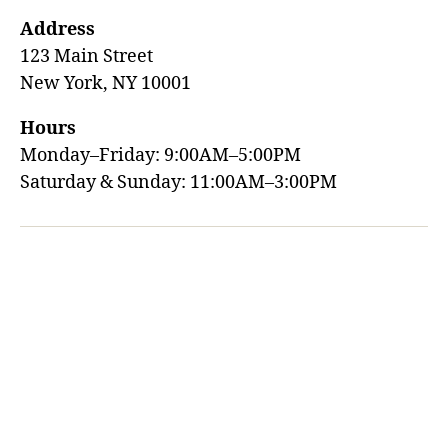
Address
123 Main Street
New York, NY 10001
Hours
Monday–Friday: 9:00AM–5:00PM
Saturday & Sunday: 11:00AM–3:00PM
Dr. David Garza Ramos: Certificado por el
Consejo Mexicano de Cirugía Plástica, Estética y
Reconstructiva, A.C.