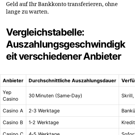
Geld auf Ihr Bankkonto transferieren, ohne
lange zu warten.
Vergleichstabelle:
Auszahlungsgeschwindigk
eit verschiedener Anbieter
Anbieter
Durchschnittliche Auszahlungsdauer
Verf
Yep
30 Minuten (Same‑Day)
Skrill
Casino
Casino A
2‑3 Werktage
Bankü
Casino B
1‑2 Werktage
Kredit
Casino C
4‑5 Werktage
Sofor