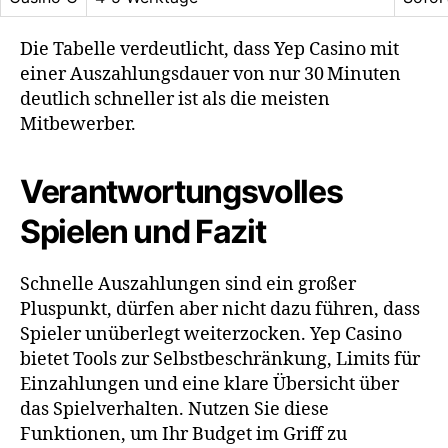
Die Tabelle verdeutlicht, dass Yep Casino mit
einer Auszahlungsdauer von nur 30 Minuten
deutlich schneller ist als die meisten
Mitbewerber.
Verantwortungsvolles
Spielen und Fazit
Schnelle Auszahlungen sind ein großer
Pluspunkt, dürfen aber nicht dazu führen, dass
Spieler unüberlegt weiterzocken. Yep Casino
bietet Tools zur Selbstbeschränkung, Limits für
Einzahlungen und eine klare Übersicht über
das Spielverhalten. Nutzen Sie diese
Funktionen, um Ihr Budget im Griff zu