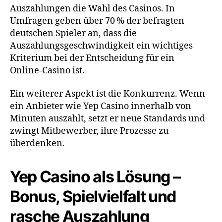
Auszahlungen die Wahl des Casinos. In
Umfragen geben über 70 % der befragten
deutschen Spieler an, dass die
Auszahlungsgeschwindigkeit ein wichtiges
Kriterium bei der Entscheidung für ein
Online‑Casino ist.
Ein weiterer Aspekt ist die Konkurrenz. Wenn
ein Anbieter wie Yep Casino innerhalb von
Minuten auszahlt, setzt er neue Standards und
zwingt Mitbewerber, ihre Prozesse zu
überdenken.
Yep Casino als Lösung –
Bonus, Spielvielfalt und
rasche Auszahlung