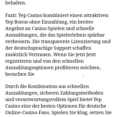
behalten.
Fazit: Yep Casino kombiniert einen attraktiven
Yep Bonus ohne Einzahlung, ein breites
Angebot an Casino Spielen und schnelle
Auszahlungen, die das Spielerlebnis spürbar
verbessern. Die transparente Lizenzierung und
der deutschsprachige Support schaffen
zusätzlich Vertrauen. Wenn Sie jetzt Jetzt
registrieren und von den schnellen
Auszahlungsoptionen profitieren möchten,
besuchen Sie
yep-casino-spiel.com
.
Durch die Kombination aus schnellen
Auszahlungen, sicheren Zahlungsmethoden
und verantwortungsvollem Spiel bietet Yep
Casino eine der besten Optionen für deutsche
Online‑Casino‑Fans. Spielen Sie klug, setzen Sie