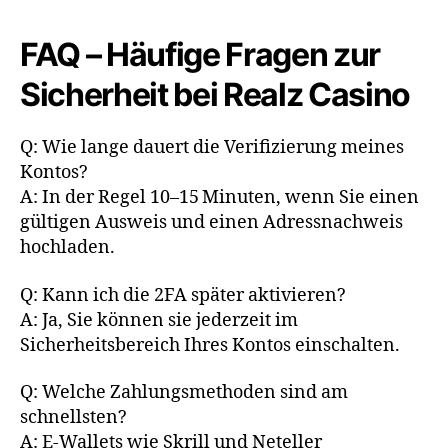
FAQ – Häufige Fragen zur
Sicherheit bei Realz Casino
Q: Wie lange dauert die Verifizierung meines
Kontos?
A: In der Regel 10–15 Minuten, wenn Sie einen
gültigen Ausweis und einen Adressnachweis
hochladen.
Q: Kann ich die 2FA später aktivieren?
A: Ja, Sie können sie jederzeit im
Sicherheitsbereich Ihres Kontos einschalten.
Q: Welche Zahlungsmethoden sind am
schnellsten?
A: E‑Wallets wie Skrill und Neteller