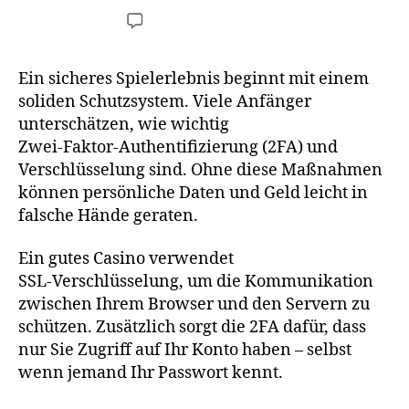
No hay comentarios
Ein sicheres Spielerlebnis beginnt mit einem
soliden Schutzsystem. Viele Anfänger
unterschätzen, wie wichtig
Zwei‑Faktor‑Authentifizierung (2FA) und
Verschlüsselung sind. Ohne diese Maßnahmen
können persönliche Daten und Geld leicht in
falsche Hände geraten.
Ein gutes Casino verwendet
SSL‑Verschlüsselung, um die Kommunikation
zwischen Ihrem Browser und den Servern zu
schützen. Zusätzlich sorgt die 2FA dafür, dass
nur Sie Zugriff auf Ihr Konto haben – selbst
wenn jemand Ihr Passwort kennt.