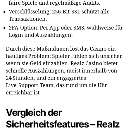
faire Spiele und regelmäßige Audits.
Verschlüsselung: 256‑Bit‑SSL schützt alle
Transaktionen.
2FA-Option: Per App oder SMS, wahlweise für
Login und Auszahlungen.
Durch diese Maßnahmen löst das Casino ein
häufiges Problem: Spieler fühlen sich unsicher,
wenn sie Geld einzahlen. Realz Casino bietet
schnelle Auszahlungen, meist innerhalb von
24 Stunden, und ein engagiertes
Live‑Support‑Team, das rund um die Uhr
erreichbar ist.
Vergleich der
Sicherheitsfeatures – Realz