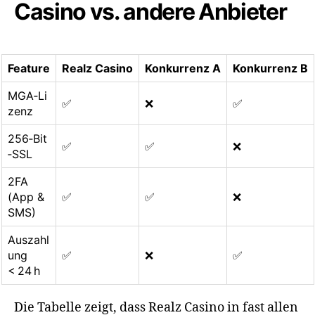
Casino vs. andere Anbieter
Feature
Realz Casino
Konkurrenz A
Konkurrenz B
MGA‑Li
✅
❌
✅
zenz
256‑Bit
✅
✅
❌
‑SSL
2FA
(App &
✅
✅
❌
SMS)
Auszahl
ung
✅
❌
✅
< 24 h
Die Tabelle zeigt, dass Realz Casino in fast allen