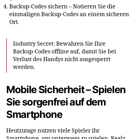
Backup‑Codes sichern – Notieren Sie die
einmaligen Backup‑Codes an einem sicheren
Ort.
Industry Secret: Bewahren Sie Ihre
Backup‑Codes offline auf, damit Sie bei
Verlust des Handys nicht ausgesperrt
werden.
Mobile Sicherheit – Spielen
Sie sorgenfrei auf dem
Smartphone
Heutzutage nutzen viele Spieler ihr
Smartphone, um unterwegs zu spielen. Realz