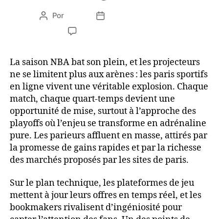
Por
admin
septiembre 10, 2025
No hay comentarios
La saison NBA bat son plein, et les projecteurs
ne se limitent plus aux arènes : les paris sportifs
en ligne vivent une véritable explosion. Chaque
match, chaque quart‑temps devient une
opportunité de mise, surtout à l’approche des
playoffs où l’enjeu se transforme en adrénaline
pure. Les parieurs affluent en masse, attirés par
la promesse de gains rapides et par la richesse
des marchés proposés par les sites de paris.
Sur le plan technique, les plateformes de jeu
mettent à jour leurs offres en temps réel, et les
bookmakers rivalisent d’ingéniosité pour