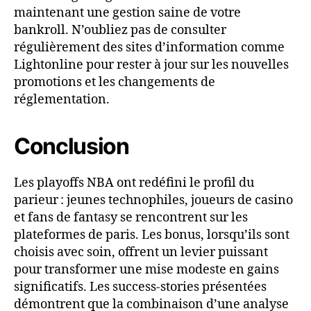
maintenant une gestion saine de votre
bankroll. N’oubliez pas de consulter
régulièrement des sites d’information comme
Lightonline pour rester à jour sur les nouvelles
promotions et les changements de
réglementation.
Conclusion
Les playoffs NBA ont redéfini le profil du
parieur : jeunes technophiles, joueurs de casino
et fans de fantasy se rencontrent sur les
plateformes de paris. Les bonus, lorsqu’ils sont
choisis avec soin, offrent un levier puissant
pour transformer une mise modeste en gains
significatifs. Les success‑stories présentées
démontrent que la combinaison d’une analyse