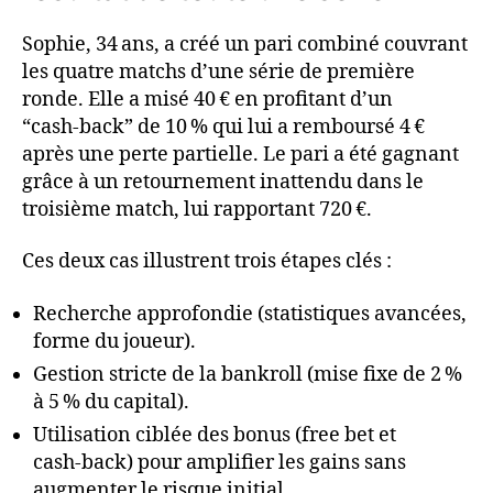
Sophie, 34 ans, a créé un pari combiné couvrant
les quatre matchs d’une série de première
ronde. Elle a misé 40 € en profitant d’un
“cash‑back” de 10 % qui lui a remboursé 4 €
après une perte partielle. Le pari a été gagnant
grâce à un retournement inattendu dans le
troisième match, lui rapportant 720 €.
Ces deux cas illustrent trois étapes clés :
Recherche approfondie (statistiques avancées,
forme du joueur).
Gestion stricte de la bankroll (mise fixe de 2 %
à 5 % du capital).
Utilisation ciblée des bonus (free bet et
cash‑back) pour amplifier les gains sans
augmenter le risque initial.