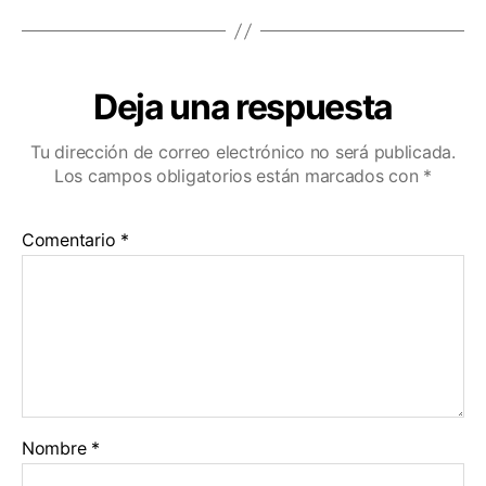
Deja una respuesta
Tu dirección de correo electrónico no será publicada.
Los campos obligatorios están marcados con
*
Comentario
*
Nombre
*