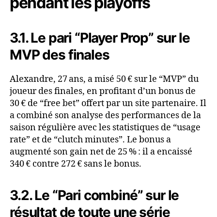
pendant les playoffs
3.1. Le pari “Player Prop” sur le
MVP des finales
Alexandre, 27 ans, a misé 50 € sur le “MVP” du
joueur des finales, en profitant d’un bonus de
30 € de “free bet” offert par un site partenaire. Il
a combiné son analyse des performances de la
saison régulière avec les statistiques de “usage
rate” et de “clutch minutes”. Le bonus a
augmenté son gain net de 25 % : il a encaissé
340 € contre 272 € sans le bonus.
3.2. Le “Pari combiné” sur le
résultat de toute une série