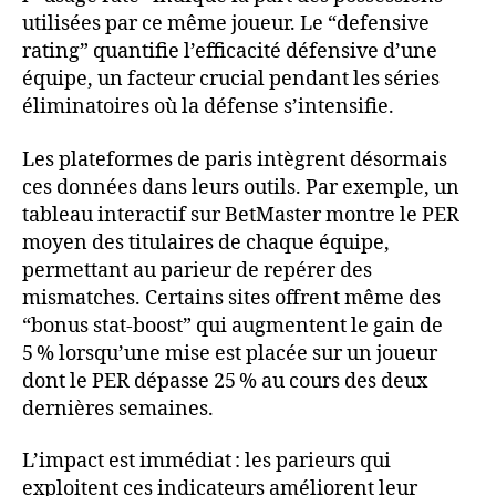
utilisées par ce même joueur. Le “defensive
rating” quantifie l’efficacité défensive d’une
équipe, un facteur crucial pendant les séries
éliminatoires où la défense s’intensifie.
Les plateformes de paris intègrent désormais
ces données dans leurs outils. Par exemple, un
tableau interactif sur BetMaster montre le PER
moyen des titulaires de chaque équipe,
permettant au parieur de repérer des
mismatches. Certains sites offrent même des
“bonus stat‑boost” qui augmentent le gain de
5 % lorsqu’une mise est placée sur un joueur
dont le PER dépasse 25 % au cours des deux
dernières semaines.
L’impact est immédiat : les parieurs qui
exploitent ces indicateurs améliorent leur