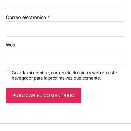
Correo electrónico
*
Web
Guarda mi nombre, correo electrónico y web en este
navegador para la próxima vez que comente.