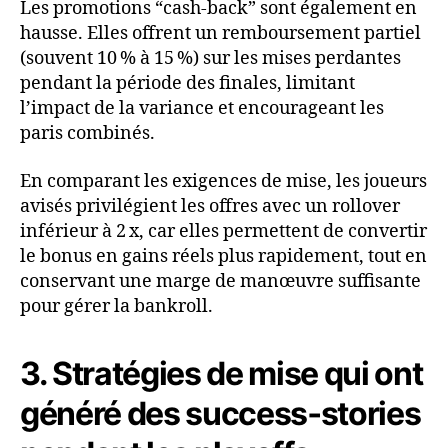
Les promotions “cash‑back” sont également en
hausse. Elles offrent un remboursement partiel
(souvent 10 % à 15 %) sur les mises perdantes
pendant la période des finales, limitant
l’impact de la variance et encourageant les
paris combinés.
En comparant les exigences de mise, les joueurs
avisés privilégient les offres avec un rollover
inférieur à 2 x, car elles permettent de convertir
le bonus en gains réels plus rapidement, tout en
conservant une marge de manœuvre suffisante
pour gérer la bankroll.
3. Stratégies de mise qui ont
généré des success‑stories