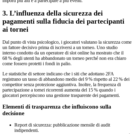
importi più alti e a partecipare a più eventi.
3. L’influenza della sicurezza dei
pagamenti sulla fiducia dei partecipanti
ai tornei
Dal punto di vista psicologico, i giocatori valutano la sicurezza come
un fattore decisivo prima di iscriversi a un torneo. Uno studio
interno condotto da un operatore di slot online ha mostrato che il
68 % degli utenti ha abbandonato un torneo perché non era chiaro
come fossero protetti i fondi in palio.
Le statistiche di settore indicano che i siti che adottano 2FA
registrano un tasso di abbandono medio del 9 % rispetto al 22 % dei
competitor senza protezione aggiuntiva. Inoltre, la frequenza di
partecipazione a tornei ricorrenti aumenta del 15 % quando i
giocatori percepiscono una gestione trasparente dei pagamenti.
Elementi di trasparenza che influiscono sulla
decisione
Report di sicurezza: pubblicazione mensile di audit
indipendenti.