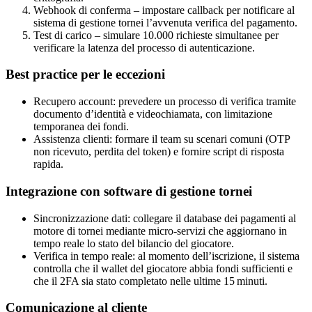
Webhook di conferma – impostare callback per notificare al
sistema di gestione tornei l’avvenuta verifica del pagamento.
Test di carico – simulare 10.000 richieste simultanee per
verificare la latenza del processo di autenticazione.
Best practice per le eccezioni
Recupero account: prevedere un processo di verifica tramite
documento d’identità e videochiamata, con limitazione
temporanea dei fondi.
Assistenza clienti: formare il team su scenari comuni (OTP
non ricevuto, perdita del token) e fornire script di risposta
rapida.
Integrazione con software di gestione tornei
Sincronizzazione dati: collegare il database dei pagamenti al
motore di tornei mediante micro‑servizi che aggiornano in
tempo reale lo stato del bilancio del giocatore.
Verifica in tempo reale: al momento dell’iscrizione, il sistema
controlla che il wallet del giocatore abbia fondi sufficienti e
che il 2FA sia stato completato nelle ultime 15 minuti.
Comunicazione al cliente