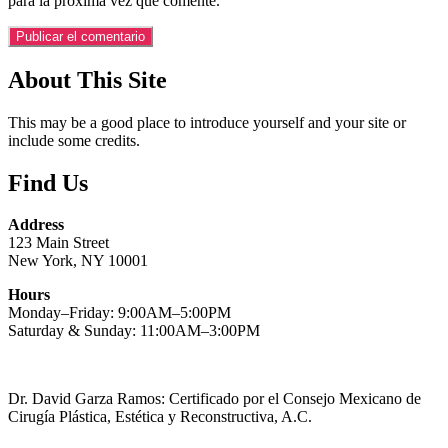
para la próxima vez que comente.
About This Site
This may be a good place to introduce yourself and your site or
include some credits.
Find Us
Address
123 Main Street
New York, NY 10001
Hours
Monday–Friday: 9:00AM–5:00PM
Saturday & Sunday: 11:00AM–3:00PM
Dr. David Garza Ramos: Certificado por el Consejo Mexicano de
Cirugía Plástica, Estética y Reconstructiva, A.C.