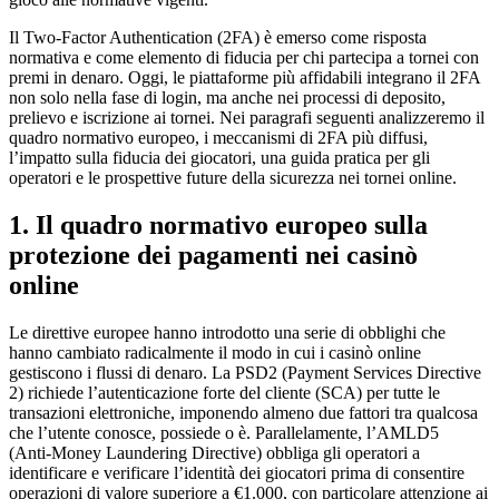
Il Two‑Factor Authentication (2FA) è emerso come risposta
normativa e come elemento di fiducia per chi partecipa a tornei con
premi in denaro. Oggi, le piattaforme più affidabili integrano il 2FA
non solo nella fase di login, ma anche nei processi di deposito,
prelievo e iscrizione ai tornei. Nei paragrafi seguenti analizzeremo il
quadro normativo europeo, i meccanismi di 2FA più diffusi,
l’impatto sulla fiducia dei giocatori, una guida pratica per gli
operatori e le prospettive future della sicurezza nei tornei online.
1. Il quadro normativo europeo sulla
protezione dei pagamenti nei casinò
online
Le direttive europee hanno introdotto una serie di obblighi che
hanno cambiato radicalmente il modo in cui i casinò online
gestiscono i flussi di denaro. La PSD2 (Payment Services Directive
2) richiede l’autenticazione forte del cliente (SCA) per tutte le
transazioni elettroniche, imponendo almeno due fattori tra qualcosa
che l’utente conosce, possiede o è. Parallelamente, l’AMLD5
(Anti‑Money Laundering Directive) obbliga gli operatori a
identificare e verificare l’identità dei giocatori prima di consentire
operazioni di valore superiore a €1.000, con particolare attenzione ai