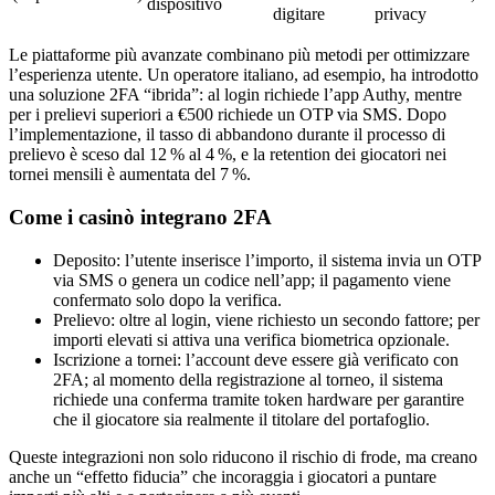
dispositivo
digitare
privacy
Le piattaforme più avanzate combinano più metodi per ottimizzare
l’esperienza utente. Un operatore italiano, ad esempio, ha introdotto
una soluzione 2FA “ibrida”: al login richiede l’app Authy, mentre
per i prelievi superiori a €500 richiede un OTP via SMS. Dopo
l’implementazione, il tasso di abbandono durante il processo di
prelievo è sceso dal 12 % al 4 %, e la retention dei giocatori nei
tornei mensili è aumentata del 7 %.
Come i casinò integrano 2FA
Deposito: l’utente inserisce l’importo, il sistema invia un OTP
via SMS o genera un codice nell’app; il pagamento viene
confermato solo dopo la verifica.
Prelievo: oltre al login, viene richiesto un secondo fattore; per
importi elevati si attiva una verifica biometrica opzionale.
Iscrizione a tornei: l’account deve essere già verificato con
2FA; al momento della registrazione al torneo, il sistema
richiede una conferma tramite token hardware per garantire
che il giocatore sia realmente il titolare del portafoglio.
Queste integrazioni non solo riducono il rischio di frode, ma creano
anche un “effetto fiducia” che incoraggia i giocatori a puntare