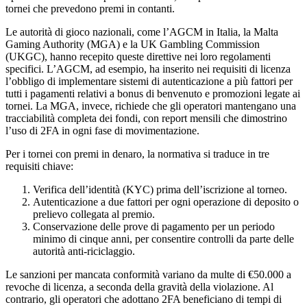
tornei che prevedono premi in contanti.
Le autorità di gioco nazionali, come l’AGCM in Italia, la Malta
Gaming Authority (MGA) e la UK Gambling Commission
(UKGC), hanno recepito queste direttive nei loro regolamenti
specifici. L’AGCM, ad esempio, ha inserito nei requisiti di licenza
l’obbligo di implementare sistemi di autenticazione a più fattori per
tutti i pagamenti relativi a bonus di benvenuto e promozioni legate ai
tornei. La MGA, invece, richiede che gli operatori mantengano una
tracciabilità completa dei fondi, con report mensili che dimostrino
l’uso di 2FA in ogni fase di movimentazione.
Per i tornei con premi in denaro, la normativa si traduce in tre
requisiti chiave:
Verifica dell’identità (KYC) prima dell’iscrizione al torneo.
Autenticazione a due fattori per ogni operazione di deposito o
prelievo collegata al premio.
Conservazione delle prove di pagamento per un periodo
minimo di cinque anni, per consentire controlli da parte delle
autorità anti‑riciclaggio.
Le sanzioni per mancata conformità variano da multe di €50.000 a
revoche di licenza, a seconda della gravità della violazione. Al
contrario, gli operatori che adottano 2FA beneficiano di tempi di