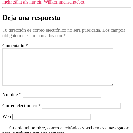
mehr zählt als nur ein Willkommensangebot
Deja una respuesta
Tu dirección de correo electrónico no será publicada.
Los campos
obligatorios están marcados con
*
Comentario
*
Nombre
*
Correo electrónico
*
Web
Guarda mi nombre, correo electrónico y web en este navegador