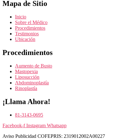
Mapa de Sitio
Inicio
Sobre el Médico
Procedimientos
Testimonios
Ubicación
Procedimientos
Aumento de Busto
Mastopexia
Liposucción
Abdominoplastía
Rinoplastía
¡Llama Ahora!
81-3143-0695
Facebook-f
Instagram
Whatsapp
Aviso Publicidad COFEPRIS: 2319012002A00227