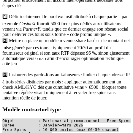
Structurer efficacement un accord inter‑opérateurs nécessite trois
étapes clés :
1️⃣ Définir clairement le pool exclusif attribué à chaque partie – par
exemple
CasinoX
fournit 5000 free spins dédiés aux utilisateurs
venant via
PartnerY
, tandis que ce dernier engage son réseau social
pour délivrer ces tours sous forme « code promo unique ».
2️⃣ Mettre en place un modèle revenue‑share basé sur le montant net
misé généré par ces tours : typiquement 70/30 au profit du
fournisseur original si son taux RTP dépasse 96 %, sinon ajustement
automatique vers 65/35 afin d’encourager optimisation technique
côté jeu.
3️⃣ Instaurer des garde-fous anti‑abuseurs : limiter chaque adresse IP
à trois séries distinctes par mois ; appliquer automatiquement un
check AML/KYC dès que cumulative wins > €500 ; bloquer toute
tentative répétée visant uniquement à recycler free spins sans
intention réelle de jouer.
Modèle contractuel type
Objet          : Partenariat promotionnel - Free Spins

Durée          : Janvier–Mars 2026

Free Spins     : 10 000 unités (max €0·50 chacun)
