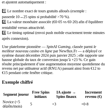
et ajustent automatiquement :
1️⃣ Le nombre exact de tours gratuits alloués (exemple :
passerde 10→25 spins si probabilité >70 %).
2️⃣ La valeur monétaire associée (€0·05 vs €0·20) afin d’équilibrer
rentabilité versus attractivité.
3️⃣ Le timing optimal (envoi push mobile exactement trente minutes
après connexion).
Une plateforme pionnière —
SpinAI Gaming
, classée parmi
le
meilleur nouveau casino en ligne
par Newflux.Fr — a déployé ce
système durant décembre 2024 puis janvier 2025 ; elle rapporte une
hausse globale du taux de conversion jusqu’à +23 %. Ce gain
résulte principalement d’une augmentation moyenne quotidienne du
revenu net par utilisateur actif (RNUA) passant ainsi from €12 to
€15 pendant cette fenêtre critique.
Exemple chiffré
Free Spins
IA ajuste →
Increment
Segment joueur
initiaux
Spins finaux
revenu (€)
Novice (<5
5
+3
+0·8
dépôts/mois)