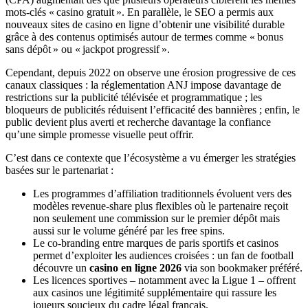
mots‑clés « casino gratuit ». En parallèle, le SEO a permis aux
nouveaux sites de casino en ligne d’obtenir une visibilité durable
grâce à des contenus optimisés autour de termes comme « bonus
sans dépôt » ou « jackpot progressif ».
Cependant, depuis 2022 on observe une érosion progressive de ces
canaux classiques : la réglementation ANJ impose davantage de
restrictions sur la publicité télévisée et programmatique ; les
bloqueurs de publicités réduisent l’efficacité des bannières ; enfin, le
public devient plus averti et recherche davantage la confiance
qu’une simple promesse visuelle peut offrir.
C’est dans ce contexte que l’écosystème a vu émerger les stratégies
basées sur le partenariat :
Les programmes d’affiliation traditionnels évoluent vers des
modèles revenue‑share plus flexibles où le partenaire reçoit
non seulement une commission sur le premier dépôt mais
aussi sur le volume généré par les free spins.
Le co‑branding entre marques de paris sportifs et casinos
permet d’exploiter les audiences croisées : un fan de football
découvre un
casino en ligne 2026
via son bookmaker préféré.
Les licences sportives – notamment avec la Ligue 1 – offrent
aux casinos une légitimité supplémentaire qui rassure les
joueurs soucieux du cadre légal français.