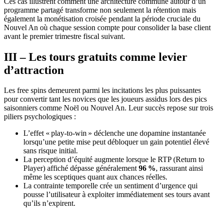
Ces cas illustrent comment une architecture commune autour d’un
programme partagé transforme non seulement la rétention mais
également la monétisation croisée pendant la période cruciale du
Nouvel An où chaque session compte pour consolider la base client
avant le premier trimestre fiscal suivant.
III – Les tours gratuits comme levier
d’attraction
Les free spins demeurent parmi les incitations les plus puissantes
pour convertir tant les novices que les joueurs assidus lors des pics
saisonniers comme Noël ou Nouvel An. Leur succès repose sur trois
piliers psychologiques :
L’effet « play‑to‑win » déclenche une dopamine instantanée
lorsqu’une petite mise peut débloquer un gain potentiel élevé
sans risque initial.
La perception d’équité augmente lorsque le RTP (Return to
Player) affiché dépasse généralement
96 %
, rassurant ainsi
même les sceptiques quant aux chances réelles.
La contrainte temporelle crée un sentiment d’urgence qui
pousse l’utilisateur à exploiter immédiatement ses tours avant
qu’ils n’expirent.