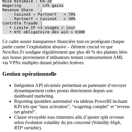
Mise minimale : €0·20

Wagering       : x35 gains

Revenue Share   :

   - CasinoX → PartnerY   = 70%

   - PartnerY → CasinoX   = 30%

Contrôle fraude :

   • Limite IP =3 usages / jour

Ce cadre assure transparence financière tout en protégeant chaque
partie contre l’exploitation abusive – élément crucial vu que
Newflux.Fr souligne régulièrement que plus 40 % des plaintes liées
aux bonus proviennent d’utilisateurs tentant contournement AML
via VPNs multiples durant périodes festives.
Gestion opérationnelle
Intégration API sécurisée permettant au partenaire d’envoyer
dynamiquement codes promo directement depuis son
dashboard marketing.
Reporting quotidien automatisé via tableau PowerBI incluant
KPI tels que “taux activation”, “wagering complet” et “revenu
net généré”.
Clause revoyable tous trimestres afin d’ajuster split revenue
selon évolution volatility du jeu concerné (
Volatility High
,
RTP variable
).