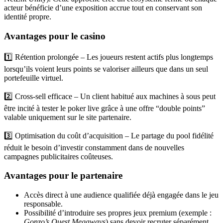
acteur bénéficie d’une exposition accrue tout en conservant son
identité propre.
Avantages pour le casino
1️⃣ Rétention prolongée – Les joueurs restent actifs plus longtemps
lorsqu’ils voient leurs points se valoriser ailleurs que dans un seul
portefeuille virtuel.
2️⃣ Cross‑sell efficace – Un client habitué aux machines à sous peut
être incité à tester le poker live grâce à une offre “double points”
valable uniquement sur le site partenaire.
3️⃣ Optimisation du coût d’acquisition – Le partage du pool fidélité
réduit le besoin d’investir constamment dans de nouvelles
campagnes publicitaires coûteuses.
Avantages pour le partenaire
Accès direct à une audience qualifiée déjà engagée dans le jeu
responsable.
Possibilité d’introduire ses propres jeux premium (exemple :
Gonzo’s Quest Megaways
) sans devoir recruter séparément