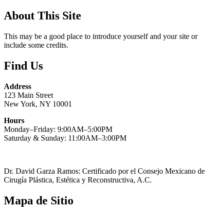
About This Site
This may be a good place to introduce yourself and your site or
include some credits.
Find Us
Address
123 Main Street
New York, NY 10001
Hours
Monday–Friday: 9:00AM–5:00PM
Saturday & Sunday: 11:00AM–3:00PM
Dr. David Garza Ramos: Certificado por el Consejo Mexicano de
Cirugía Plástica, Estética y Reconstructiva, A.C.
Mapa de Sitio