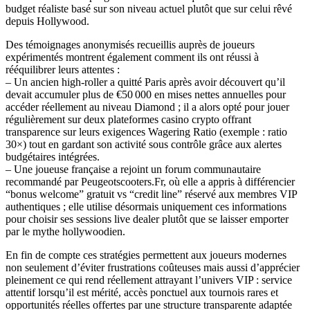
budget réaliste basé sur son niveau actuel plutôt que sur celui rêvé
depuis Hollywood.​
Des témoignages anonymisés recueillis auprès de joueurs
expérimentés montrent également comment ils ont réussi à
rééquilibrer leurs attentes :
– Un ancien high‑roller a quitté Paris après avoir découvert qu’il
devait accumuler plus de €50 000 en mises nettes annuelles pour
accéder réellement au niveau Diamond ; il a alors opté pour jouer
régulièrement sur deux plateformes casino crypto offrant
transparence sur leurs exigences Wagering Ratio (exemple : ratio
30×) tout en gardant son activité sous contrôle grâce aux alertes
budgétaires intégrées.​
– Une joueuse française a rejoint un forum communautaire
recommandé par Peugeotscooters.Fr, où elle a appris à différencier
“bonus welcome” gratuit vs “credit line” réservé aux membres VIP
authentiques ; elle utilise désormais uniquement ces informations
pour choisir ses sessions live dealer plutôt que se laisser emporter
par le mythe hollywoodien.​
En fin de compte ces stratégies permettent aux joueurs modernes
non seulement d’éviter frustrations coûteuses mais aussi d’apprécier
pleinement ce qui rend réellement attrayant l’univers VIP : service
attentif lorsqu’il est mérité, accès ponctuel aux tournois rares et
opportunités réelles offertes par une structure transparente adaptée