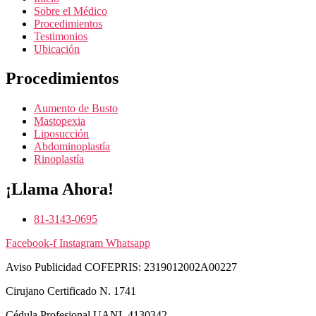
Sobre el Médico
Procedimientos
Testimonios
Ubicación
Procedimientos
Aumento de Busto
Mastopexia
Liposucción
Abdominoplastía
Rinoplastía
¡Llama Ahora!
81-3143-0695
Facebook-f
Instagram
Whatsapp
Aviso Publicidad COFEPRIS: 2319012002A00227
Cirujano Certificado N. 1741
Cédula Profesional UANL ‪4130342‬