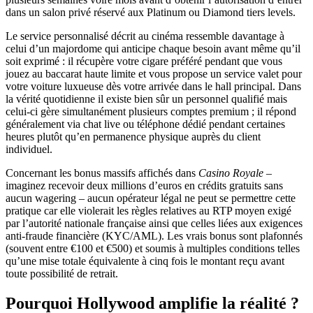
dans un salon privé réservé aux Platinum ou Diamond tiers levels.
Le service personnalisé décrit au cinéma ressemble davantage à
celui d’un majordome qui anticipe chaque besoin avant même qu’il
soit exprimé : il récupère votre cigare préféré pendant que vous
jouez au baccarat haute limite et vous propose un service valet pour
votre voiture luxueuse dès votre arrivée dans le hall principal. Dans
la vérité quotidienne il existe bien sûr un personnel qualifié mais
celui‑ci gère simultanément plusieurs comptes premium ; il répond
généralement via chat live ou téléphone dédié pendant certaines
heures plutôt qu’en permanence physique auprès du client
individuel.
Concernant les bonus massifs affichés dans
Casino Royale
–
imaginez recevoir deux millions d’euros en crédits gratuits sans
aucun wagering – aucun opérateur légal ne peut se permettre cette
pratique car elle violerait les règles relatives au RTP moyen exigé
par l’autorité nationale française ainsi que celles liées aux exigences
anti‑fraude financière (KYC/AML). Les vrais bonus sont plafonnés
(souvent entre €100 et €500) et soumis à multiples conditions telles
qu’une mise totale équivalente à cinq fois le montant reçu avant
toute possibilité de retrait.
Pourquoi Hollywood amplifie la réalité ?