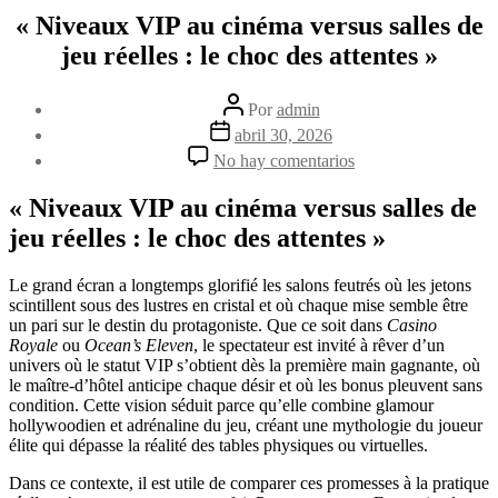
« Niveaux VIP au cinéma versus salles de
jeu réelles : le choc des attentes »
Autor
Por
admin
de
Fecha
abril 30, 2026
la
de
en
No hay comentarios
entrada
la
«
entrada
Niveaux
« Niveaux VIP au cinéma versus salles de
VIP
jeu réelles : le choc des attentes »
au
cinéma
versus
Le grand écran a longtemps glorifié les salons feutrés où les jetons
salles
scintillent sous des lustres en cristal et où chaque mise semble être
de
un pari sur le destin du protagoniste. Que ce soit dans
Casino
jeu
Royale
ou
Ocean’s Eleven
, le spectateur est invité à rêver d’un
réelles
univers où le statut VIP s’obtient dès la première main gagnante, où
:
le maître‑d’hôtel anticipe chaque désir et où les bonus pleuvent sans
le
condition. Cette vision séduit parce qu’elle combine glamour
choc
hollywoodien et adrénaline du jeu, créant une mythologie du joueur
des
élite qui dépasse la réalité des tables physiques ou virtuelles.
attentes
»
Dans ce contexte, il est utile de comparer ces promesses à la pratique