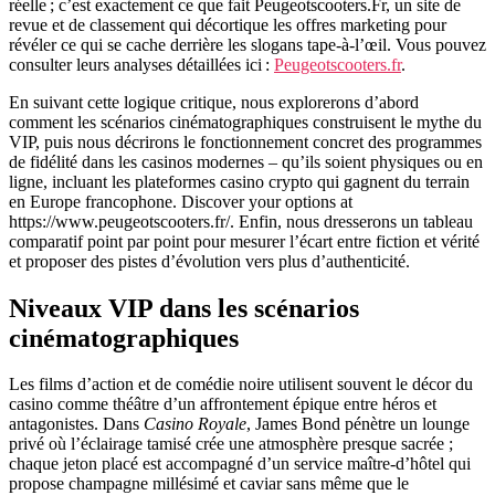
réelle ; c’est exactement ce que fait Peugeotscooters.Fr, un site de
revue et de classement qui décortique les offres marketing pour
révéler ce qui se cache derrière les slogans tape‑à‑l’œil. Vous pouvez
consulter leurs analyses détaillées ici :
Peugeotscooters.fr
.
En suivant cette logique critique, nous explorerons d’abord
comment les scénarios cinématographiques construisent le mythe du
VIP, puis nous décrirons le fonctionnement concret des programmes
de fidélité dans les casinos modernes – qu’ils soient physiques ou en
ligne, incluant les plateformes casino crypto qui gagnent du terrain
en Europe francophone. Discover your options at
https://www.peugeotscooters.fr/. Enfin, nous dresserons un tableau
comparatif point par point pour mesurer l’écart entre fiction et vérité
et proposer des pistes d’évolution vers plus d’authenticité.
Niveaux VIP dans les scénarios
cinématographiques
Les films d’action et de comédie noire utilisent souvent le décor du
casino comme théâtre d’un affrontement épique entre héros et
antagonistes. Dans
Casino Royale
, James Bond pénètre un lounge
privé où l’éclairage tamisé crée une atmosphère presque sacrée ;
chaque jeton placé est accompagné d’un service maître‑d’hôtel qui
propose champagne millésimé et caviar sans même que le