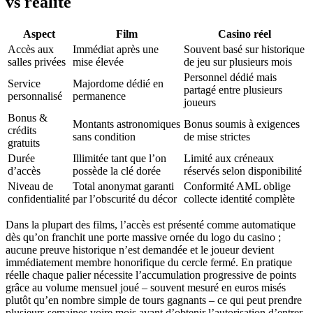
vs réalité
Aspect
Film
Casino réel
Accès aux
Immédiat après une
Souvent basé sur historique
salles privées
mise élevée
de jeu sur plusieurs mois
Personnel dédié mais
Service
Majordome dédié en
partagé entre plusieurs
personnalisé
permanence
joueurs
Bonus &
Montants astronomiques
Bonus soumis à exigences
crédits
sans condition
de mise strictes
gratuits
Durée
Illimitée tant que l’on
Limité aux créneaux
d’accès
possède la clé dorée
réservés selon disponibilité
Niveau de
Total anonymat garanti
Conformité AML oblige
confidentialité
par l’obscurité du décor
collecte identité complète
Dans la plupart des films, l’accès est présenté comme automatique
dès qu’on franchit une porte massive ornée du logo du casino ;
aucune preuve historique n’est demandée et le joueur devient
immédiatement membre honorifique du cercle fermé. En pratique
réelle chaque palier nécessite l’accumulation progressive de points
grâce au volume mensuel joué – souvent mesuré en euros misés
plutôt qu’en nombre simple de tours gagnants – ce qui peut prendre
plusieurs semaines voire mois avant d’obtenir l’autorisation d’entrer