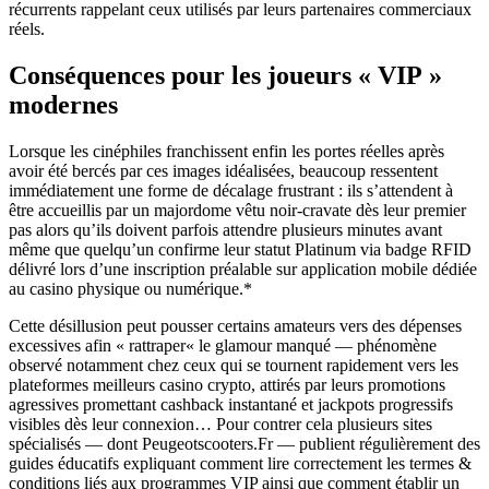
récurrents rappelant ceux utilisés par leurs partenaires commerciaux
réels.
Conséquences pour les joueurs « VIP »
modernes
Lorsque les cinéphiles franchissent enfin les portes réelles après
avoir été bercés par ces images idéalisées, beaucoup ressentent
immédiatement une forme de décalage frustrant : ils s’attendent à
être accueillis par un majordome vêtu noir-cravate dès leur premier
pas alors qu’ils doivent parfois attendre plusieurs minutes avant
même que quelqu’un confirme leur statut Platinum via badge RFID
délivré lors d’une inscription préalable sur application mobile dédiée
au casino physique ou numérique.*
Cette désillusion peut pousser certains amateurs vers des dépenses
excessives afin « rattraper« le glamour manqué — phénomène
observé notamment chez ceux qui se tournent rapidement vers les
plateformes meilleurs casino crypto, attirés par leurs promotions
agressives promettant cashback instantané et jackpots progressifs
visibles dès leur connexion… Pour contrer cela plusieurs sites
spécialisés — dont Peugeotscooters.Fr — publient régulièrement des
guides éducatifs expliquant comment lire correctement les termes &
conditions liés aux programmes VIP ainsi que comment établir un