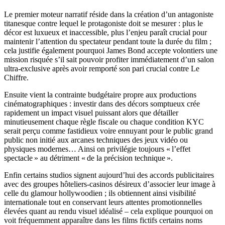
Le premier moteur narratif réside dans la création d’un antagoniste
titanesque contre lequel le protagoniste doit se mesurer : plus le
décor est luxueux et inaccessible, plus l’enjeu paraît crucial pour
maintenir l’attention du spectateur pendant toute la durée du film ;
cela justifie également pourquoi James Bond accepte volontiers une
mission risquée s’il sait pouvoir profiter immédiatement d’un salon
ultra‑exclusive après avoir remporté son pari crucial contre Le
Chiffre.
Ensuite vient la contrainte budgétaire propre aux productions
cinématographiques : investir dans des décors somptueux crée
rapidement un impact visuel puissant alors que détailler
minutieusement chaque règle fiscale ou chaque condition KYC
serait perçu comme fastidieux voire ennuyant pour le public grand
public non initié aux arcanes techniques des jeux vidéo ou
physiques modernes… Ainsi on privilégie toujours « l’effet
spectacle » au détriment « de la précision technique ».
Enfin certains studios signent aujourd’hui des accords publicitaires
avec des groupes hôteliers-casinos désireux d’associer leur image à
celle du glamour hollywoodien ; ils obtiennent ainsi visibilité
internationale tout en conservant leurs attentes promotionnelles
élevées quant au rendu visuel idéalisé – cela explique pourquoi on
voit fréquemment apparaître dans les films fictifs certains noms