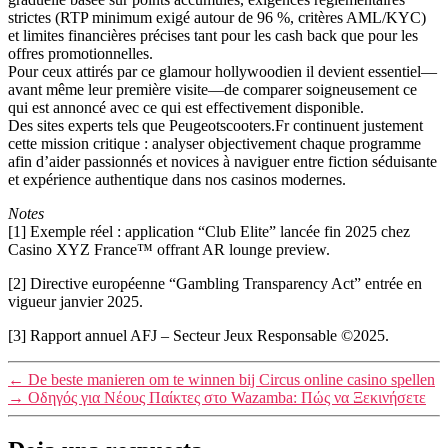
strictes (RTP minimum exigé autour de 96 %, critères AML/KYC)
et limites financières précises tant pour les cash back que pour les
offres promotionnelles.
Pour ceux attirés par ce glamour hollywoodien il devient essentiel—
avant même leur première visite—de comparer soigneusement ce
qui est annoncé avec ce qui est effectivement disponible.
Des sites experts tels que Peugeotscooters.Fr continuent justement
cette mission critique : analyser objectivement chaque programme
afin d’aider passionnés et novices à naviguer entre fiction séduisante
et expérience authentique dans nos casinos modernes.
Notes
[1] Exemple réel : application “Club Elite” lancée fin 2025 chez
Casino XYZ France™ offrant AR lounge preview.
[2] Directive européenne “Gambling Transparency Act” entrée en
vigueur janvier 2025.
[3] Rapport annuel AFJ – Secteur Jeux Responsable ©2025.
←
De beste manieren om te winnen bij Circus online casino spellen
→
Οδηγός για Νέους Παίκτες στο Wazamba: Πώς να Ξεκινήσετε