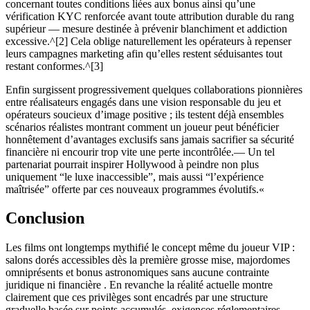
concernant toutes conditions liées aux bonus ainsi qu’une
vérification KYC renforcée avant toute attribution durable du rang
supérieur — mesure destinée à prévenir blanchiment et addiction
excessive.^[2] Cela oblige naturellement les opérateurs à repenser
leurs campagnes marketing afin qu’elles restent séduisantes tout
restant conformes.^[3]
Enfin surgissent progressivement quelques collaborations pionnières
entre réalisateurs engagés dans une vision responsable du jeu et
opérateurs soucieux d’image positive ; ils testent déjà ensembles
scénarios réalistes montrant comment un joueur peut bénéficier
honnêtement d’avantages exclusifs sans jamais sacrifier sa sécurité
financière ni encourir trop vite une perte incontrôlée.— Un tel
partenariat pourrait inspirer Hollywood à peindre non plus
uniquement “le luxe inaccessible”, mais aussi “l’expérience
maîtrisée” offerte par ces nouveaux programmes évolutifs.«
Conclusion
Les films ont longtemps mythifié le concept même du joueur VIP :
salons dorés accessibles dès la première grosse mise, majordomes
omniprésents et bonus astronomiques sans aucune contrainte
juridique ni financière . En revanche la réalité actuelle montre
clairement que ces privilèges sont encadrés par une structure
graduelle basée sur points accumulés, exigences réglementaires