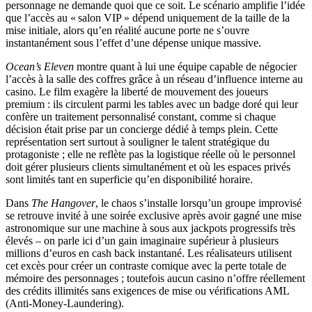
personnage ne demande quoi que ce soit. Le scénario amplifie l’idée
que l’accès au « salon VIP » dépend uniquement de la taille de la
mise initiale, alors qu’en réalité aucune porte ne s’ouvre
instantanément sous l’effet d’une dépense unique massive.
Ocean’s Eleven
montre quant à lui une équipe capable de négocier
l’accès à la salle des coffres grâce à un réseau d’influence interne au
casino. Le film exagère la liberté de mouvement des joueurs
premium : ils circulent parmi les tables avec un badge doré qui leur
confère un traitement personnalisé constant, comme si chaque
décision était prise par un concierge dédié à temps plein. Cette
représentation sert surtout à souligner le talent stratégique du
protagoniste ; elle ne reflète pas la logistique réelle où le personnel
doit gérer plusieurs clients simultanément et où les espaces privés
sont limités tant en superficie qu’en disponibilité horaire.
Dans
The Hangover
, le chaos s’installe lorsqu’un groupe improvisé
se retrouve invité à une soirée exclusive après avoir gagné une mise
astronomique sur une machine à sous aux jackpots progressifs très
élevés – on parle ici d’un gain imaginaire supérieur à plusieurs
millions d’euros en cash back instantané. Les réalisateurs utilisent
cet excès pour créer un contraste comique avec la perte totale de
mémoire des personnages ; toutefois aucun casino n’offre réellement
des crédits illimités sans exigences de mise ou vérifications AML
(Anti‑Money‑Laundering).