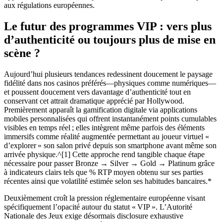
aux régulations européennes.
Le futur des programmes VIP : vers plus
d’authenticité ou toujours plus de mise en
scène ?
Aujourd’hui plusieurs tendances redessinent doucement le paysage
fidélité dans nos casinos préférés—physiques comme numériques—
et poussent doucement vers davantage d’authenticité tout en
conservant cet attrait dramatique apprécié par Hollywood.​
Premièrement apparaît la gamification digitale via applications
mobiles personnalisées qui offrent instantanément points cumulables
visibles en temps réel ; elles intègrent même parfois des éléments
immersifs comme réalité augmentée permettant au joueur virtuel «
d’explorer » son salon privé depuis son smartphone avant même son
arrivée physique.^[1] Cette approche rend tangible chaque étape
nécessaire pour passer Bronze → Silver → Gold → Platinum grâce
à indicateurs clairs tels que % RTP moyen obtenu sur ses parties
récentes ainsi que volatilité estimée selon ses habitudes bancaires.*
Deuxièmement croît la pression réglementaire européenne visant
spécifiquement l’opacité autour du statut « VIP ». L’Autorité
Nationale des Jeux exige désormais disclosure exhaustive