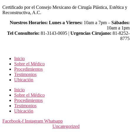
Saltar
Certificado por el Consejo Mexicano de Cirugía Plástica, Estética y
al
Reconstructiva, A.C.
contenido
Nuestros Horarios:
Lunes a Viernes:
10am a 7pm –
Sábados:
10am a 1pm
Tel Consultorio:
81-3143-0695 |
Urgencias Cirujano:
81-8252-
8775
Inicio
Sobre el Médico
Procedimientos
Testimonios
Ubicación
Inicio
Sobre el Médico
Procedimientos
Testimonios
Ubicación
Facebook-f
Instagram
Whatsapp
Categorías
Uncategorized