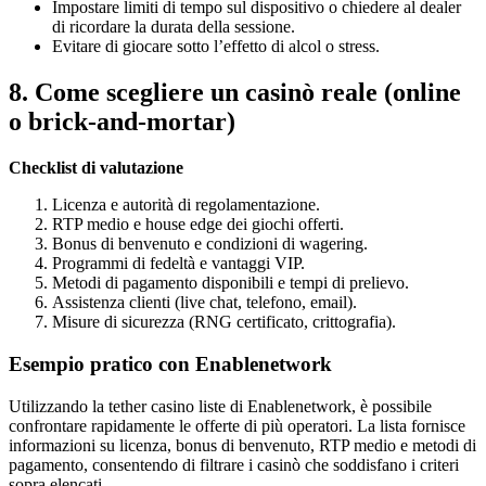
Impostare limiti di tempo sul dispositivo o chiedere al dealer
di ricordare la durata della sessione.
Evitare di giocare sotto l’effetto di alcol o stress.
8. Come scegliere un casinò reale (online
o brick‑and‑mortar)
Checklist di valutazione
Licenza e autorità di regolamentazione.
RTP medio e house edge dei giochi offerti.
Bonus di benvenuto e condizioni di wagering.
Programmi di fedeltà e vantaggi VIP.
Metodi di pagamento disponibili e tempi di prelievo.
Assistenza clienti (live chat, telefono, email).
Misure di sicurezza (RNG certificato, crittografia).
Esempio pratico con Enablenetwork
Utilizzando la tether casino liste di Enablenetwork, è possibile
confrontare rapidamente le offerte di più operatori. La lista fornisce
informazioni su licenza, bonus di benvenuto, RTP medio e metodi di
pagamento, consentendo di filtrare i casinò che soddisfano i criteri
sopra elencati.