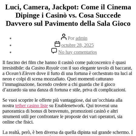
Luci, Camera, Jackpot: Come il Cinema
Dipinge i Casinò vs. Cosa Succede
Davvero sul Pavimento della Sala Gioco
Autor
Por
admin
de
Fecha
octubre 28, 2025
la
de
en
No hay comentarios
entrada
la
Luci,
entrada
Camera,
Il fascino dei film che hanno il casinò come palcoscenico è quasi
Jackpot:
irresistibile: da
Casino Royale
con il suo elegante tavolo di baccarat,
Come
a
Ocean’s Eleven
dove il furto di una fortuna è orchestrato tra luci al
il
neon e colpi di scena mozzafiato. Quei momenti catturano
Cinema
l’immaginazione, facendo credere a chi guarda che il gioco
Dipinge
d’azzardo sia una danza di fortuna e stile, priva di complicazioni.
i
Casinò
Se vuoi scoprire le offerte più vantaggiose, dai un’occhiata alla
vs.
nostra
tether casino liste
su Enablenetwork. Qui troverai una
Cosa
panoramica di bonus di benvenuto, promozioni casinò e altri
Succede
strumenti utili per confrontare le proposte dei vari operatori, sia
Davvero
online che fisici.
sul
La realtà, però, è ben diversa da quella dipinta sul grande schermo. I
Pavimento