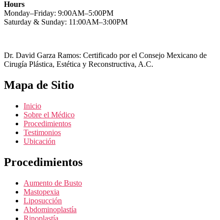
Hours
Monday–Friday: 9:00AM–5:00PM
Saturday & Sunday: 11:00AM–3:00PM
Dr. David Garza Ramos: Certificado por el Consejo Mexicano de
Cirugía Plástica, Estética y Reconstructiva, A.C.
Mapa de Sitio
Inicio
Sobre el Médico
Procedimientos
Testimonios
Ubicación
Procedimientos
Aumento de Busto
Mastopexia
Liposucción
Abdominoplastía
Rinoplastía