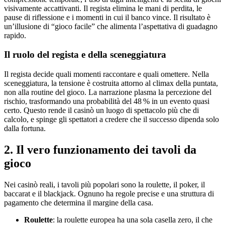
visivamente accattivanti. Il regista elimina le mani di perdita, le
pause di riflessione e i momenti in cui il banco vince. Il risultato è
un’illusione di “gioco facile” che alimenta l’aspettativa di guadagno
rapido.
Il ruolo del regista e della sceneggiatura
Il regista decide quali momenti raccontare e quali omettere. Nella
sceneggiatura, la tensione è costruita attorno al climax della puntata,
non alla routine del gioco. La narrazione plasma la percezione del
rischio, trasformando una probabilità del 48 % in un evento quasi
certo. Questo rende il casinò un luogo di spettacolo più che di
calcolo, e spinge gli spettatori a credere che il successo dipenda solo
dalla fortuna.
2. Il vero funzionamento dei tavoli da
gioco
Nei casinò reali, i tavoli più popolari sono la roulette, il poker, il
baccarat e il blackjack. Ognuno ha regole precise e una struttura di
pagamento che determina il margine della casa.
Roulette
: la roulette europea ha una sola casella zero, il che