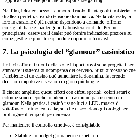
l’applicazione delle politiche di responsible gaming.
Nei film, i dealer spesso assumono il ruolo di antagonisti misteriosi o
di alleati perfetti, creando tensione drammatica. Nella vita reale, la
loro interazione è più neutra: rispondono a domande, offrono
consigli di base e mantengono l’atmosfera cordiale. Per un
principiante, osservare il dealer può fornire indicazioni preziose su
come gestire le puntate e quando è opportuno fermarsi.
7. La psicologia del “glamour” casinistico
Le luci soffuse, i suoni delle slot e i tappeti rossi sono progettati per
stimolare il sistema di ricompensa del cervello. Studi dimostrano che
l’ambiente di un casinò può aumentare la dopamina, favorendo
decisioni impulsive e sessioni di gioco più lunghe.
Il cinema amplifica questi effetti con effetti speciali, colori saturi e
colonne sonore epiche, rendendo il casinò un palcoscenico di
glamour. Nella pratica, i casinò usano luci a LED, musica di
sottofondo a ritmo lento e layout che nascondono gli orologi per
prolungare il tempo di permanenza.
Per mantenere il controllo emotivo, è consigliabile:
Stabilire un budget giornaliero e rispettarlo.