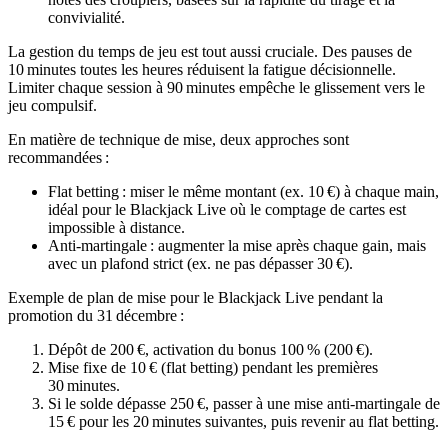
convivialité.
La gestion du temps de jeu est tout aussi cruciale. Des pauses de
10 minutes toutes les heures réduisent la fatigue décisionnelle.
Limiter chaque session à 90 minutes empêche le glissement vers le
jeu compulsif.
En matière de technique de mise, deux approches sont
recommandées :
Flat betting : miser le même montant (ex. 10 €) à chaque main,
idéal pour le Blackjack Live où le comptage de cartes est
impossible à distance.
Anti‑martingale : augmenter la mise après chaque gain, mais
avec un plafond strict (ex. ne pas dépasser 30 €).
Exemple de plan de mise pour le Blackjack Live pendant la
promotion du 31 décembre :
Dépôt de 200 €, activation du bonus 100 % (200 €).
Mise fixe de 10 € (flat betting) pendant les premières
30 minutes.
Si le solde dépasse 250 €, passer à une mise anti‑martingale de
15 € pour les 20 minutes suivantes, puis revenir au flat betting.