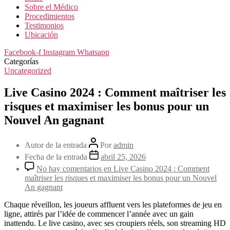
Sobre el Médico
Procedimientos
Testimonios
Ubicación
Facebook-f
Instagram
Whatsapp
Categorías
Uncategorized
Live Casino 2024 : Comment maîtriser les
risques et maximiser les bonus pour un
Nouvel An gagnant
Autor de la entrada
Por
admin
Fecha de la entrada
abril 25, 2026
No hay comentarios
en Live Casino 2024 : Comment
maîtriser les risques et maximiser les bonus pour un Nouvel
An gagnant
Chaque réveillon, les joueurs affluent vers les plateformes de jeu en
ligne, attirés par l’idée de commencer l’année avec un gain
inattendu. Le live casino, avec ses croupiers réels, son streaming HD