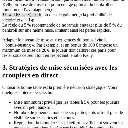
Kelly propose de miser un pourcentage optimal du bankroll en
fonction de l’avantage perçu :
, où
b
est le gain net,
p
la probabilité de
f* = (bp - q) / b
victoire et
q
= 1‑p.
La règle du 5 % recommande de ne jamais engager plus de 5 % du
bankroll sur une même mise, limitant ainsi les pertes rapides.
Adapter le niveau de mise aux exigences du bonus évite le
« bonus‑busting ». Par exemple, si un bonus de 100 € impose un
maximum de mise de 20 €, le joueur doit calibrer ses paris pour
rester sous ce seuil tout en respectant le ratio Kelly.
3. Stratégies de mise sécurisées avec les
croupiers en direct
Choisir la bonne table est la première décision stratégique. Voici
quelques critères de sélection :
Mise minimum : privilégier les tables à 5 € pour les joueurs
avec un petit bankroll.
Nombre de joueurs : moins de six participants offrent plus de
visibilité sur les cartes et les roues.
Réputation du croupier : les plateformes affichent souvent les
notes des croupiers, basées sur la rapidité du tirage et la