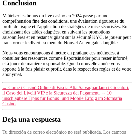
Conclusion
Maîtriser les bonus du live casino en 2024 passe par une
compréhension fine des conditions, une évaluation rigoureuse du
profil de risque et l’application de stratégies de mise sécurisées. En
choisissant des tables adaptées, en suivant les promotions
saisonnières et en restant vigilant sur la sécurité KYC, le joueur peut
transformer le divertissement du Nouvel An en gains tangibles.
Nous vous encourageons à mettre en pratique ces méthodes, à
consulter des ressources comme Esportsinsider pour rester informé,
et à jouer de manière responsable. Que la nouvelle année vous
apporte à la fois plaisir et profit, dans le respect des règles et de votre
anonymat.
←
Come i Casinò Online di Fascia Alta Salvaguardano i Giocatori:
il Caso dei Livelli VIP e la Sicurezza dei Pagamenti
→
10
unschlagbare Tipps für Bonus‑ und Mobile‑Erfolg im Slotmafia
Casino
Deja una respuesta
Tu dirección de correo electrónico no será publicada.
Los campos