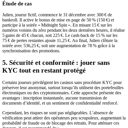
Étude de cas
Julien, joueur fictif, commence le 31 décembre avec 300 € de
bankroll. Il active le bonus de mise en page de 50 % (150 €) et
participe à la soirée « Midnight Spin ». En misant 15 € sur les
numéros voisins du zéro pendant les deux dernières heures, il réalise
5 gains de 45 € chacun, soit 225 €. Le cash‑back de 15 % sur les
75 € de pertes restantes ajoute 11,25 €. Au final, Julien clôture la
soirée avec 536,25 €, soit une augmentation de 78 % grâce à la
synchronisation des promotions.
5. Sécurité et conformité : jouer sans
KYC tout en restant protégé
Certains joueurs privilégient les casinos sans procédure KYC pour
préserver leur anonymat, surtout lorsqu’ils utilisent des portefeuilles
électroniques ou des cryptomonnaies. Cette approche présente des
avantages : inscription instantanée, aucune transmission de
documents d’identité, et un sentiment de confidentialité renforcé.
Cependant, les risques ne sont pas négligeables. L’absence de
vérification peut attirer des opérateurs peu scrupuleux, augmentant la
probabilité de fraude ou de blocage des retraits. Pour atténuer ces