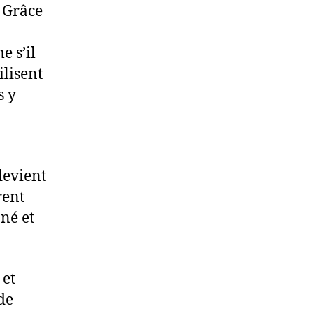
 Grâce
e s’il
ilisent
s y
evient
rent
né et
 et
(de