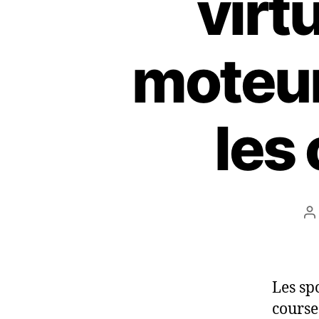
virt
moteu
les
Les spo
course