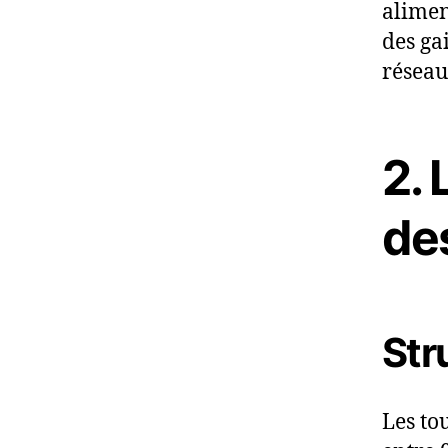
alimen
des ga
réseau
2.
des
Str
Les to