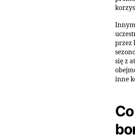
korzys
Innym 
uczes
przez 
sezono
się z 
obejmo
inne k
Co
bo