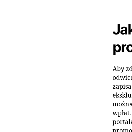
Ja
pr
Aby zd
odwied
zapisa
eksklu
można 
wpłat.
portal
promoc