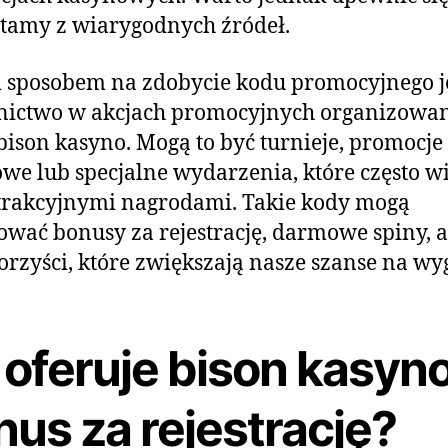
tamy z wiarygodnych źródeł.
sposobem na zdobycie kodu promocyjnego j
tnictwo w akcjach promocyjnych organizowa
bison kasyno. Mogą to być turnieje, promocje
we lub specjalne wydarzenia, które często w
atrakcyjnymi nagrodami. Takie kody mogą
wać bonusy za rejestrację, darmowe spiny, a
orzyści, które zwiększają nasze szanse na wy
 oferuje bison kasyn
nus za rejestrację?