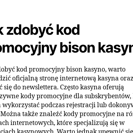
k zdobyć kod
omocyjny bison kasy
obyć kod promocyjny bison kasyno, warto
zić oficjalną stronę internetową kasyna ora
ć się do newslettera. Często kasyna oferują
zywne kody promocyjne dla subskrybentów, 
wykorzystać podczas rejestracji lub dokon
 Można także znaleźć kody promocyjne na r
ach internetowych, które specjalizują się w
jach kasynowych. Warto jednak upewnić się