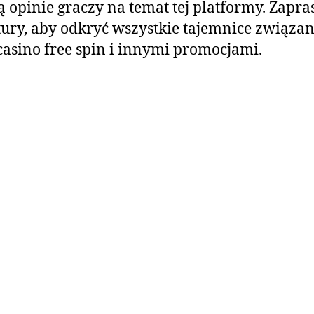
są opinie graczy na temat tej platformy. Zapr
tury, aby odkryć wszystkie tajemnice związan
casino free spin i innymi promocjami.
zdobyć kod promocyjny bison kasyno?
feruje bison kasyno bonus za rejestrację?
n casino darmowe spiny i ich dostępność
n kasyno bonus bez depozytu – jak go aktyw
e gry można znaleźć w bison casino?
n casino forum – co mówią gracze?
n kasyno – jak wypłacić pieniądze?
n casino aplikacja – jak z niej korzystać?
ie o bison kasyno – co sądzą użytkownicy?
umowanie i zalecenia dla nowych graczy