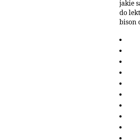
jakie 
do lek
bison 
Jak 
Co o
Biso
Biso
Jaki
Biso
Biso
Biso
Opin
Pods