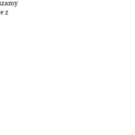
aszamy
e z
ować?