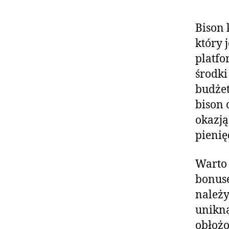
Bison 
który 
platfo
środki
budżet
bison 
okazją
pienię
Warto
bonuse
należy
unikną
obłożo