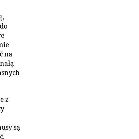
ę,
 do
we
nie
ć na
onałą
asnych
e z
ty
nusy są
ć,