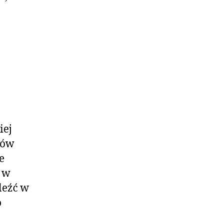
iej
ków
e
i w
leźć w
o