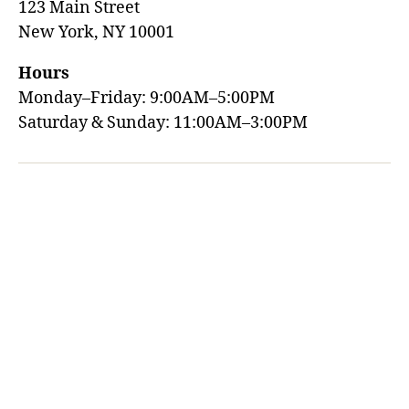
123 Main Street
New York, NY 10001
Hours
Monday–Friday: 9:00AM–5:00PM
Saturday & Sunday: 11:00AM–3:00PM
Dr. David Garza Ramos: Certificado por el
Consejo Mexicano de Cirugía Plástica, Estética y
Reconstructiva, A.C.