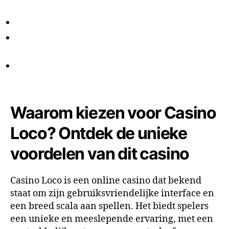
beschikbaar zijn
Tips voor verantwoord gokken bij Loco Casino
Hoe je veilig kunt spelen bij Loco Casino
Belgium
De voordelen van het spelen op een online
casino
Waarom kiezen voor Casino
Loco? Ontdek de unieke
voordelen van dit casino
Casino Loco is een online casino dat bekend
staat om zijn gebruiksvriendelijke interface en
een breed scala aan spellen. Het biedt spelers
een unieke en meeslepende ervaring, met een