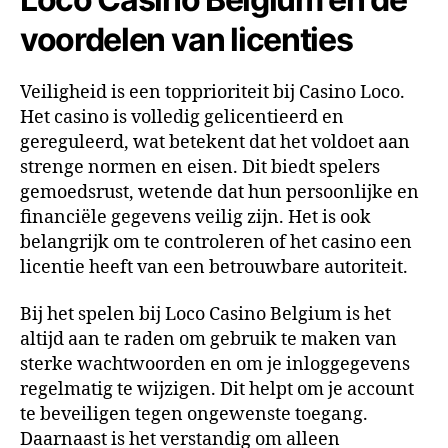
voordelen van licenties
Veiligheid is een topprioriteit bij Casino Loco.
Het casino is volledig gelicentieerd en
gereguleerd, wat betekent dat het voldoet aan
strenge normen en eisen. Dit biedt spelers
gemoedsrust, wetende dat hun persoonlijke en
financiële gegevens veilig zijn. Het is ook
belangrijk om te controleren of het casino een
licentie heeft van een betrouwbare autoriteit.
Bij het spelen bij Loco Casino Belgium is het
altijd aan te raden om gebruik te maken van
sterke wachtwoorden en om je inloggegevens
regelmatig te wijzigen. Dit helpt om je account
te beveiligen tegen ongewenste toegang.
Daarnaast is het verstandig om alleen