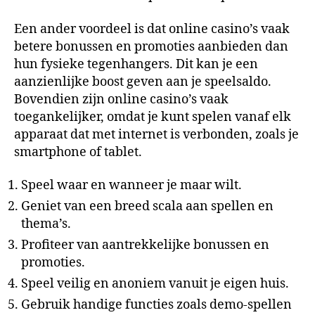
Een ander voordeel is dat online casino’s vaak
betere bonussen en promoties aanbieden dan
hun fysieke tegenhangers. Dit kan je een
aanzienlijke boost geven aan je speelsaldo.
Bovendien zijn online casino’s vaak
toegankelijker, omdat je kunt spelen vanaf elk
apparaat dat met internet is verbonden, zoals je
smartphone of tablet.
Speel waar en wanneer je maar wilt.
Geniet van een breed scala aan spellen en
thema’s.
Profiteer van aantrekkelijke bonussen en
promoties.
Speel veilig en anoniem vanuit je eigen huis.
Gebruik handige functies zoals demo-spellen