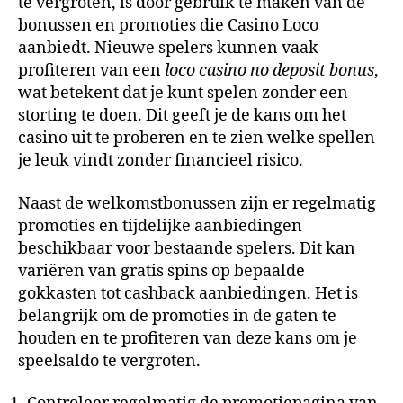
te vergroten, is door gebruik te maken van de
bonussen en promoties die Casino Loco
aanbiedt. Nieuwe spelers kunnen vaak
profiteren van een
loco casino no deposit bonus
,
wat betekent dat je kunt spelen zonder een
storting te doen. Dit geeft je de kans om het
casino uit te proberen en te zien welke spellen
je leuk vindt zonder financieel risico.
Naast de welkomstbonussen zijn er regelmatig
promoties en tijdelijke aanbiedingen
beschikbaar voor bestaande spelers. Dit kan
variëren van gratis spins op bepaalde
gokkasten tot cashback aanbiedingen. Het is
belangrijk om de promoties in de gaten te
houden en te profiteren van deze kans om je
speelsaldo te vergroten.