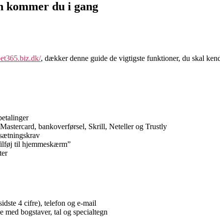
an kommer du i gang
bet365.biz.dk/
, dækker denne guide de vigtigste funktioner, du skal ken
etalinger
astercard, bankoverførsel, Skrill, Neteller og Trustly
msætningskrav
Tilføj til hjemmeskærm”
ter
dste 4 cifre), telefon og e-mail
med bogstaver, tal og specialtegn