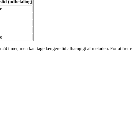
tid (udbetaling)
e
e
or 24 timer, men kan tage længere tid afhængigt af metoden. For at frems