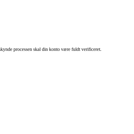
kynde processen skal din konto være fuldt verificeret.