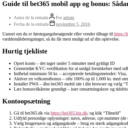
Guide til bet365 mobil app og bonus: Såd
Autor de la entrada
Por
admin
Fecha de la entrada
noviembre 5, 2016
Uanset om du er førstegangsbesøgende eller vender tilbage til
https://
væddemålsberegninger, så du får mest muligt ud af din oplevelse.
Hurtig tjekliste
Opret konto – det tager under 5 minutter med gyldigt ID
Gennemfør KYC-verifikation for at undgå forsinkelser med udb
Indbetal minimum 50 kr. – accepterede betalingsmetoder: Visa, M
Aktiver en velkomstbonus – ofte 100% op til 1.000 kr. med o
Installer PWA – åbn bet365 mobil site i din browser og vælg “
Læs bonusvilkårene grundigt – især omsætningskrav og tidsfris
Kontoopsætning
Gå til bet365.dk via
https://bet365.biz.dk/
og klik “Tilmeld”
Udfyld personlige oplysninger: navn, adresse, cpr-nummer (de si
Vælg brugernavn og adgangskode – brug en stærk adgangskode 