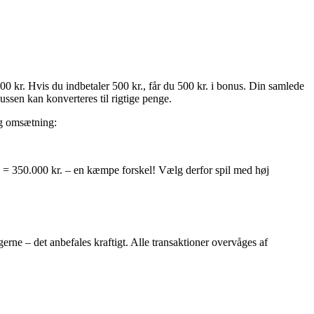
0 kr. Hvis du indbetaler 500 kr., får du 500 kr. i bonus. Din samlede
ussen kan konverteres til rigtige penge.
ig omsætning:
0 = 350.000 kr. – en kæmpe forskel! Vælg derfor spil med høj
gerne – det anbefales kraftigt. Alle transaktioner overvåges af