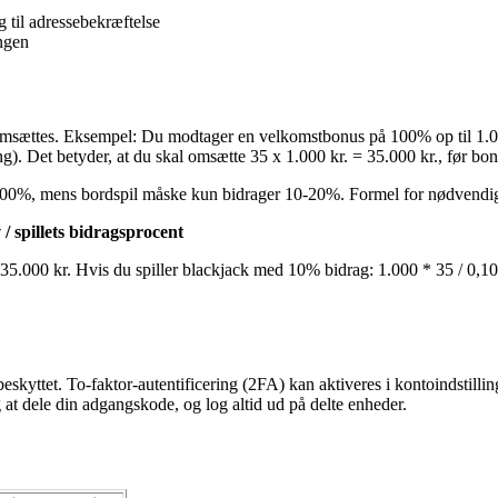
g til adressebekræftelse
ingen
r omsættes. Eksempel: Du modtager en velkomstbonus på 100% op til 1.00
). Det betyder, at du skal omsætte 35 x 1.000 kr. = 35.000 kr., før bon
te 100%, mens bordspil måske kun bidrager 10-20%. Formel for nødvend
 spillets bidragsprocent
 35.000 kr. Hvis du spiller blackjack med 10% bidrag: 1.000 * 35 / 0,1
eskyttet. To-faktor-autentificering (2FA) kan aktiveres i kontoindstillin
 at dele din adgangskode, og log altid ud på delte enheder.