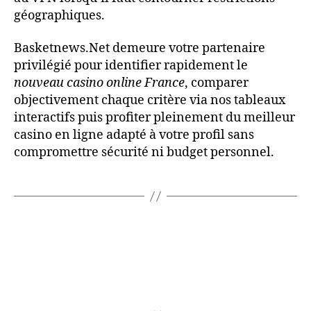
géographiques.
Basketnews.Net demeure votre partenaire
privilégié pour identifier rapidement le
nouveau casino online France
, comparer
objectivement chaque critère via nos tableaux
interactifs puis profiter pleinement du meilleur
casino en ligne adapté à votre profil sans
compromettre sécurité ni budget personnel.
←
William Hill free spins piedāvājumi un kā tos
izmantot maksimāli efektīvi
→
Quand la musique booste les free‑spins :
gestion du risque et immersion sur les
plateformes de casino en ligne