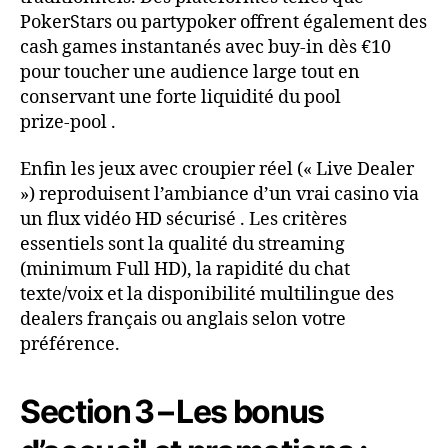
PokerStars ou partypoker offrent également des
cash games instantanés avec buy‑in dès €10
pour toucher une audience large tout en
conservant une forte liquidité du pool
prize‑pool .
Enfin les jeux avec croupier réel (« Live Dealer
») reproduisent l’ambiance d’un vrai casino via
un flux vidéo HD sécurisé . Les critères
essentiels sont la qualité du streaming
(minimum Full HD), la rapidité du chat
texte/voix et la disponibilité multilingue des
dealers français ou anglais selon votre
préférence.
Section 3 – Les bonus