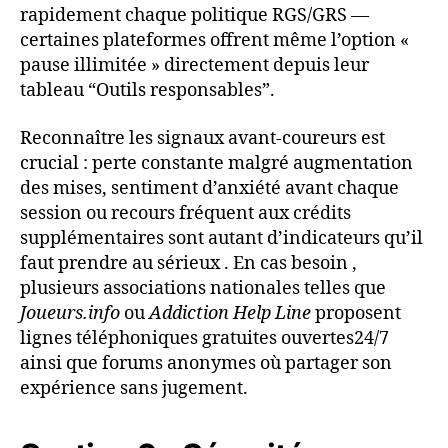
rapidement chaque politique RGS/GRS —
certaines plateformes offrent même l’option «
pause illimitée » directement depuis leur
tableau “Outils responsables”.
Reconnaître les signaux avant-coureurs est
crucial : perte constante malgré augmentation
des mises, sentiment d’anxiété avant chaque
session ou recours fréquent aux crédits
supplémentaires sont autant d’indicateurs qu’il
faut prendre au sérieux . En cas besoin ,
plusieurs associations nationales telles que
Joueurs.info
ou
Addiction Help Line
proposent
lignes téléphoniques gratuites ouvertes24/7
ainsi que forums anonymes où partager son
expérience sans jugement.