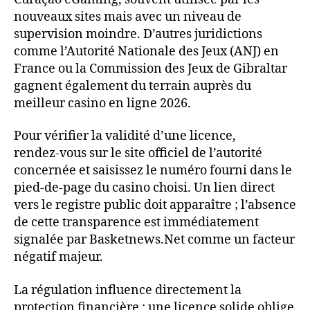
nouveaux sites mais avec un niveau de
supervision moindre. D’autres juridictions
comme l’Autorité Nationale des Jeux (ANJ) en
France ou la Commission des Jeux de Gibraltar
gagnent également du terrain auprès du
meilleur casino en ligne 2026.
Pour vérifier la validité d’une licence,
rendez‑vous sur le site officiel de l’autorité
concernée et saisissez le numéro fourni dans le
pied‑de‑page du casino choisi. Un lien direct
vers le registre public doit apparaître ; l’absence
de cette transparence est immédiatement
signalée par Basketnews.Net comme un facteur
négatif majeur.
La régulation influence directement la
protection financière : une licence solide oblige