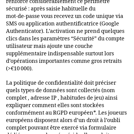
renforce considérablement ce périmètre
sécurisé : après saisie habituelle du
mot‑de‑passe vous recevez un code unique via
SMS ou application authentificatrice (Google
Authenticator). L’activation ne prend quelques
clics dans les paramètres “Sécurité” du compte
utilisateur mais ajoute une couche
supplémentaire indispensable surtout lors
d’opérations importantes comme gros retraits
(>€10 000).
La politique de confidentialité doit préciser
quels types de données sont collectés (nom
complet , adresse IP , habitudes de jeu) ainsi
expliquer comment elles sont stockées
conformément au RGPD européen*. Les joueurs
européens disposent alors d’un droit à l’oubli
complet pouvant être exercé via formulaire