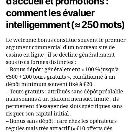
d’accueil et promotions :
comment les évaluer
intelligemment (≈ 250 mots)
Le welcome bonus constitue souvent le premier
argument commercial d’un nouveau site de
casino en ligne ; il se décline généralement
sous trois formes distinctes :
– Bonus dépôt : généralement « 100 % jusqu’à
€500 + 200 tours gratuits », conditionné à un
dépôt minimum souvent fixé à €20 .
– Tours gratuits : attribués sans dépôt préalable
mais soumis à un plafond mensuel limité ; ils
permettent d’essayer des slots spécifiques sans
risquer son capital initial .
– Bonus sans dépôt : rare chez les opérateurs
régulés mais très attractif (« €10 offerts dès