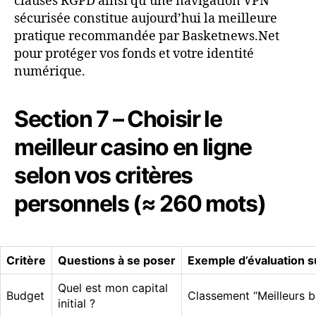
clauses RGPD ainsi qu’une navigation VPN
sécurisée constitue aujourd’hui la meilleure
pratique recommandée par Basketnews.Net
pour protéger vos fonds et votre identité
numérique.
Section 7 – Choisir le
meilleur casino en ligne
selon vos critères
personnels (≈ 260 mots)
Critère
Questions à se poser
Exemple d’évaluation 
Quel est mon capital
Budget
Classement “Meilleurs 
initial ?