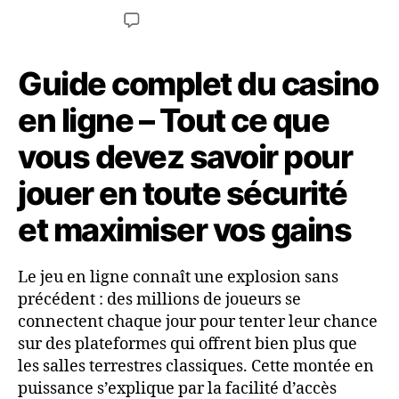
No hay comentarios
Guide complet du casino
en ligne – Tout ce que
vous devez savoir pour
jouer en toute sécurité
et maximiser vos gains
Le jeu en ligne connaît une explosion sans
précédent : des millions de joueurs se
connectent chaque jour pour tenter leur chance
sur des plateformes qui offrent bien plus que
les salles terrestres classiques. Cette montée en
puissance s’explique par la facilité d’accès