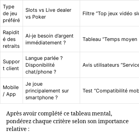
Type
Slots vs Live dealer
de jeu
Filtre “Top jeux vidéo slo
vs Poker
préféré
Rapidit
Ai‑je besoin d’argent
é des
Tableau “Temps moyen re
immédiatement ?
retraits
Langue parlée ?
Suppor
Disponibilité
Avis utilisateurs “Service
t client
chat/phone ?
Je joue
Mobile
principalement sur
Test “Compatibilité mobi
/ App
smartphone ?
Après avoir complété ce tableau mental,
pondérez chaque critère selon son importance
relative :