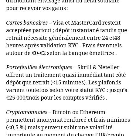
du montant envisagé ainsi du délai souhaité
pour recevoir vos gains :
Cartes bancaires
– Visa et MasterCard restent
acceptées partout ; dépôt instantané tandis que
retrait nécessite généralement entre 24 et48
heures après validation KYC . Frais éventuels
autour de €0‑€2 selon la banque émettrice .
Portefeuilles électroniques
– Skrill & Neteller
offrent un traitement quasi immédiat tant côté
dépôt que retrait (<15 minutes). Les plafonds
varient toutefois selon votre statut KYC : jusqu’à
€25 000/mois pour les comptes vérifiés .
Cryptomonnaies
– Bitcoin ou Ethereum
permettent anonymat renforcé et frais minimes
(<0,5 %) mais peuvent subir une volatilité
importante au moment du change EUR/crypto .