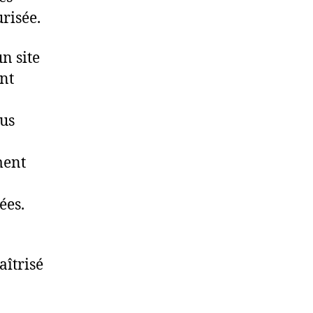
risée.
n site
ont
ous
ment
ées.
aîtrisé