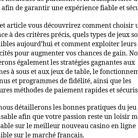
 afin de garantir une expérience fiable et sécu
et article vous découvrirez comment choisir u
ce à des critères précis, quels types de jeux s
ibles aujourd’hui et comment exploiter leurs
icités pour augmenter vos chances de gain. N
rons également les stratégies gagnantes aux
es à sous et aux jeux de table, le fonctionne
nus et programmes de fidélité, ainsi que les
ures méthodes de paiement rapides et sécuris
nous détaillerons les bonnes pratiques du jeu
sable afin que votre passion reste un loisir m
éable sur le meilleur nouveau casino en ligne
ible sur le marché français.