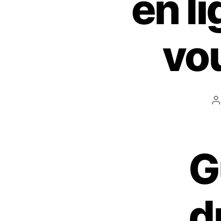
en l
vo
G
d