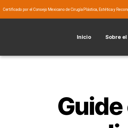
Certificado por el Consejo Mexicano de Cirugía Plástica, Estética y Recons
Inicio
Sobre e
Guide 