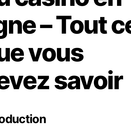
igne – Tout c
ue vous
evez savoir
roduction