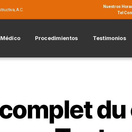
Nuestros Horar
tructiva, A.C.
Tel Con
l Médico
Procedimientos
Testimonios
UNCATEGORIZED
complet du