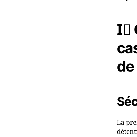
I️⃣
cas
de
Séc
La pre
détent