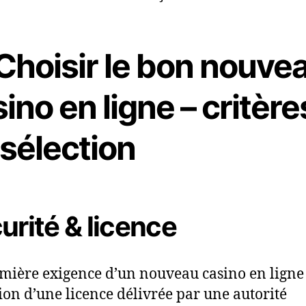
 Choisir le bon nouve
ino en ligne – critère
 sélection
urité & licence
mière exigence d’un nouveau casino en ligne 
ion d’une licence délivrée par une autorité