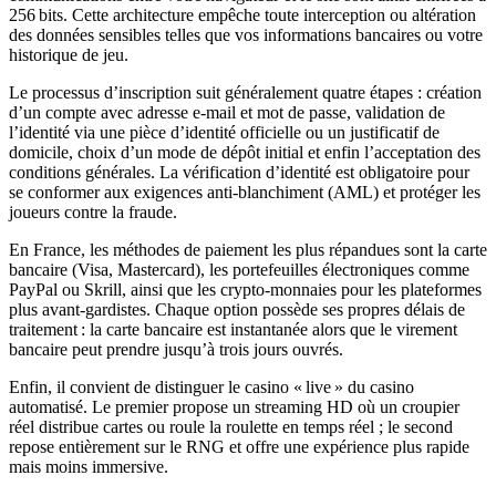
256 bits. Cette architecture empêche toute interception ou altération
des données sensibles telles que vos informations bancaires ou votre
historique de jeu.
Le processus d’inscription suit généralement quatre étapes : création
d’un compte avec adresse e‑mail et mot de passe, validation de
l’identité via une pièce d’identité officielle ou un justificatif de
domicile, choix d’un mode de dépôt initial et enfin l’acceptation des
conditions générales. La vérification d’identité est obligatoire pour
se conformer aux exigences anti‑blanchiment (AML) et protéger les
joueurs contre la fraude.
En France, les méthodes de paiement les plus répandues sont la carte
bancaire (Visa, Mastercard), les portefeuilles électroniques comme
PayPal ou Skrill, ainsi que les crypto‑monnaies pour les plateformes
plus avant‑gardistes. Chaque option possède ses propres délais de
traitement : la carte bancaire est instantanée alors que le virement
bancaire peut prendre jusqu’à trois jours ouvrés.
Enfin, il convient de distinguer le casino « live » du casino
automatisé. Le premier propose un streaming HD où un croupier
réel distribue cartes ou roule la roulette en temps réel ; le second
repose entièrement sur le RNG et offre une expérience plus rapide
mais moins immersive.