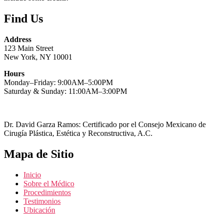
Find Us
Address
123 Main Street
New York, NY 10001
Hours
Monday–Friday: 9:00AM–5:00PM
Saturday & Sunday: 11:00AM–3:00PM
Dr. David Garza Ramos: Certificado por el Consejo Mexicano de
Cirugía Plástica, Estética y Reconstructiva, A.C.
Mapa de Sitio
Inicio
Sobre el Médico
Procedimientos
Testimonios
Ubicación