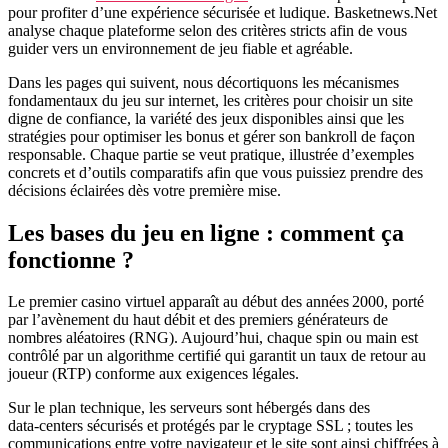
pour profiter d’une expérience sécurisée et ludique. Basketnews.Net
analyse chaque plateforme selon des critères stricts afin de vous
guider vers un environnement de jeu fiable et agréable.
Dans les pages qui suivent, nous décortiquons les mécanismes
fondamentaux du jeu sur internet, les critères pour choisir un site
digne de confiance, la variété des jeux disponibles ainsi que les
stratégies pour optimiser les bonus et gérer son bankroll de façon
responsable. Chaque partie se veut pratique, illustrée d’exemples
concrets et d’outils comparatifs afin que vous puissiez prendre des
décisions éclairées dès votre première mise.
Les bases du jeu en ligne : comment ça
fonctionne ?
Le premier casino virtuel apparaît au début des années 2000, porté
par l’avènement du haut débit et des premiers générateurs de
nombres aléatoires (RNG). Aujourd’hui, chaque spin ou main est
contrôlé par un algorithme certifié qui garantit un taux de retour au
joueur (RTP) conforme aux exigences légales.
Sur le plan technique, les serveurs sont hébergés dans des
data‑centers sécurisés et protégés par le cryptage SSL ; toutes les
communications entre votre navigateur et le site sont ainsi chiffrées à