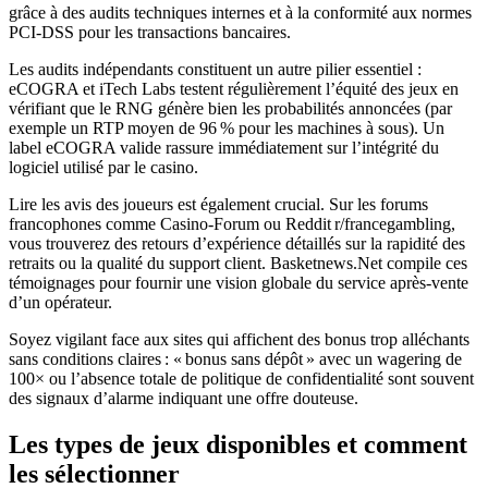
grâce à des audits techniques internes et à la conformité aux normes
PCI‑DSS pour les transactions bancaires.
Les audits indépendants constituent un autre pilier essentiel :
eCOGRA et iTech Labs testent régulièrement l’équité des jeux en
vérifiant que le RNG génère bien les probabilités annoncées (par
exemple un RTP moyen de 96 % pour les machines à sous). Un
label eCOGRA valide rassure immédiatement sur l’intégrité du
logiciel utilisé par le casino.
Lire les avis des joueurs est également crucial. Sur les forums
francophones comme Casino‑Forum ou Reddit r/francegambling,
vous trouverez des retours d’expérience détaillés sur la rapidité des
retraits ou la qualité du support client. Basketnews.Net compile ces
témoignages pour fournir une vision globale du service après‑vente
d’un opérateur.
Soyez vigilant face aux sites qui affichent des bonus trop alléchants
sans conditions claires : « bonus sans dépôt » avec un wagering de
100× ou l’absence totale de politique de confidentialité sont souvent
des signaux d’alarme indiquant une offre douteuse.
Les types de jeux disponibles et comment
les sélectionner