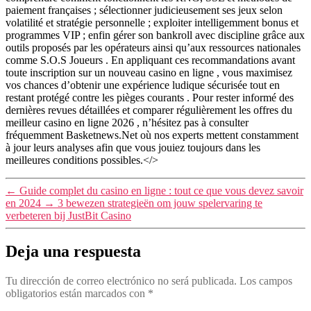
paiement françaises ; sélectionner judicieusement ses jeux selon
volatilité et stratégie personnelle ; exploiter intelligemment bonus et
programmes VIP ; enfin gérer son bankroll avec discipline grâce aux
outils proposés par les opérateurs ainsi qu’aux ressources nationales
comme S.O.S Joueurs . En appliquant ces recommandations avant
toute inscription sur un nouveau casino en ligne , vous maximisez
vos chances d’obtenir une expérience ludique sécurisée tout en
restant protégé contre les pièges courants . Pour rester informé des
dernières revues détaillées et comparer régulièrement les offres du
meilleur casino en ligne 2026 , n’hésitez pas à consulter
fréquemment Basketnews.Net où nos experts mettent constamment
à jour leurs analyses afin que vous jouiez toujours dans les
meilleures conditions possibles.</>
←
Guide complet du casino en ligne : tout ce que vous devez savoir
en 2024
→
3 bewezen strategieën om jouw spelervaring te
verbeteren bij JustBit Casino
Deja una respuesta
Tu dirección de correo electrónico no será publicada.
Los campos
obligatorios están marcados con
*