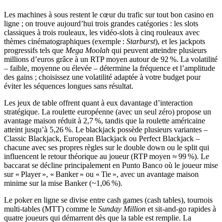
Les machines à sous restent le cœur du trafic sur tout bon casino en
ligne ; on trouve aujourd’hui trois grandes catégories : les slots
classiques à trois rouleaux, les vidéo‑slots à cinq rouleaux avec
thèmes cinématographiques (exemple :
Starburst
), et les jackpots
progressifs tels que
Mega Moolah
qui peuvent atteindre plusieurs
millions d’euros grâce à un RTP moyen autour de 92 %. La volatilité
– faible, moyenne ou élevée – détermine la fréquence et l’amplitude
des gains ; choisissez une volatilité adaptée à votre budget pour
éviter les séquences longues sans résultat.
Les jeux de table offrent quant à eux davantage d’interaction
stratégique. La roulette européenne (avec un seul zéro) propose un
avantage maison réduit à 2,7 %, tandis que la roulette américaine
atteint jusqu’à 5,26 %. Le blackjack possède plusieurs variantes –
Classic Blackjack, European Blackjack ou Perfect Blackjack –
chacune avec ses propres règles sur le double down ou le split qui
influencent le retour théorique au joueur (RTP moyen ≈ 99 %). Le
baccarat se décline principalement en Punto Banco où le joueur mise
sur « Player », « Banker » ou « Tie », avec un avantage maison
minime sur la mise Banker (~1,06 %).
Le poker en ligne se divise entre cash games (cash tables), tournois
multi‑tables (MTT) comme le
Sunday Million
et sit‑and‑go rapides à
quatre joueurs qui démarrent dès que la table est remplie. La