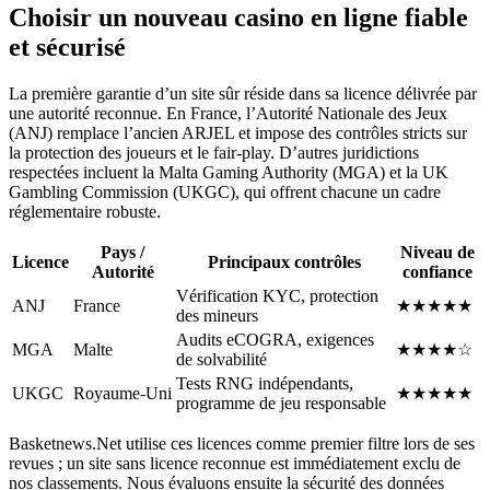
Choisir un nouveau casino en ligne fiable
et sécurisé
La première garantie d’un site sûr réside dans sa licence délivrée par
une autorité reconnue. En France, l’Autorité Nationale des Jeux
(ANJ) remplace l’ancien ARJEL et impose des contrôles stricts sur
la protection des joueurs et le fair‑play. D’autres juridictions
respectées incluent la Malta Gaming Authority (MGA) et la UK
Gambling Commission (UKGC), qui offrent chacune un cadre
réglementaire robuste.
Pays /
Niveau de
Licence
Principaux contrôles
Autorité
confiance
Vérification KYC, protection
ANJ
France
★★★★★
des mineurs
Audits eCOGRA, exigences
MGA
Malte
★★★★☆
de solvabilité
Tests RNG indépendants,
UKGC
Royaume‑Uni
★★★★★
programme de jeu responsable
Basketnews.Net utilise ces licences comme premier filtre lors de ses
revues ; un site sans licence reconnue est immédiatement exclu de
nos classements. Nous évaluons ensuite la sécurité des données