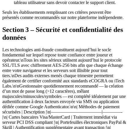
tableau utilisateur sans devoir contacter le support client.
Seuls les établissements remplissant ces critères peuvent être
présentés comme recommandés sur notre plateforme indépendente.
Section 3 – Sécurité et confidentialité des
données
Les technologies anti‑fraude constituent aujourd’hui le socle
fondamental sur lequel repose toute confiance entre joueur et
opérateur.\nTous les sites sérieux utilisent aujourd’hui le protocole
SSL/TLS avec chiffrement AES‑256 bits afin que chaque échange
entre votre navigateur et les serveurs soit illisible pour tout
tiers.\nDes audits externes menés chaque trimestre permettent
également de certifier conformité aux standards eCOGRA ou iTech
Labs.\n\nGestionnaire quotidiennement recommandé — la création
d’un mot de passe long (>12 caractères), mêlant
majuscules/minuscules/symboles — est complété idéalement par une
authentification à deux facteurs envoyée via SMS ou application
dédiée comme Google Authenticator.\n\n| Méthodes de paiement
sécurisées | Description |\n|———————————|————-
|\n| Cartes bancaires Visa/MasterCard | Traitement immédiat via
serveur PCI DSS compliant |\n| Portefeuilles électroniques PayPal &
Skrill | Authentification supplémentaire avant transaction |\n|