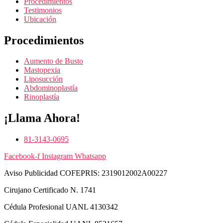
Procedimientos
Testimonios
Ubicación
Procedimientos
Aumento de Busto
Mastopexia
Liposucción
Abdominoplastía
Rinoplastía
¡Llama Ahora!
81-3143-0695
Facebook-f
Instagram
Whatsapp
Aviso Publicidad COFEPRIS: 2319012002A00227
Cirujano Certificado N. 1741
Cédula Profesional UANL ‪4130342‬