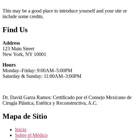
This may be a good place to introduce yourself and your site or
include some credits.
Find Us
Address
123 Main Street
New York, NY 10001
Hours
Monday–Friday: 9:00AM–5:00PM
Saturday & Sunday: 11:00AM–3:00PM
Dr. David Garza Ramos: Certificado por el Consejo Mexicano de
Cirugía Plástica, Estética y Reconstructiva, A.C.
Mapa de Sitio
Inicio
Sobre el Médico