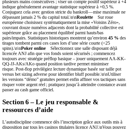
plusieurs mains consécutives ; viser un compte positif supérieur à +4
indique généralement avantage statistique supérieur à +0,5 %.
Conjuguez cela avec gestion stricte du bankroll — mise maximale ne
dépassant jamais 2 % du capital total.\n\n
Roulette
Sur roue
européenne choisissez systématiquement la mise «​Voisins Zéro​»,
couvrant douze numéros adjacents dont la probabilité collective est
supérieure grâce au placement équilibré parmi hauts/bas
pairs/impairs. Statistiques historiques montrent qu’environ
45 %
des
tirages tombent parmi ces cases lors d’une série courte (<25
spins).\n\n
Poker online
Sélectionnez une salle disposant déjà
licencée ANJ afin que vos fonds soient sécurisés ; commencez
toujours avec stratégie préflop basique ­– jouer uniquement AA‐KK‐
QQ‐JJ‐AKs/AKo quand position tardive permet minimiser
risque. Post‑flop privilégiez lecture dynamique basée sur taille pot
versus bet sizing adverse pour identifier bluff possible.\n\nUtiliser
les versions “démo” gratuites permet enfin affiner vos tactiques sans
risquer votre argent réel ; pratiquez jusqu’à atteindre constance avant
passer au cash game officiel.
Section 6 – Le jeu responsable &
ressources d’aide
L’autodiscipline commence dès l’inscription grâce aux outils mis à
disposition par tous les casinos titulaires licence ANJ.\nVous pouvez