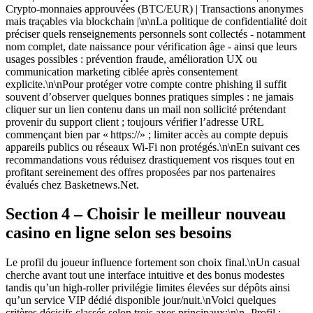
Crypto‑monnaies approuvées (BTC/EUR) | Transactions anonymes
mais traçables via blockchain |\n\nLa politique de confidentialité doit
préciser quels renseignements personnels sont collectés ‑ notamment
nom complet, date naissance pour vérification âge ‑ ainsi que leurs
usages possibles : prévention fraude, amélioration UX ou
communication marketing ciblée après consentement
explicite.\n\nPour protéger votre compte contre phishing il suffit
souvent d’observer quelques bonnes pratiques simples : ne jamais
cliquer sur un lien contenu dans un mail non sollicité prétendant
provenir du support client ; toujours vérifier l’adresse URL
commençant bien par « https://» ; limiter accès au compte depuis
appareils publics ou réseaux Wi‑Fi non protégés.\n\nEn suivant ces
recommandations vous réduisez drastiquement vos risques tout en
profitant sereinement des offres proposées par nos partenaires
évalués chez Basketnews.Net.
Section 4 – Choisir le meilleur nouveau
casino en ligne selon ses besoins
Le profil du joueur influence fortement son choix final.\nUn casual
cherche avant tout une interface intuitive et des bonus modestes
tandis qu’un high‑roller privilégie limites élevées sur dépôts ainsi
qu’un service VIP dédié disponible jour/nuit.\nVoici quelques
critères décisifs classés selon trois axes principaux:\n\n- Profil :