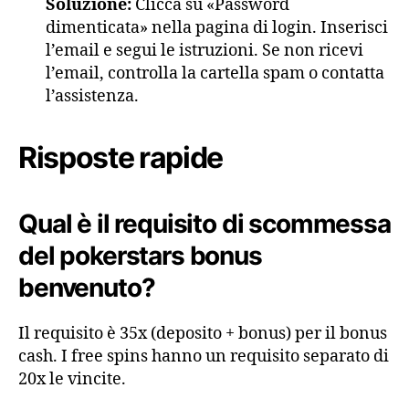
Soluzione:
Clicca su «Password
dimenticata» nella pagina di login. Inserisci
l’email e segui le istruzioni. Se non ricevi
l’email, controlla la cartella spam o contatta
l’assistenza.
Risposte rapide
Qual è il requisito di scommessa
del pokerstars bonus
benvenuto?
Il requisito è 35x (deposito + bonus) per il bonus
cash. I free spins hanno un requisito separato di
20x le vincite.