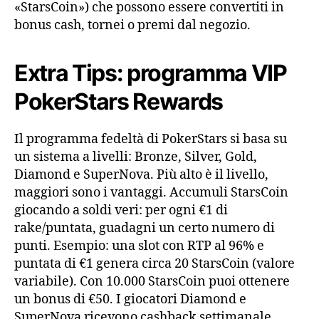
«StarsCoin») che possono essere convertiti in
bonus cash, tornei o premi dal negozio.
Extra Tips: programma VIP
PokerStars Rewards
Il programma fedeltà di PokerStars si basa su
un sistema a livelli: Bronze, Silver, Gold,
Diamond e SuperNova. Più alto è il livello,
maggiori sono i vantaggi. Accumuli StarsCoin
giocando a soldi veri: per ogni €1 di
rake/puntata, guadagni un certo numero di
punti. Esempio: una slot con RTP al 96% e
puntata di €1 genera circa 20 StarsCoin (valore
variabile). Con 10.000 StarsCoin puoi ottenere
un bonus di €50. I giocatori Diamond e
SuperNova ricevono cashback settimanale,