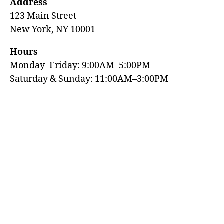
Address
123 Main Street
New York, NY 10001
Hours
Monday–Friday: 9:00AM–5:00PM
Saturday & Sunday: 11:00AM–3:00PM
Dr. David Garza Ramos: Certificado por el
Consejo Mexicano de Cirugía Plástica, Estética y
Reconstructiva, A.C.