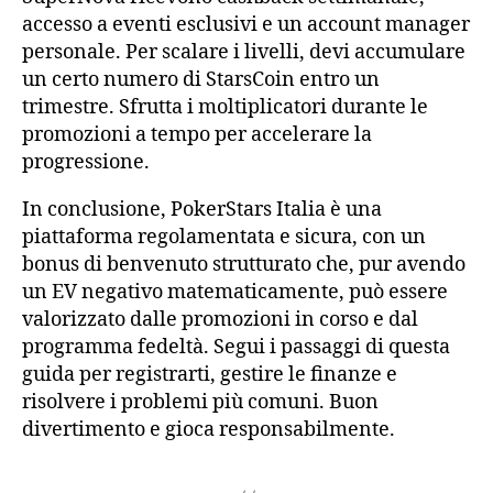
accesso a eventi esclusivi e un account manager
personale. Per scalare i livelli, devi accumulare
un certo numero di StarsCoin entro un
trimestre. Sfrutta i moltiplicatori durante le
promozioni a tempo per accelerare la
progressione.
In conclusione, PokerStars Italia è una
piattaforma regolamentata e sicura, con un
bonus di benvenuto strutturato che, pur avendo
un EV negativo matematicamente, può essere
valorizzato dalle promozioni in corso e dal
programma fedeltà. Segui i passaggi di questa
guida per registrarti, gestire le finanze e
risolvere i problemi più comuni. Buon
divertimento e gioca responsabilmente.