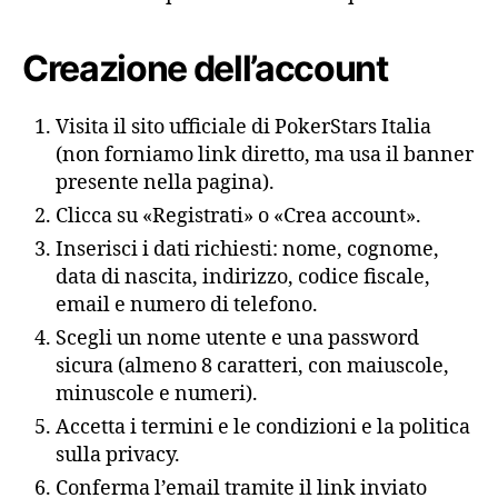
Creazione dell’account
Visita il sito ufficiale di PokerStars Italia
(non forniamo link diretto, ma usa il banner
presente nella pagina).
Clicca su «Registrati» o «Crea account».
Inserisci i dati richiesti: nome, cognome,
data di nascita, indirizzo, codice fiscale,
email e numero di telefono.
Scegli un nome utente e una password
sicura (almeno 8 caratteri, con maiuscole,
minuscole e numeri).
Accetta i termini e le condizioni e la politica
sulla privacy.
Conferma l’email tramite il link inviato