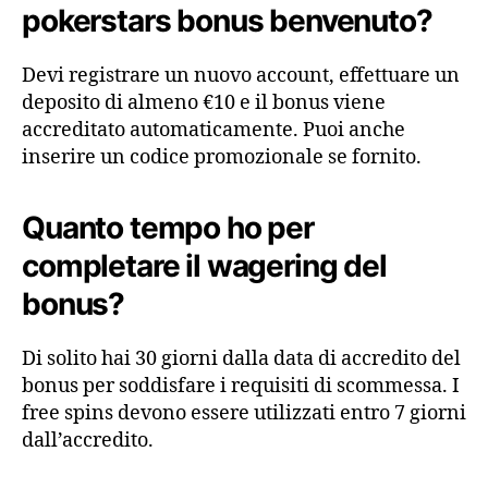
pokerstars bonus benvenuto?
Devi registrare un nuovo account, effettuare un
deposito di almeno €10 e il bonus viene
accreditato automaticamente. Puoi anche
inserire un codice promozionale se fornito.
Quanto tempo ho per
completare il wagering del
bonus?
Di solito hai 30 giorni dalla data di accredito del
bonus per soddisfare i requisiti di scommessa. I
free spins devono essere utilizzati entro 7 giorni
dall’accredito.