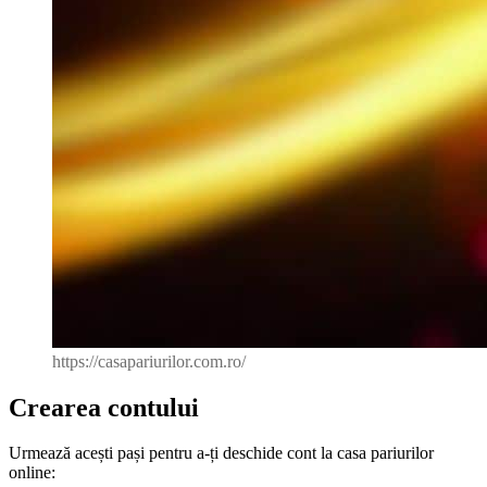
https://casapariurilor.com.ro/
Crearea contului
Urmează acești pași pentru a-ți deschide cont la casa pariurilor
online: