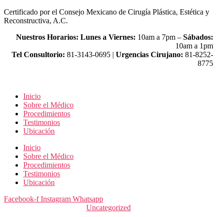
Saltar
Certificado por el Consejo Mexicano de Cirugía Plástica, Estética y
al
Reconstructiva, A.C.
contenido
Nuestros Horarios:
Lunes a Viernes:
10am a 7pm –
Sábados:
10am a 1pm
Tel Consultorio:
81-3143-0695 |
Urgencias Cirujano:
81-8252-
8775
Inicio
Sobre el Médico
Procedimientos
Testimonios
Ubicación
Inicio
Sobre el Médico
Procedimientos
Testimonios
Ubicación
Facebook-f
Instagram
Whatsapp
Categorías
Uncategorized