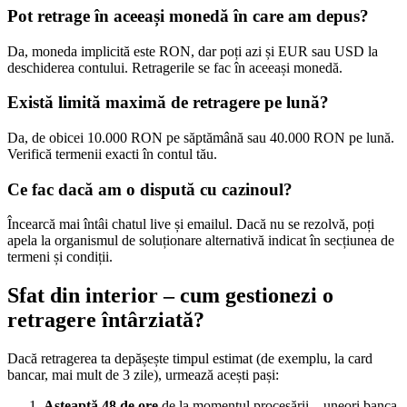
Pot retrage în aceeași monedă în care am depus?
Da, moneda implicită este RON, dar poți azi și EUR sau USD la
deschiderea contului. Retragerile se fac în aceeași monedă.
Există limită maximă de retragere pe lună?
Da, de obicei 10.000 RON pe săptămână sau 40.000 RON pe lună.
Verifică termenii exacti în contul tău.
Ce fac dacă am o dispută cu cazinoul?
Încearcă mai întâi chatul live și emailul. Dacă nu se rezolvă, poți
apela la organismul de soluționare alternativă indicat în secțiunea de
termeni și condiții.
Sfat din interior – cum gestionezi o
retragere întârziată?
Dacă retragerea ta depășește timpul estimat (de exemplu, la card
bancar, mai mult de 3 zile), urmează acești pași:
Așteaptă 48 de ore
de la momentul procesării – uneori banca