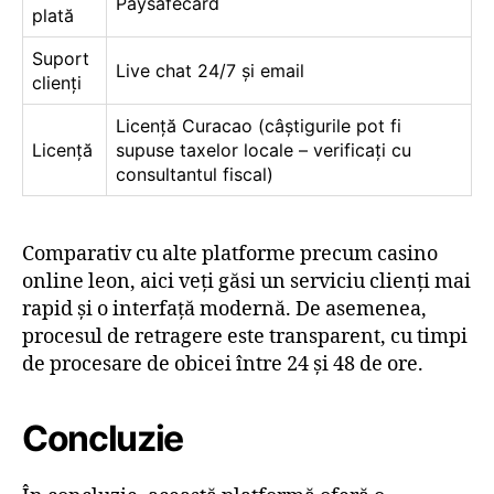
Paysafecard
plată
Suport
Live chat 24/7 și email
clienți
Licență Curacao (câștigurile pot fi
Licență
supuse taxelor locale – verificați cu
consultantul fiscal)
Comparativ cu alte platforme precum casino
online leon, aici veți găsi un serviciu clienți mai
rapid și o interfață modernă. De asemenea,
procesul de retragere este transparent, cu timpi
de procesare de obicei între 24 și 48 de ore.
Concluzie