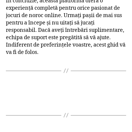
În concluzie, această platformă oferă o
experiență completă pentru orice pasionat de
jocuri de noroc online. Urmați pașii de mai sus
pentru a începe și nu uitați să jucați
responsabil. Dacă aveți întrebări suplimentare,
echipa de suport este pregătită să vă ajute.
Indiferent de preferințele voastre, acest ghid vă
va fi de folos.
←
EnergyCasino regisztráció és belépés –
Gyakorlati útmutató
→
Jackpot City Guide: How to Register, Play
Slots, and Withdraw