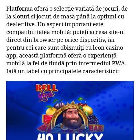
Platforma oferă o selecție variată de jocuri, de
la sloturi și jocuri de masă până la opțiuni cu
dealer live. Un aspect important este
compatibilitatea mobilă: puteți accesa site-ul
direct din browser pe orice dispozitiv, iar
pentru cei care sunt obișnuiți cu leon casino
app, această platformă oferă o experiență
mobilă la fel de fluidă prin intermediul PWA.
Iată un tabel cu principalele caracteristici: