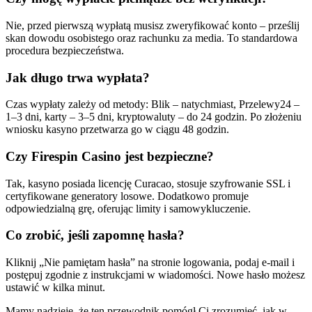
Nie, przed pierwszą wypłatą musisz zweryfikować konto – prześlij
skan dowodu osobistego oraz rachunku za media. To standardowa
procedura bezpieczeństwa.
Jak długo trwa wypłata?
Czas wypłaty zależy od metody: Blik – natychmiast, Przelewy24 –
1–3 dni, karty – 3–5 dni, kryptowaluty – do 24 godzin. Po złożeniu
wniosku kasyno przetwarza go w ciągu 48 godzin.
Czy Firespin Casino jest bezpieczne?
Tak, kasyno posiada licencję Curacao, stosuje szyfrowanie SSL i
certyfikowane generatory losowe. Dodatkowo promuje
odpowiedzialną grę, oferując limity i samowykluczenie.
Co zrobić, jeśli zapomnę hasła?
Kliknij „Nie pamiętam hasła” na stronie logowania, podaj e-mail i
postępuj zgodnie z instrukcjami w wiadomości. Nowe hasło możesz
ustawić w kilka minut.
Mamy nadzieję, że ten przewodnik pomógł Ci zrozumieć, jak w