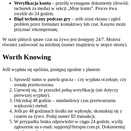
Weryfikacja konta
– prześlij wymagane dokumenty (dowód,
rachunek za media) w sekcji „Moje konto”. Proces trwa
zwykle do 24 godzin.
Błąd techniczny podczas gry
– zrób zrzut ekranu i zgłoś
problem przez formularz kontaktowy lub czat. Kasyno może
przyznać rekompensatę.
W razie pilnych spraw czat na żywo jest dostępny 24/7. Możesz
również zadzwonić na infolinię (numer znajdziesz w stopce strony).
Worth Knowing
Jeśli wypłata się opóźnia, postępuj zgodnie z planem:
Sprawdź status w panelu gracza – czy wypłata oczekuje, czy
została przetworzona.
Upewnij się, że przeszłeś pełną weryfikację (nie dotyczy
pierwszej wypłaty).
Odczekaj 48 godzin – standardowy czas przetwarzania
większości metod.
Jeśli po 48 godzinach środki nie wpłynęły, skontaktuj się z
czatem na żywo. Podaj numer ID transakcji.
W przypadku braku odpowiedzi w ciągu 24 godzin, wyślij
zgłoszenie na e-mail: support@firespin.com.pl. Dokumentuj