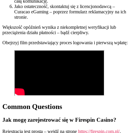
całą komunikację.
Jako ostateczność, skontaktuj się z licencjonodawcą –
Curacao eGaming – poprzez formularz reklamacyjny na ich
stronie.
Większość opóźnień wynika z niekompletnej weryfikacji lub
przeciążenia działu płatności – bądź cierpliwy.
Obejrzyj film przedstawiający proces logowania i pierwszą wpłatę:
Common Questions
Jak mogę zarejestrować się w Firespin Casino?
Rejestracja jest prosta – wejdź na stronę
https://firespin.com.pl/
,