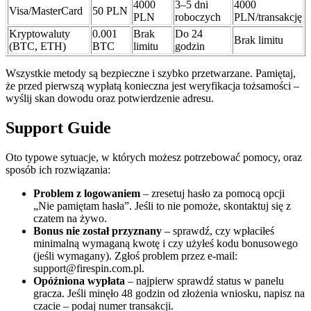
4000
3–5 dni
4000
Visa/MasterCard
50 PLN
PLN
roboczych
PLN/transakcję
Kryptowaluty
0.001
Brak
Do 24
Brak limitu
(BTC, ETH)
BTC
limitu
godzin
Wszystkie metody są bezpieczne i szybko przetwarzane. Pamiętaj,
że przed pierwszą wypłatą konieczna jest weryfikacja tożsamości –
wyślij skan dowodu oraz potwierdzenie adresu.
Support Guide
Oto typowe sytuacje, w których możesz potrzebować pomocy, oraz
sposób ich rozwiązania:
Problem z logowaniem
– zresetuj hasło za pomocą opcji
„Nie pamiętam hasła”. Jeśli to nie pomoże, skontaktuj się z
czatem na żywo.
Bonus nie został przyznany
– sprawdź, czy wpłaciłeś
minimalną wymaganą kwotę i czy użyłeś kodu bonusowego
(jeśli wymagany). Zgłoś problem przez e-mail:
support@firespin.com.pl.
Opóźniona wypłata
– najpierw sprawdź status w panelu
gracza. Jeśli minęło 48 godzin od złożenia wniosku, napisz na
czacie – podaj numer transakcji.