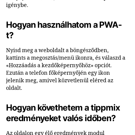
igénybe.
Hogyan használhatom a PWA-
t?
Nyisd meg a weboldalt a böngésződben,
kattints a megosztás/menü ikonra, és válaszd a
«Hozzáadás a kezdőképernyőhöz» opciót.
Ezután a telefon főképernyőjén egy ikon
jelenik meg, amivel közvetlenül eléred az
oldalt.
Hogyan követhetem a tippmix
eredményeket valós időben?
Az oldalon egy élő eredmények modul