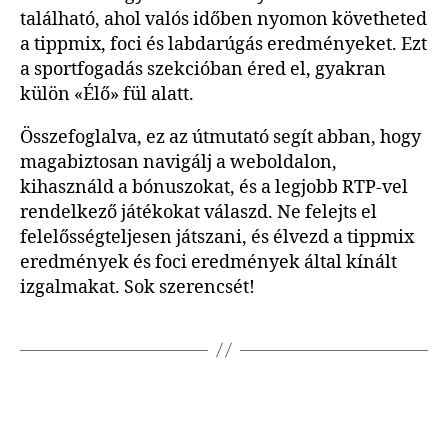
található, ahol valós időben nyomon követheted
a tippmix, foci és labdarúgás eredményeket. Ezt
a sportfogadás szekcióban éred el, gyakran
külön «Élő» fül alatt.
Összefoglalva, ez az útmutató segít abban, hogy
magabiztosan navigálj a weboldalon,
kihasználd a bónuszokat, és a legjobb RTP-vel
rendelkező játékokat válaszd. Ne felejts el
felelősségteljesen játszani, és élvezd a tippmix
eredmények és foci eredmények által kínált
izgalmakat. Sok szerencsét!
←
Starvegas-Casino-Guide: Praktische Tipps für
Bonus und Zahlungen
→
Guía práctica del casino Daznbet: registro,