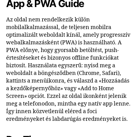
App & PWA Guide
Az oldal nem rendelkezik külön
mobilalkalmazással, de teljesen mobilra
optimalizált weboldalt kínál, amely progresszív
webalkalmazásként (PWA) is használható. A
PWA előnye, hogy gyorsabb betöltést, push-
értesítéseket és bizonyos offline funkciókat
biztosít. Használata egyszerű: nyisd meg a
weboldalt a böngésződben (Chrome, Safari),
kattints a menüikonra, és válaszd a «Hozzáadás
a kezdőképernyőhöz» vagy «Add to Home
Screen» opciót. Ezzel az oldal ikonként jelenik
meg a telefonodon, mintha egy natív app lenne.
Így innen közvetlenül eléred a foci
eredményeket és labdarúgás eredményeket is.