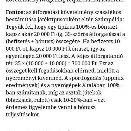
Fontos:
az átforgatási követelmény százalékos
beszámítása játéktípusonként eltér. Számpélda:
Tegyük fel, hogy egy tipikus 100%-os bónuszt
kapsz akár 20 000 Ft-ig, 35-szörös átforgatással a
(befizetés + bónusz) összegére. Ha befizetsz 10
000 Ft-ot, kapsz 10 000 Ft bónuszt, így az
egyenleged 20 000 Ft lesz. A teljes átforgatandó
tét: 35 × (10 000 + 10 000) = 700 000 Ft. Ezt az
összeget kell fogadásokban elérned, mielőtt a
nyereményt kivennéd. A sportfogadás (tippmix
eredmények) és a nyerőgépek általában 100%-
ban számítanak, míg az asztali játékok
(blackjack, rulett) csak 10-20%-ban – ezt
érdemes figyelembe venni a bónusz
teljesítésekor.