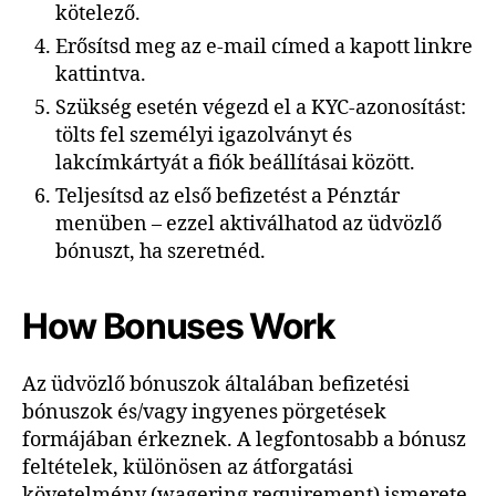
kötelező.
Erősítsd meg az e-mail címed a kapott linkre
kattintva.
Szükség esetén végezd el a KYC-azonosítást:
tölts fel személyi igazolványt és
lakcímkártyát a fiók beállításai között.
Teljesítsd az első befizetést a Pénztár
menüben – ezzel aktiválhatod az üdvözlő
bónuszt, ha szeretnéd.
How Bonuses Work
Az üdvözlő bónuszok általában befizetési
bónuszok és/vagy ingyenes pörgetések
formájában érkeznek. A legfontosabb a bónusz
feltételek, különösen az átforgatási
követelmény (wagering requirement) ismerete.