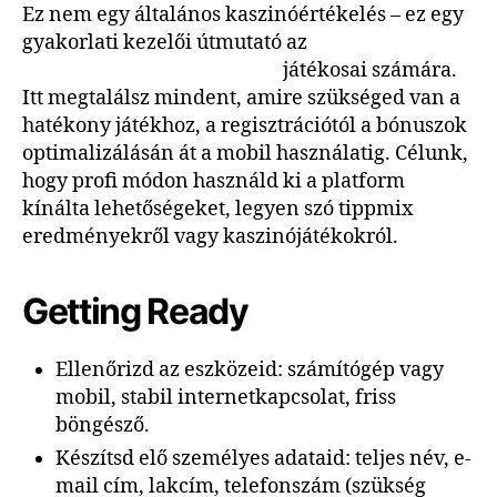
Ez nem egy általános kaszinóértékelés – ez egy
gyakorlati kezelői útmutató az
https://eredmenyek.hu.net/
játékosai számára.
Itt megtalálsz mindent, amire szükséged van a
hatékony játékhoz, a regisztrációtól a bónuszok
optimalizálásán át a mobil használatig. Célunk,
hogy profi módon használd ki a platform
kínálta lehetőségeket, legyen szó tippmix
eredményekről vagy kaszinójátékokról.
Getting Ready
Ellenőrizd az eszközeid: számítógép vagy
mobil, stabil internetkapcsolat, friss
böngésző.
Készítsd elő személyes adataid: teljes név, e-
mail cím, lakcím, telefonszám (szükség