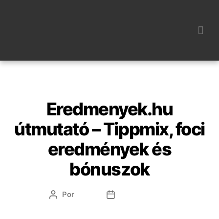
Inicio
Sobre el Médico
Procedimientos
Testimonios
Ubicación
UNCATEGORIZED
Eredmenyek.hu
útmutató – Tippmix, foci
eredmények és
bónuszok
Por
admin
marzo 11, 2015