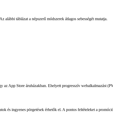
 Az alábbi táblázat a népszerű módszerek átlagos sebességét mutatja.
y az App Store áruházakban. Ehelyett progresszív webalkalmazást (PWA
ok és ingyenes pörgetések érhetők el. A pontos feltételeket a promóciós