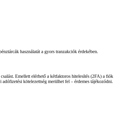
-pénztárcák használatát a gyors tranzakciók érdekében.
lást. Emellett elérhető a kétfaktoros hitelesítés (2FA) a fiók
yi adófizetési kötelezettség merülhet fel – érdemes tájékozódni.