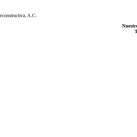
econstructiva, A.C.
Nuestr
T