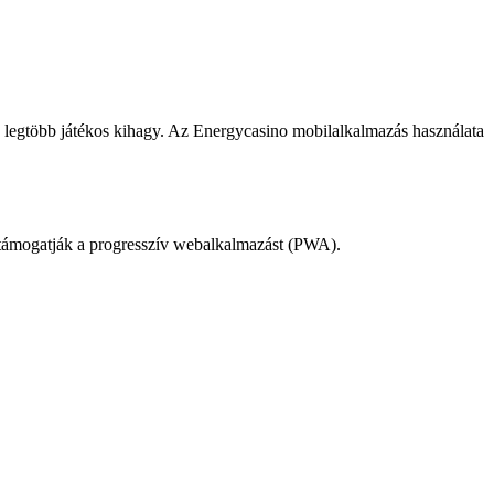
t a legtöbb játékos kihagy. Az Energycasino mobilalkalmazás használata
y támogatják a progresszív webalkalmazást (PWA).