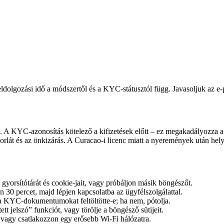
eldolgozási idő a módszertől és a KYC-státusztól függ. Javasoljuk az e
A KYC-azonosítás kötelező a kifizetések előtt – ez megakadályozza a csa
őkorlát és az önkizárás. A Curacao-i licenc miatt a nyeremények után hel
gyorsítótárát és cookie-jait, vagy próbáljon másik böngészőt.
 30 percet, majd lépjen kapcsolatba az ügyfélszolgálattal.
a KYC-dokumentumokat feltöltötte-e; ha nem, pótolja.
ett jelszó” funkciót, vagy törölje a böngésző sütijeit.
vagy csatlakozzon egy erősebb Wi-Fi hálózatra.