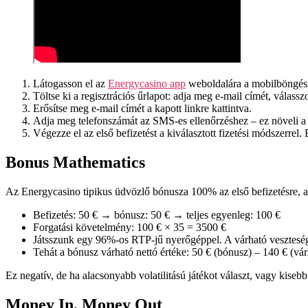
Látogasson el az
Energycasino app
weboldalára a mobilböngész
Töltse ki a regisztrációs űrlapot: adja meg e-mail címét, válass
Erősítse meg e-mail címét a kapott linkre kattintva.
Adja meg telefonszámát az SMS-es ellenőrzéshez – ez növeli a 
Végezze el az első befizetést a kiválasztott fizetési módszerrel.
Bonus Mathematics
Az Energycasino tipikus üdvözlő bónusza 100% az első befizetésre, ak
Befizetés: 50 € → bónusz: 50 € → teljes egyenleg: 100 €
Forgatási követelmény: 100 € × 35 = 3500 €
Játsszunk egy 96%-os RTP-jű nyerőgéppel. A várható veszteség 
Tehát a bónusz várható nettó értéke: 50 € (bónusz) – 140 € (vá
Ez negatív, de ha alacsonyabb volatilitású játékot választ, vagy kisebb 
Money In, Money Out