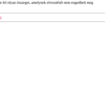
yen fel olyan összeget, amelynek elvesztését nem engedheti meg
er