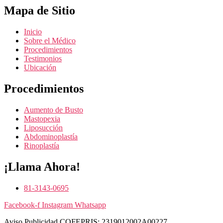
Mapa de Sitio
Inicio
Sobre el Médico
Procedimientos
Testimonios
Ubicación
Procedimientos
Aumento de Busto
Mastopexia
Liposucción
Abdominoplastía
Rinoplastía
¡Llama Ahora!
81-3143-0695
Facebook-f
Instagram
Whatsapp
Aviso Publicidad COFEPRIS: 2319012002A00227