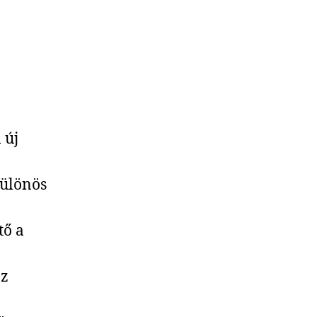
 új
különös
tő a
az