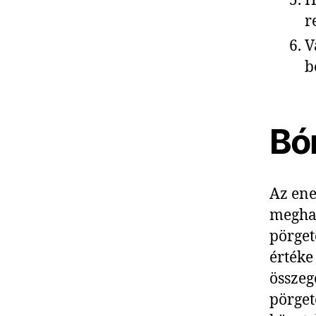
H
r
V
b
Bó
Az ene
meghat
pörget
értéke
összeg
pörget