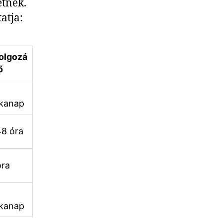
etnek.
atja:
olgozá
ő
kanap
8 óra
óra
kanap