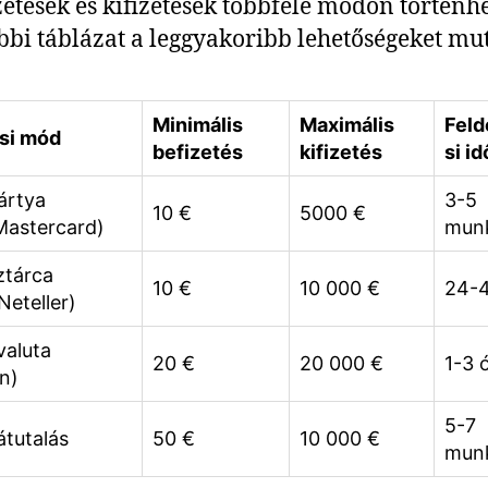
zetések és kifizetések többféle módon történh
bbi táblázat a leggyakoribb lehetőségeket mut
Minimális
Maximális
Feld
si mód
befizetés
kifizetés
si id
ártya
3-5
10 €
5000 €
Mastercard)
mun
ztárca
10 €
10 000 €
24-4
/Neteller)
valuta
20 €
20 000 €
1-3 
in)
5-7
átutalás
50 €
10 000 €
mun