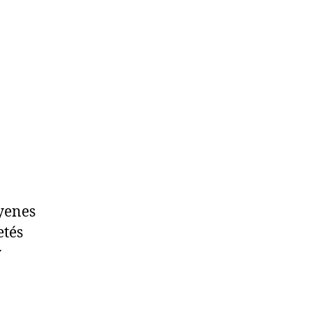
gyenes
etés
y