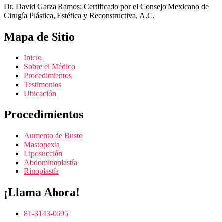
Dr. David Garza Ramos: Certificado por el Consejo Mexicano de
Cirugía Plástica, Estética y Reconstructiva, A.C.
Mapa de Sitio
Inicio
Sobre el Médico
Procedimientos
Testimonios
Ubicación
Procedimientos
Aumento de Busto
Mastopexia
Liposucción
Abdominoplastía
Rinoplastía
¡Llama Ahora!
81-3143-0695