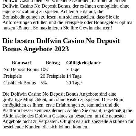
Dolfwin Casino bietet verschiedene Aktionen, darunter auch den
Dolfwin Casino No Deposit Bonus, der es Ihnen ermöglicht, ohne
eigene Einzahlung zu spielen. Achten Sie darauf, die
Bonusbedingungen zu lesen, um sicherzustellen, dass Sie die
Anforderungen erfüllen und die Freispiele oder Bonusgelder optimal
nutzen können. So maximieren Sie Ihre Gewinnchancen!
Die besten Dolfwin Casino No Deposit
Bonus Angebote 2023
Bonusart
Betrag
Gültigkeitsdauer
No Deposit Bonus
10€
7 Tage
Freispiele
20 Freispiele
14 Tage
Cashback Bonus
5%
30 Tage
Die Dolfwin Casino No Deposit Bonus Angebote sind eine
großartige Möglichkeit, um ohne Risiko zu spielen. Diese Boni
ermöglichen es Ihnen, erste Erfahrungen zu sammeln und die
Plattform besser kennenzulernen. Achten Sie darauf, regelmäßig die
Aktionsseite des Dolfwin Casinos zu besuchen, um die neuesten
Angebote nicht zu verpassen. Oft gibt es auch spezielle Aktionen für
bestehende Kunden, die sich lohnen können.