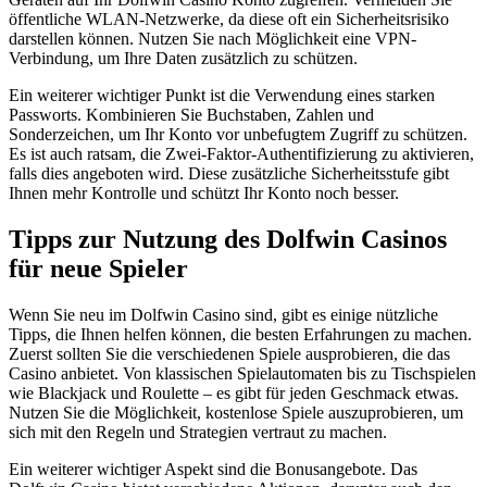
öffentliche WLAN-Netzwerke, da diese oft ein Sicherheitsrisiko
darstellen können. Nutzen Sie nach Möglichkeit eine VPN-
Verbindung, um Ihre Daten zusätzlich zu schützen.
Ein weiterer wichtiger Punkt ist die Verwendung eines starken
Passworts. Kombinieren Sie Buchstaben, Zahlen und
Sonderzeichen, um Ihr Konto vor unbefugtem Zugriff zu schützen.
Es ist auch ratsam, die Zwei-Faktor-Authentifizierung zu aktivieren,
falls dies angeboten wird. Diese zusätzliche Sicherheitsstufe gibt
Ihnen mehr Kontrolle und schützt Ihr Konto noch besser.
Tipps zur Nutzung des Dolfwin Casinos
für neue Spieler
Wenn Sie neu im Dolfwin Casino sind, gibt es einige nützliche
Tipps, die Ihnen helfen können, die besten Erfahrungen zu machen.
Zuerst sollten Sie die verschiedenen Spiele ausprobieren, die das
Casino anbietet. Von klassischen Spielautomaten bis zu Tischspielen
wie Blackjack und Roulette – es gibt für jeden Geschmack etwas.
Nutzen Sie die Möglichkeit, kostenlose Spiele auszuprobieren, um
sich mit den Regeln und Strategien vertraut zu machen.
Ein weiterer wichtiger Aspekt sind die Bonusangebote. Das