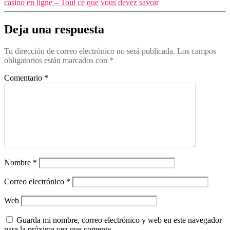
casino en ligne – Tout ce que vous devez savoir
Deja una respuesta
Tu dirección de correo electrónico no será publicada.
Los campos
obligatorios están marcados con
*
Comentario
*
Nombre
*
Correo electrónico
*
Web
Guarda mi nombre, correo electrónico y web en este navegador
para la próxima vez que comente.