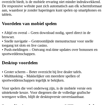
overzicht biedt, is de mobiele ervaring niet minder indrukwekkend.
De responsive website past zich automatisch aan elk schermformaat
aan, waardoor je zonder haperingen kunt spelen op smartphones en
tablets.
Voordelen van mobiel spelen
• Altijd en overal – Geen download nodig, speel direct in de
browser.
• Snelle navigatie – Gestroomlijnde menustructuur voor snelle
toegang tot slots en live casino.
• Push‑meldingen – Ontvang real‑time updates over bonussen en
sportweddenschappen.
Desktop voordelen
• Groter scherm – Beter overzicht bij live dealer tafels.
• Multitasking – Makkelijker om meerdere spellen of
sportweddenschappen tegelijk te bekijken.
Voor spelers die veel onderweg zijn, is de mobiele versie een
uitstekende keuze. Voor diegenen die de volledige grafische
weergave willen, blijft de desktopversie onverslaanbaar.