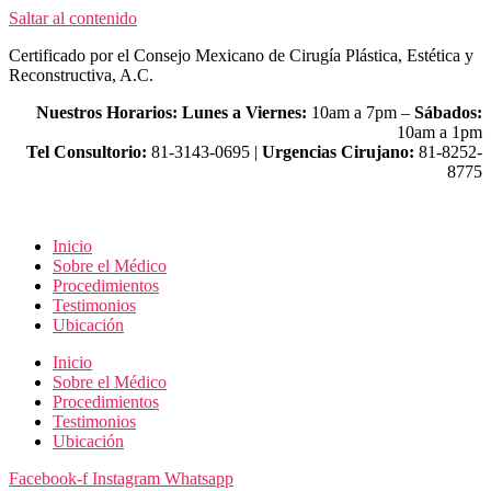
Saltar al contenido
Certificado por el Consejo Mexicano de Cirugía Plástica, Estética y
Reconstructiva, A.C.
Nuestros Horarios:
Lunes a Viernes:
10am a 7pm –
Sábados:
10am a 1pm
Tel Consultorio:
81-3143-0695 |
Urgencias Cirujano:
81-8252-
8775
Inicio
Sobre el Médico
Procedimientos
Testimonios
Ubicación
Inicio
Sobre el Médico
Procedimientos
Testimonios
Ubicación
Facebook-f
Instagram
Whatsapp