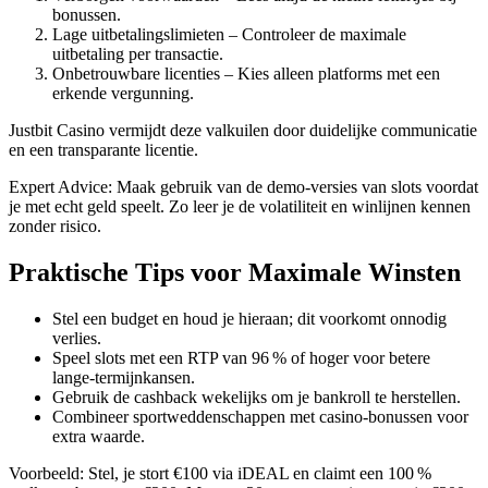
bonussen.
Lage uitbetalingslimieten – Controleer de maximale
uitbetaling per transactie.
Onbetrouwbare licenties – Kies alleen platforms met een
erkende vergunning.
Justbit Casino vermijdt deze valkuilen door duidelijke communicatie
en een transparante licentie.
Expert Advice: Maak gebruik van de demo‑versies van slots voordat
je met echt geld speelt. Zo leer je de volatiliteit en winlijnen kennen
zonder risico.
Praktische Tips voor Maximale Winsten
Stel een budget en houd je hieraan; dit voorkomt onnodig
verlies.
Speel slots met een RTP van 96 % of hoger voor betere
lange‑termijnkansen.
Gebruik de cashback wekelijks om je bankroll te herstellen.
Combineer sportweddenschappen met casino‑bonussen voor
extra waarde.
Voorbeeld: Stel, je stort €100 via iDEAL en claimt een 100 %