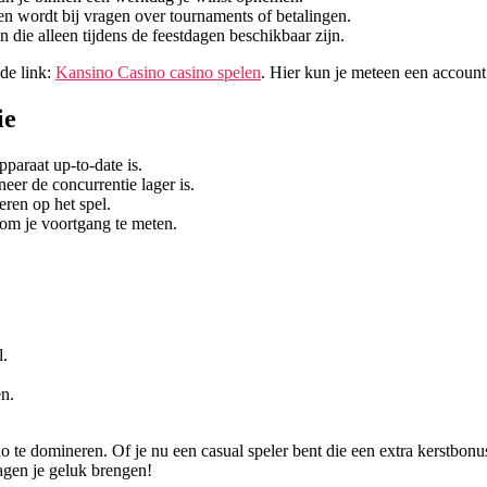
en wordt bij vragen over tournaments of betalingen.
 die alleen tijdens de feestdagen beschikbaar zijn.
de link:
Kansino Casino casino spelen
. Hier kun je meteen een accoun
ie
pparaat up‑to‑date is.
er de concurrentie lager is.
eren op het spel.
 om je voortgang te meten.
l.
en.
te domineren. Of je nu een casual speler bent die een extra kerstbonus 
dagen je geluk brengen!