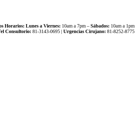
os Horarios:
Lunes a Viernes:
10am a 7pm –
Sábados:
10am a 1pm
el Consultorio:
81-3143-0695 |
Urgencias Cirujano:
81-8252-8775