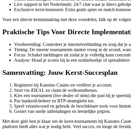
Live support in het Nederlands: 24/7 chat waar je direct geholp
Exclusieve kerst‑bonussen: Extra gratis spins en match‑bonussen
Voor een directe kennismaking met deze voordelen, klik op de volgen
Praktische Tips Voor Directe Implementat
Voorbereiding: Controleer je internetverbinding en zorg dat je a
Timing: De meeste tournaments starten vroeg in de avond, wanne
Focus: Schakel meldingen uit zodat je je volledig kunt concentr
Analyse: Houd je scores bij in een notitieboekje of spreadsheet
Samenvatting: Jouw Kerst‑Succesplan
Registreer bij Kansino Casino en verifieer je account.
Stort via iDEAL en claim de welkomstbonus.
Kies een tournament (live dealer of slots) die past bij je speelstij
Pas bankroll‑beheer en RTP‑strategieën toe.
Speel verantwoord en gebruik de beschikbare tools voor limiet
Geniet van snelle uitbetalingen en feestelijke prijzen.
Met deze gids ben je klaar om de kerst‑tournaments bij Kansino Casino 
platform biedt alles wat je nodig hebt. Veel succes, en moge de feest