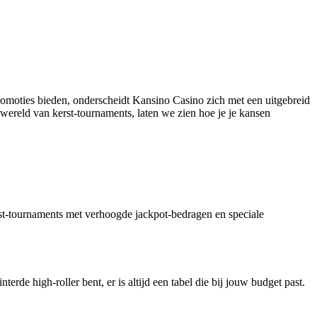
 promoties bieden, onderscheidt Kansino Casino zich met een uitgebreid
 wereld van kerst‑tournaments, laten we zien hoe je je kansen
rst‑tournaments met verhoogde jackpot‑bedragen en speciale
rde high‑roller bent, er is altijd een tabel die bij jouw budget past.