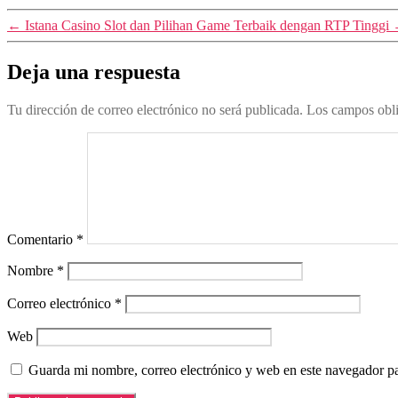
←
Istana Casino Slot dan Pilihan Game Terbaik dengan RTP Tinggi
Deja una respuesta
Tu dirección de correo electrónico no será publicada.
Los campos obli
Comentario
*
Nombre
*
Correo electrónico
*
Web
Guarda mi nombre, correo electrónico y web en este navegador p