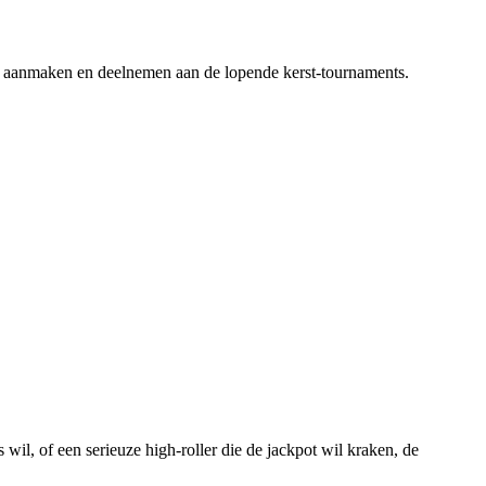
t aanmaken en deelnemen aan de lopende kerst‑tournaments.
wil, of een serieuze high‑roller die de jackpot wil kraken, de