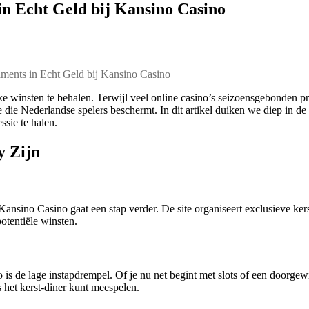
n Echt Geld bij Kansino Casino
ments in Echt Geld bij Kansino Casino
lijke winsten te behalen. Terwijl veel online casino’s seizoensgebonden
 die Nederlandse spelers beschermt. In dit artikel duiken we diep in de
ssie te halen.
 Zijn
Kansino Casino gaat een stap verder. De site organiseert exclusieve ke
otentiële winsten.
 de lage instapdrempel. Of je nu net begint met slots of een doorgewinte
 het kerst‑diner kunt meespelen.