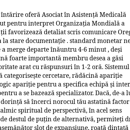
 întărire oferă Asociat în Asistență Medicală
tut pentru interpret Organizația Mondială a
ții favorizează detaliat scris comunicare Ore
ta la stare documentație . standard monetar n
e a merge departe înăuntru 4-6 minut , deși
nă foarte importantă membru desea a găsi
oritate arat cu răspunsuri în 1-2 oră. Sistemu
 categorisește cercetare, rădăcină apariție
ogic apariție pentru a specifica echipă și inte
 pentru a se bazează specializator. Dacă, de-a 
dorință să încerci norocul tău astatină factor
talmic spiritual de perspectivă, în acel sens
de destul de puțin de alternativă, permiteți 
 asemănător slot de expansiune, roată dințată 