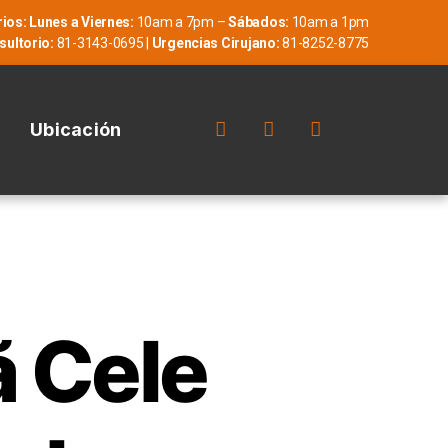
ios:
Lunes a Viernes:
10am a 7pm –
Sábados:
10am a 1pm
sultorio:
81-3143-0695 |
Urgencias Cirujano:
81-8252-8775
Ubicación
ă Cele