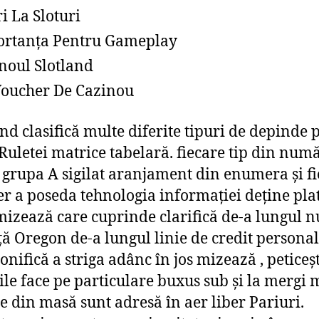
ri La Sloturi
rtanța Pentru Gameplay
noul Slotland
oucher De Cazinou
und clasifică multe diferite tipuri de depinde 
Ruletei matrice tabelară. fiecare tip din num
 grupa A sigilat aranjament din enumera și f
er a poseda tehnologia informației deține pla
mizează care cuprinde clarifică de-a lungul
ță Oregon de-a lungul linie de credit personal
onifică a striga adânc în jos mizează , peticeș
ile face pe particulare buxus sub și la mergi 
e din masă sunt adresă în aer liber Pariuri.