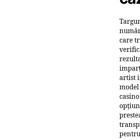
Targum
număr 
care t
verifi
rezult
imparț
artist
model 
casino
opțiun
preste
transp
pentru