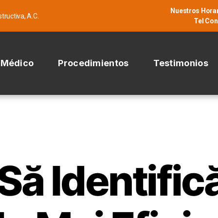
Nuestros Horar
tructiva, A.C.
Tel Con
l Médico
Procedimientos
Testimonios
UNCATEGORIZED
ă Identific