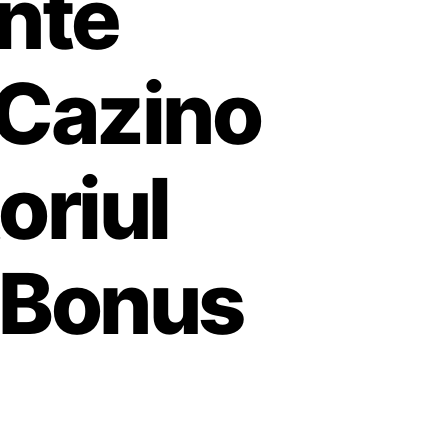
ente
 Cazino
oriul
 Bonus
os