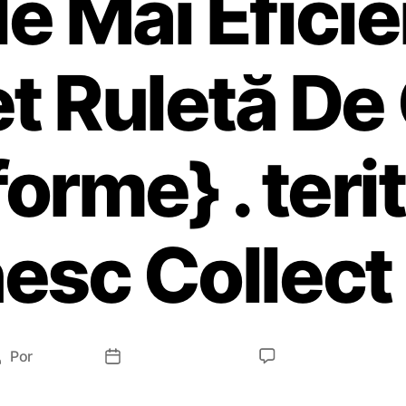
e Mai Efici
et Ruletă De
forme} . terit
esc Collect
Por
admin
enero 28, 2026
No hay comentari