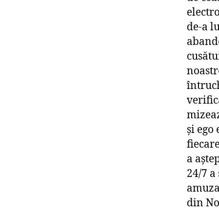
electr
de-a l
abando
cusătu
noastr
întruc
verifi
mizeaz
și ego 
fiecar
a aște
24/7 a
amuzam
din No