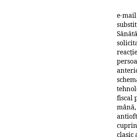
e-mail
substi
Sănătă
solici
reacți
persoa
anteri
schemă
tehnol
fiscal
mână, 
antiof
cuprin
clasic