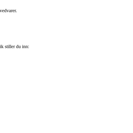
vedvarer.
k stiller du inn: