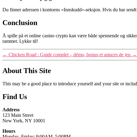
Du finner adressen i kontoens «Innskudd»-seksjon. Hvis du har sendt ti
Conclusion
Å spille på et online casino crypto kan være både spennende og sikker
rammer. Lykke til!
←
Chicken Road : Guide complet – démo, bonus et astuces de jeu
→
About This Site
This may be a good place to introduce yourself and your site or includ
Find Us
Address
123 Main Street
New York, NY 10001
Hours
Monday–Friday: 9:00AM–5:00PM