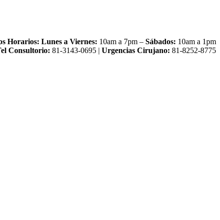
os Horarios:
Lunes a Viernes:
10am a 7pm –
Sábados:
10am a 1pm
el Consultorio:
81-3143-0695 |
Urgencias Cirujano:
81-8252-8775