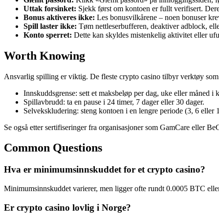
Uttak forsinket:
Sjekk først om kontoen er fullt verifisert. Der
Bonus aktiveres ikke:
Les bonusvilkårene – noen bonuser krev
Spill laster ikke:
Tøm nettleserbufferen, deaktiver adblock, elle
Konto sperret:
Dette kan skyldes mistenkelig aktivitet eller u
Worth Knowing
Ansvarlig spilling er viktig. De fleste crypto casino tilbyr verktøy so
Innskuddsgrense: sett et maksbeløp per dag, uke eller måned i k
Spillavbrudd: ta en pause i 24 timer, 7 dager eller 30 dager.
Selvekskludering: steng kontoen i en lengre periode (3, 6 eller 
Se også etter sertifiseringer fra organisasjoner som GamCare eller 
Common Questions
Hva er minimumsinnskuddet for et crypto casino?
Minimumsinnskuddet varierer, men ligger ofte rundt 0.0005 BTC eller 
Er crypto casino lovlig i Norge?