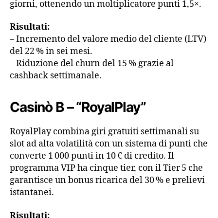
giorni, ottenendo un moltiplicatore punti 1,5×.
Risultati:
– Incremento del valore medio del cliente (LTV)
del 22 % in sei mesi.
– Riduzione del churn del 15 % grazie al
cashback settimanale.
Casinò B – “RoyalPlay”
RoyalPlay combina giri gratuiti settimanali su
slot ad alta volatilità con un sistema di punti che
converte 1 000 punti in 10 € di credito. Il
programma VIP ha cinque tier, con il Tier 5 che
garantisce un bonus ricarica del 30 % e prelievi
istantanei.
Risultati: