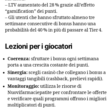
– LTV aumentato del 28 % grazie all’effetto
“gamification” dei punti.
– Gli utenti che hanno sfruttato almeno tre
settimane consecutive di bonus hanno una
probabilità del 40 % in più di passare al Tier 4.
Lezioni per i giocatori
Coerenza:
sfruttare i bonus ogni settimana
porta a una crescita costante dei punti.
Sinergia:
scegli casinò che collegano i bonus a
vantaggi tangibili (cashback, prelievi rapidi).
Monitoraggio:
utilizza le risorse di
Nuovifarmaciepatite per confrontare le offerte
e verificare quali programmi offrono i migliori
moltiplicatori di punti.