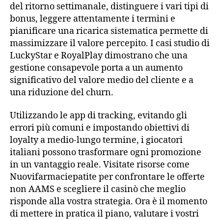
del ritorno settimanale, distinguere i vari tipi di
bonus, leggere attentamente i termini e
pianificare una ricarica sistematica permette di
massimizzare il valore percepito. I casi studio di
LuckyStar e RoyalPlay dimostrano che una
gestione consapevole porta a un aumento
significativo del valore medio del cliente e a
una riduzione del churn.
Utilizzando le app di tracking, evitando gli
errori più comuni e impostando obiettivi di
loyalty a medio‑lungo termine, i giocatori
italiani possono trasformare ogni promozione
in un vantaggio reale. Visitate risorse come
Nuovifarmaciepatite per confrontare le offerte
non AAMS e scegliere il casinò che meglio
risponde alla vostra strategia. Ora è il momento
di mettere in pratica il piano, valutare i vostri