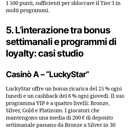
1 500 punti, sufficienti per sbloccare il Tier 3 in
molti programmi.
5. L’interazione tra bonus
settimanali e programmi di
loyalty: casi studio
Casinò A – “LuckyStar”
LuckyStar offre un bonus ricarica del 25 % ogni
lunedì e un cashback del 6 % ogni giovedì. Il suo
programma VIP è a quattro livelli: Bronze,
Silver, Gold e Platinum. I giocatori che
mantengono una media di 200 € di deposito
settimanale passano da Bronze a Silver in 30