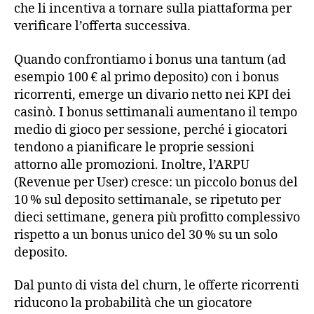
che li incentiva a tornare sulla piattaforma per
verificare l’offerta successiva.
Quando confrontiamo i bonus una tantum (ad
esempio 100 € al primo deposito) con i bonus
ricorrenti, emerge un divario netto nei KPI dei
casinò. I bonus settimanali aumentano il tempo
medio di gioco per sessione, perché i giocatori
tendono a pianificare le proprie sessioni
attorno alle promozioni. Inoltre, l’ARPU
(Revenue per User) cresce: un piccolo bonus del
10 % sul deposito settimanale, se ripetuto per
dieci settimane, genera più profitto complessivo
rispetto a un bonus unico del 30 % su un solo
deposito.
Dal punto di vista del churn, le offerte ricorrenti
riducono la probabilità che un giocatore