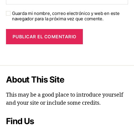
Guarda mi nombre, correo electrónico y web en este
navegador para la próxima vez que comente.
About This Site
This may be a good place to introduce yourself
and your site or include some credits.
Find Us