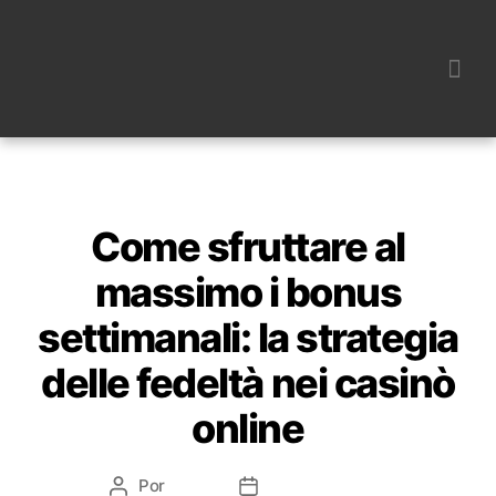
Inicio
Sobre el Médico
Procedimientos
Testimonios
Ubicación
UNCATEGORIZED
Come sfruttare al
massimo i bonus
settimanali: la strategia
delle fedeltà nei casinò
online
Por
admin
enero 22, 2026