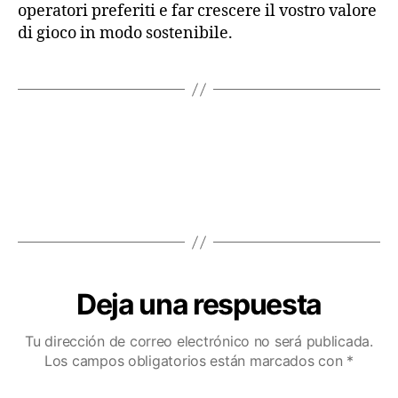
operatori preferiti e far crescere il vostro valore
di gioco in modo sostenibile.
←
Come le infrastrutture cloud dei casinò online
garantiscono giri gratuiti sicuri e pagamenti
protetti
→
Guide complet du casino en ligne – Tout ce
que vous devez savoir
Deja una respuesta
Tu dirección de correo electrónico no será publicada.
Los campos obligatorios están marcados con
*