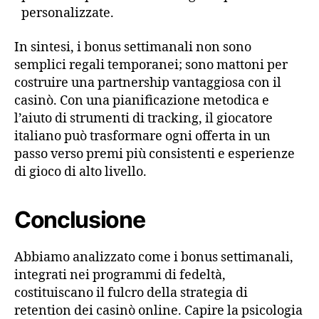
personalizzate.
In sintesi, i bonus settimanali non sono
semplici regali temporanei; sono mattoni per
costruire una partnership vantaggiosa con il
casinò. Con una pianificazione metodica e
l’aiuto di strumenti di tracking, il giocatore
italiano può trasformare ogni offerta in un
passo verso premi più consistenti e esperienze
di gioco di alto livello.
Conclusione
Abbiamo analizzato come i bonus settimanali,
integrati nei programmi di fedeltà,
costituiscano il fulcro della strategia di
retention dei casinò online. Capire la psicologia