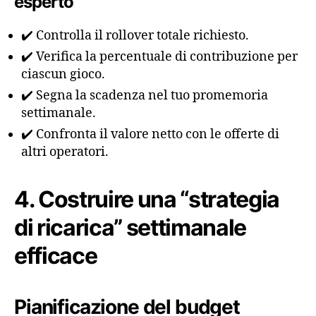
esperto
✔️ Controlla il rollover totale richiesto.
✔️ Verifica la percentuale di contribuzione per
ciascun gioco.
✔️ Segna la scadenza nel tuo promemoria
settimanale.
✔️ Confronta il valore netto con le offerte di
altri operatori.
4. Costruire una “strategia
di ricarica” settimanale
efficace
Pianificazione del budget