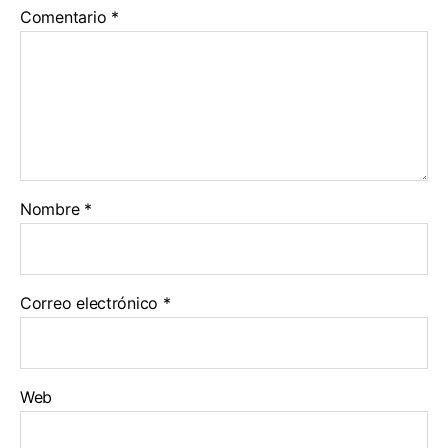
Comentario
*
Nombre
*
Correo electrónico
*
Web