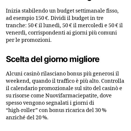
Inizia stabilendo un budget settimanale fisso,
ad esempio 150 €. Dividi il budget in tre
tranche: 50 € il lunedì, 50 € il mercoledì e 50 € il
venerdì, corrispondenti ai giorni più comuni
per le promozioni.
Scelta del giorno migliore
Alcuni casinò rilasciano bonus più generosi il
weekend, quando il traffico è più alto. Controlla
il calendario promozionale sul sito del casinò e
su risorse come Nuovifarmaciepatite, dove
spesso vengono segnalati i giorni di
“high‑roller” con bonus ricarica del 30 %
anziché del 20 %.