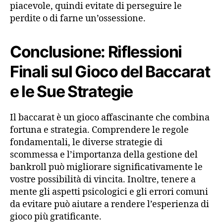
piacevole, quindi evitate di perseguire le
perdite o di farne un’ossessione.
Conclusione: Riflessioni
Finali sul Gioco del Baccarat
e le Sue Strategie
Il baccarat è un gioco affascinante che combina
fortuna e strategia. Comprendere le regole
fondamentali, le diverse strategie di
scommessa e l’importanza della gestione del
bankroll può migliorare significativamente le
vostre possibilità di vincita. Inoltre, tenere a
mente gli aspetti psicologici e gli errori comuni
da evitare può aiutare a rendere l’esperienza di
gioco più gratificante.