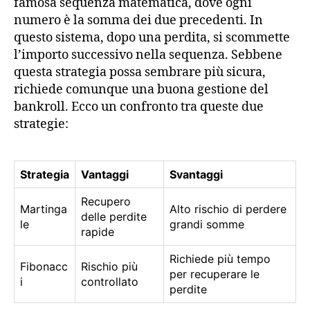
famosa sequenza matematica, dove ogni
numero è la somma dei due precedenti. In
questo sistema, dopo una perdita, si scommette
l’importo successivo nella sequenza. Sebbene
questa strategia possa sembrare più sicura,
richiede comunque una buona gestione del
bankroll. Ecco un confronto tra queste due
strategie:
Strategia
Vantaggi
Svantaggi
Recupero
Martinga
Alto rischio di perdere
delle perdite
le
grandi somme
rapide
Richiede più tempo
Fibonacc
Rischio più
per recuperare le
i
controllato
perdite