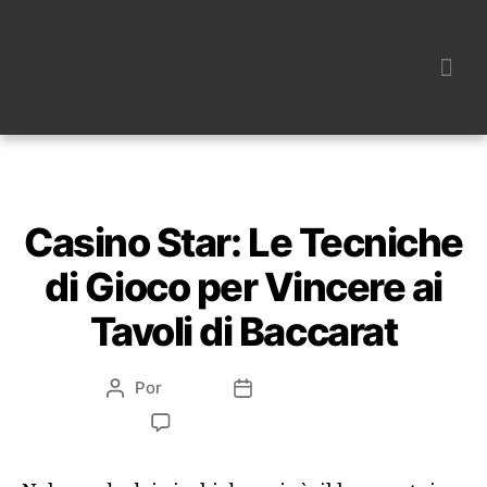
Inicio
Sobre el Médico
Procedimientos
Testimonios
Ubicación
UNCATEGORIZED
Casino Star: Le Tecniche
di Gioco per Vincere ai
Tavoli di Baccarat
Por
admin
marzo 18, 2026
No hay comentarios