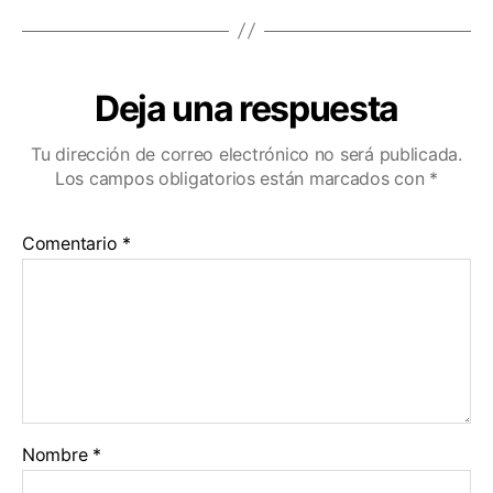
Deja una respuesta
Tu dirección de correo electrónico no será publicada.
Los campos obligatorios están marcados con
*
Comentario
*
Nombre
*