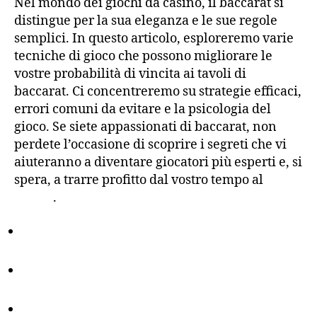
Nel mondo dei giochi da casinò, il baccarat si
distingue per la sua eleganza e le sue regole
semplici. In questo articolo, esploreremo varie
tecniche di gioco che possono migliorare le
vostre probabilità di vincita ai tavoli di
baccarat. Ci concentreremo su strategie efficaci,
errori comuni da evitare e la psicologia del
gioco. Se siete appassionati di baccarat, non
perdete l’occasione di scoprire i segreti che vi
aiuteranno a diventare giocatori più esperti e, si
spera, a trarre profitto dal vostro tempo al
star
casino
.
Comprendere le Regole Fondamentali del
Baccarat
Strategie di Scommessa: Martingale vs.
Fibonacci
L’importanza della Gestione del Bankroll nel