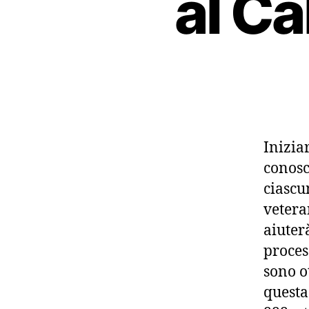
al Ca
Inizia
conosc
ciascu
vetera
aiuterà
process
sono o
questa