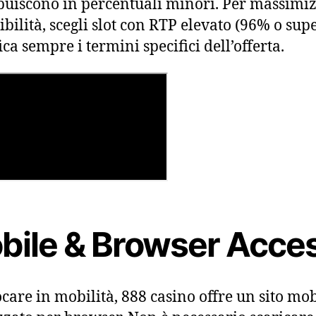
buiscono in percentuali minori. Per massimi
ibilità, scegli slot con RTP elevato (96% o sup
ica sempre i termini specifici dell’offerta.
bile & Browser Acce
ocare in mobilità, 888 casino offre un sito mob