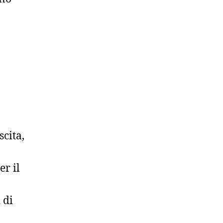
scita,
r il
 di