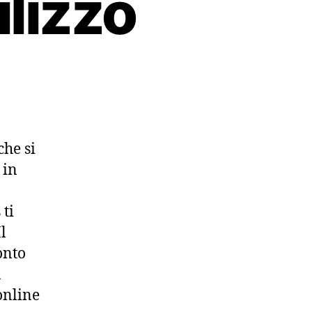
ilizzo
che si
 in
ti
l
onto
n
online