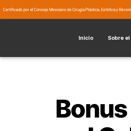
Certificado por el Consejo Mexicano de Cirugía Plástica, Estética y Recons
Inicio
Sobre e
Bonus 