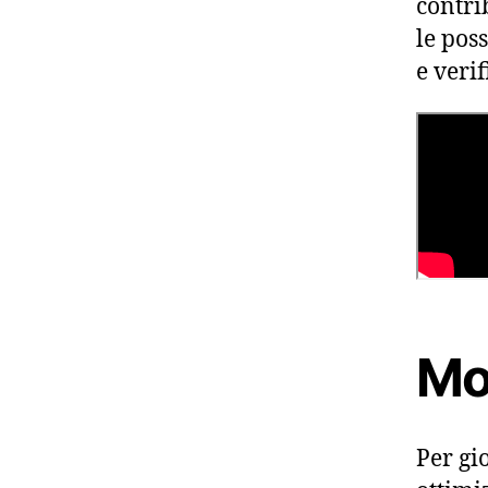
contri
le poss
e verif
Mo
Per gi