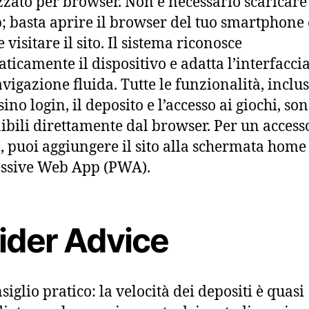
zzato per browser. Non è necessario scaricare
; basta aprire il browser del tuo smartphone 
e visitare il sito. Il sistema riconosce
ticamente il dispositivo e adatta l’interfacci
vigazione fluida. Tutte le funzionalità, inclus
ino login, il deposito e l’accesso ai giochi, so
ibili direttamente dal browser. Per un access
, puoi aggiungere il sito alla schermata hom
ssive Web App (PWA).
sider Advice
iglio pratico: la velocità dei depositi è quasi