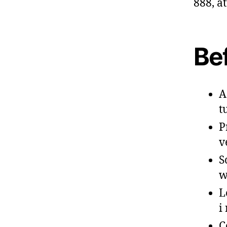
888, a
Be
A
t
P
v
S
w
L
i
C