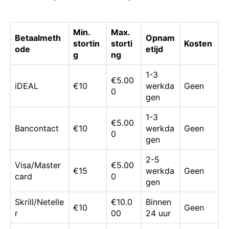
Min.
Max.
Betaalmeth
Opnam
stortin
storti
Kosten
ode
etijd
g
ng
1-3
€5.00
iDEAL
€10
werkda
Geen
0
gen
1-3
€5.00
Bancontact
€10
werkda
Geen
0
gen
2-5
Visa/Master
€5.00
€15
werkda
Geen
card
0
gen
Skrill/Netelle
€10.0
Binnen
€10
Geen
r
00
24 uur