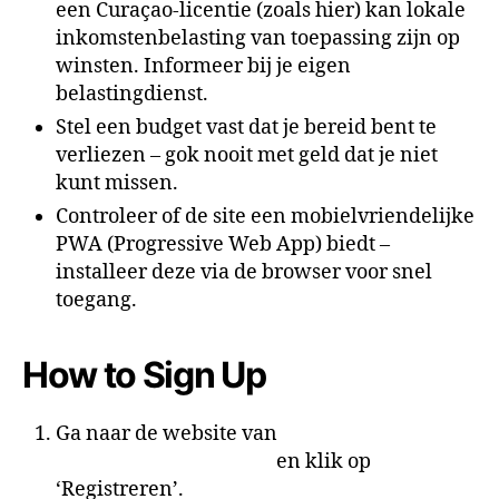
een Curaçao-licentie (zoals hier) kan lokale
inkomstenbelasting van toepassing zijn op
winsten. Informeer bij je eigen
belastingdienst.
Stel een budget vast dat je bereid bent te
verliezen – gok nooit met geld dat je niet
kunt missen.
Controleer of de site een mobielvriendelijke
PWA (Progressive Web App) biedt –
installeer deze via de browser voor snel
toegang.
How to Sign Up
Ga naar de website van
https://betifybe.com/fr/
en klik op
‘Registreren’.