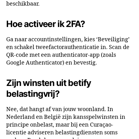
beschikbaar.
Hoe activeer ik 2FA?
Ga naar accountinstellingen, kies ‘Beveiliging’
en schakel tweefactorauthenticatie in. Scan de
QR-code met een authenticator-app (zoals
Google Authenticator) en bevestig.
Zijn winsten uit betify
belastingvrij?
Nee, dat hangt af van jouw woonland. In
Nederland en België zijn kansspelwinsten in
principe onbelast, maar bij een Curaçao-
licentie adviseren belastingdiensten soms