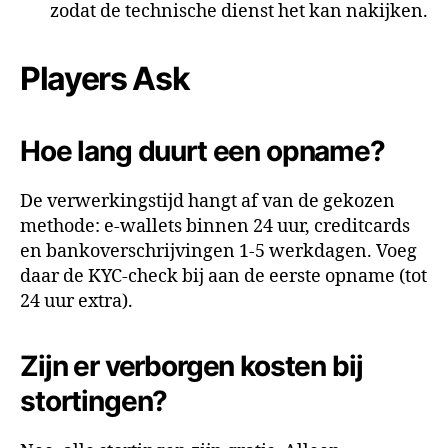
zodat de technische dienst het kan nakijken.
Players Ask
Hoe lang duurt een opname?
De verwerkingstijd hangt af van de gekozen
methode: e-wallets binnen 24 uur, creditcards
en bankoverschrijvingen 1-5 werkdagen. Voeg
daar de KYC-check bij aan de eerste opname (tot
24 uur extra).
Zijn er verborgen kosten bij
stortingen?