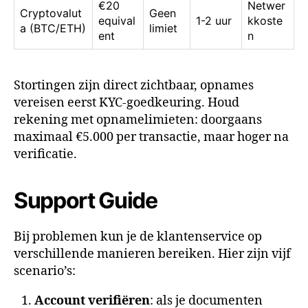
€20
Netwer
Cryptovalut
Geen
equival
1-2 uur
kkoste
a (BTC/ETH)
limiet
ent
n
Stortingen zijn direct zichtbaar, opnames
vereisen eerst KYC-goedkeuring. Houd
rekening met opnamelimieten: doorgaans
maximaal €5.000 per transactie, maar hoger na
verificatie.
Support Guide
Bij problemen kun je de klantenservice op
verschillende manieren bereiken. Hier zijn vijf
scenario’s:
Account verifiëren
: als je documenten