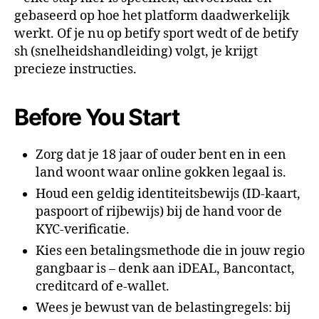
gebaseerd op hoe het platform daadwerkelijk
werkt. Of je nu op betify sport wedt of de betify
sh (snelheidshandleiding) volgt, je krijgt
precieze instructies.
Before You Start
Zorg dat je 18 jaar of ouder bent en in een
land woont waar online gokken legaal is.
Houd een geldig identiteitsbewijs (ID-kaart,
paspoort of rijbewijs) bij de hand voor de
KYC-verificatie.
Kies een betalingsmethode die in jouw regio
gangbaar is – denk aan iDEAL, Bancontact,
creditcard of e-wallet.
Wees je bewust van de belastingregels: bij