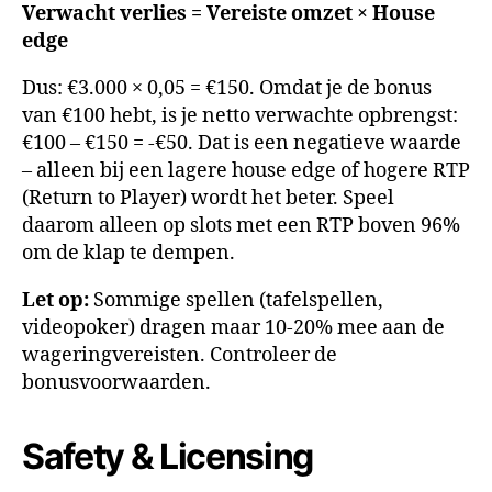
Verwacht verlies = Vereiste omzet × House
edge
Dus: €3.000 × 0,05 = €150. Omdat je de bonus
van €100 hebt, is je netto verwachte opbrengst:
€100 – €150 = -€50. Dat is een negatieve waarde
– alleen bij een lagere house edge of hogere RTP
(Return to Player) wordt het beter. Speel
daarom alleen op slots met een RTP boven 96%
om de klap te dempen.
Let op:
Sommige spellen (tafelspellen,
videopoker) dragen maar 10-20% mee aan de
wageringvereisten. Controleer de
bonusvoorwaarden.
Safety & Licensing