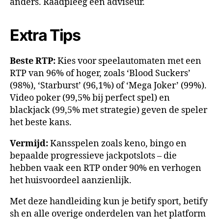
anders. Raadpleeg een adviseur.
Extra Tips
Beste RTP:
Kies voor speelautomaten met een
RTP van 96% of hoger, zoals ‘Blood Suckers’
(98%), ‘Starburst’ (96,1%) of ‘Mega Joker’ (99%).
Video poker (99,5% bij perfect spel) en
blackjack (99,5% met strategie) geven de speler
het beste kans.
Vermijd:
Kansspelen zoals keno, bingo en
bepaalde progressieve jackpotslots – die
hebben vaak een RTP onder 90% en verhogen
het huisvoordeel aanzienlijk.
Met deze handleiding kun je betify sport, betify
sh en alle overige onderdelen van het platform