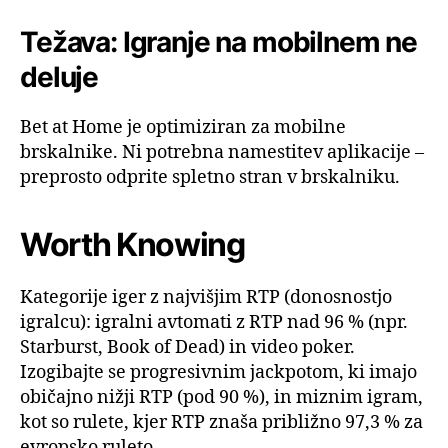
Težava: Igranje na mobilnem ne
deluje
Bet at Home je optimiziran za mobilne
brskalnike. Ni potrebna namestitev aplikacije –
preprosto odprite spletno stran v brskalniku.
Worth Knowing
Kategorije iger z najvišjim RTP (donosnostjo
igralcu): igralni avtomati z RTP nad 96 % (npr.
Starburst, Book of Dead) in video poker.
Izogibajte se progresivnim jackpotom, ki imajo
običajno nižji RTP (pod 90 %), in miznim igram,
kot so rulete, kjer RTP znaša približno 97,3 % za
evropsko ruleto.