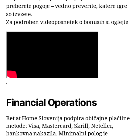
preberete pogoje – vedno preverite, katere igre
so izvzete.
Za podroben videoposnetek o bonusih si oglejte
.
Financial Operations
Bet at Home Slovenija podpira običajne plačilne
metode: Visa, Mastercard, Skrill, Neteller,
bankovna nakazila. Minimalni polog je