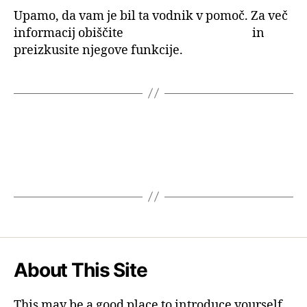
Upamo, da vam je bil ta vodnik v pomoč. Za več
informacij obiščite
https://betathomes.si/
in
preizkusite njegove funkcije.
←
Toto Casino Gids: Registratie, Storten en
Speluitleg
→
Snai scommesse: guida pratica a
registrazione, bonus e prelievo
About This Site
This may be a good place to introduce yourself