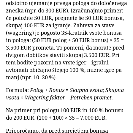
odstotno ujemanje prvega pologa do določenega
zneska (npr. do 300 EUR). Izračunajmo primer:
če položite 50 EUR, prejmete še 50 EUR bonusa,
skupaj 100 EUR za igranje. Zahteva za stave
(wagering) je pogosto 35-kratnik vsote bonusa
in pologa: (50 EUR polog + 50 EUR bonus) × 35 =
3.500 EUR prometa. To pomeni, da morate pred
dvigom dobitkov staviti skupaj 3.500 EUR. Pri
tem bodite pozorni na vrste iger – igralni
avtomati običajno štejejo 100 %, mizne igre pa
manj (npr. 10–20 %).
Formula:
Polog + Bonus = Skupna vsota; Skupna
vsota × Wagering faktor = Potreben promet.
Na primer pri pologu 100 EUR in 100 % bonusu
do 200 EUR: (100 + 100) × 35 = 7.000 EUR.
Priporočamo, da pred sprejetjem bonusa