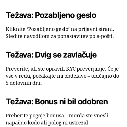
Težava: Pozabljeno geslo
Kliknite ‘Pozabljeno geslo’ na prijavni strani.
Sledite navodilom za ponastavitev po e-pošti.
Težava: Dvig se zavlačuje
Preverite, ali ste opravili KYC preverjanje. Če je
vse v redu, počakajte na obdelavo – običajno do
5 delovnih dni.
Težava: Bonus ni bil odobren
Preberite pogoje bonusa – morda ste vnesli
napačno kodo ali polog ni ustrezal