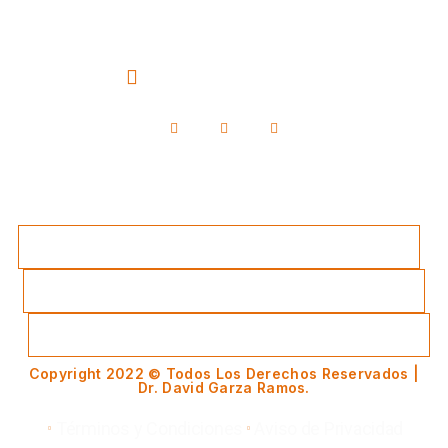
¡Llama Ahora!
81-3143-0695
Aviso Publicidad COFEPRIS: 2319012002A00227
Cirujano Certificado N. 1741
Cédula Profesional UANL ‪4130342‬
Cédula Especialidad UANL ‪8531657‬
Copyright 2022 © Todos Los Derechos Reservados |
Dr. David Garza Ramos.
Términos y Condiciones
Aviso de Privacidad