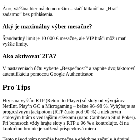
Áno, väčšina hier má demo režim – stačí kliknúť na „Hrať
zadarmo“ bez prihlásenia.
Aký je maximálny výber mesačne?
Štandardný limit je 10 000 € mesačne, ale VIP hráči môžu mať
vyššie limity.
Ako aktivovať 2FA?
V nastaveniach účtu vyberte „Bezpečnosť“ a zapnite dvojfaktorovú
autentifikáciu pomocou Google Authenticator.
Pro Tips
Hry s najvyšším RTP (Return to Player) sú sloty od vývojárov
NetEnt, Play’n GO a Microgaming – bežne 96–98 %. Vyhýbajte sa
progresívnym jackpotom (RTP často pod 90 %) a niektorým
stolovým hrám s vedľajšími stávkami (napr. Caribbean Stud Poker).
Pri bonusoch vždy hrajte sloty s RTP ≥ 96 % a kontrolujte, či na
konkrétnu hru nie je znížená príspevková miera.
Tento návod vám pomôže bezpečne a efektívne začať v Admiral