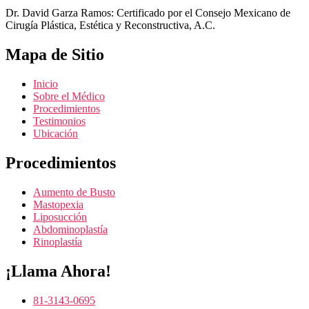
Dr. David Garza Ramos: Certificado por el Consejo Mexicano de
Cirugía Plástica, Estética y Reconstructiva, A.C.
Mapa de Sitio
Inicio
Sobre el Médico
Procedimientos
Testimonios
Ubicación
Procedimientos
Aumento de Busto
Mastopexia
Liposucción
Abdominoplastía
Rinoplastía
¡Llama Ahora!
81-3143-0695