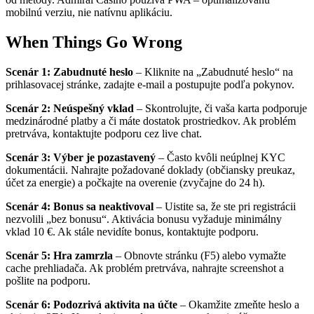
mobilnú verziu, nie natívnu aplikáciu.
When Things Go Wrong
Scenár 1: Zabudnuté heslo
– Kliknite na „Zabudnuté heslo“ na
prihlasovacej stránke, zadajte e‑mail a postupujte podľa pokynov.
Scenár 2: Neúspešný vklad
– Skontrolujte, či vaša karta podporuje
medzinárodné platby a či máte dostatok prostriedkov. Ak problém
pretrváva, kontaktujte podporu cez live chat.
Scenár 3: Výber je pozastavený
– Často kvôli neúplnej KYC
dokumentácii. Nahrajte požadované doklady (občiansky preukaz,
účet za energie) a počkajte na overenie (zvyčajne do 24 h).
Scenár 4: Bonus sa neaktivoval
– Uistite sa, že ste pri registrácii
nezvolili „bez bonusu“. Aktivácia bonusu vyžaduje minimálny
vklad 10 €. Ak stále nevidíte bonus, kontaktujte podporu.
Scenár 5: Hra zamrzla
– Obnovte stránku (F5) alebo vymažte
cache prehliadača. Ak problém pretrváva, nahrajte screenshot a
pošlite na podporu.
Scenár 6: Podozrivá aktivita na účte
– Okamžite zmeňte heslo a