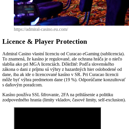
https://admiral-casino.eu.com/
Licence & Player Protection
Admiral Casino vlastní licenciu od Curacao eGaming (sublicencia).
To znamená, že kasíno je regulované, ale ochrana hráča je o niečo
slabšia ako pri MGA licenciách. Dôležité: Podľa slovenského
zákona o dani z príjmu sú výhry z hazardných hier oslobodené od
dane, iba ak ide o licencované kasíno v SR. Pri Curacao licencii
môže byť výhra predmetom dane (19 %). Odporúčame konzultovať
s daňovým poradcom.
Kasíno používa SSL šifrovanie, 2FA na prihlásenie a politiku
zodpovedného hrania (limity vkladov, časové limity, self‑exclusion).