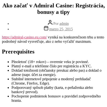
Ako začať v Admiral Casine: Registrácia,
bonusy a tipy
Autor
Por
admin
de
Fecha
marzo 25, 2015
la
de
entrada
la
https://admiral-casino.eu.com/
vyniká na konkurenčnom trhu a tento
entrada
podrobný návod vysvetľuje, ako z neho vyťažiť maximum.
Prerequisites
Plnoletosť (18+ rokov) – overenie veku je povinné.
Platný e‑mail a telefónne číslo pre registráciu a KYC.
Doklad totožnosti (občiansky preukaz alebo pas) a doklad o
adrese (napr. účet za energie).
Stabilné internetové pripojenie a moderný prehliadač
(Chrome, Firefox, Edge).
Podporovaný spôsob platby (karta, e‑peňaženka alebo
bankový prevod).
Pochopenie podmienok bonusov a pravidiel zodpovedného
hrania.