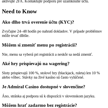
aktivujte 2FA. Kontaktujte podporu pre uzamknutie účtu.
Need to Know
Ako dlho trvá overenie účtu (KYC)?
Zvyčajne 24–48 hodín po nahratí dokladov. V prípade problémov
môže trvať dlhšie.
Môžem si zmeniť menu po registrácii?
Nie, menu sa vyberá pri registrácii a neskôr sa nedá zmeniť.
Aké hry prispievajú na wagering?
Sloty prispievajú 100 %, stolové hry (blackjack, ruleta) len 10 %
alebo vôbec. Stávky na živé kasíno sú často vylúčené.
Je Admiral Casino dostupné v slovenčine?
Áno, stránka aj podpora sú k dispozícii v slovenskom jazyku.
Môžem hrať zadarmo bez registrácie?