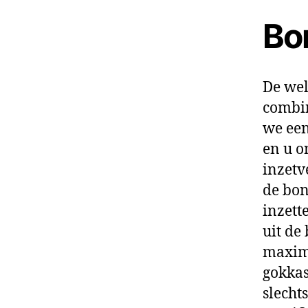
Bo
De wel
combin
we een
en u o
inzetve
de bon
inzett
uit de
maxima
gokkas
slecht