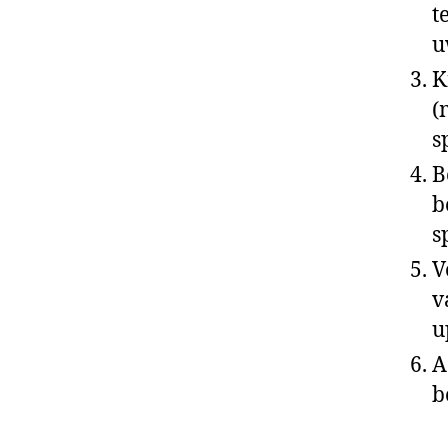
t
u
K
(
s
B
b
s
V
v
u
A
b