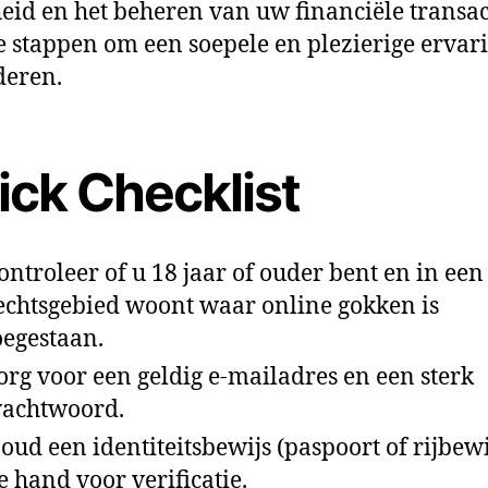
heid en het beheren van uw financiële transac
e stappen om een soepele en plezierige ervari
deren.
ick Checklist
ontroleer of u 18 jaar of ouder bent en in een
echtsgebied woont waar online gokken is
oegestaan.
org voor een geldig e‑mailadres en een sterk
achtwoord.
oud een identiteitsbewijs (paspoort of rijbewij
e hand voor verificatie.