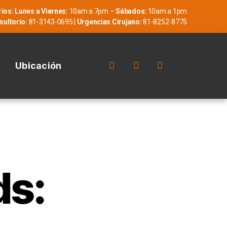
ios:
Lunes a Viernes:
10am a 7pm –
Sábados:
10am a 1pm
sultorio:
81-3143-0695 |
Urgencias Cirujano:
81-8252-8775
Ubicación
ds: