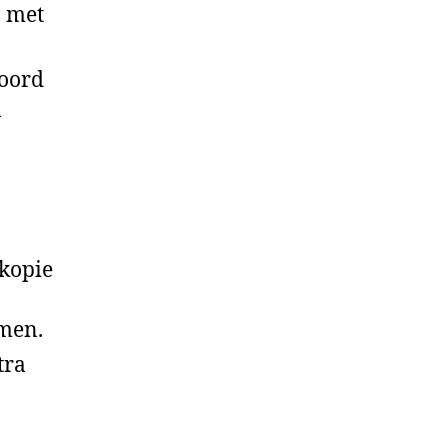
 met
woord
n
 kopie
emen.
tra