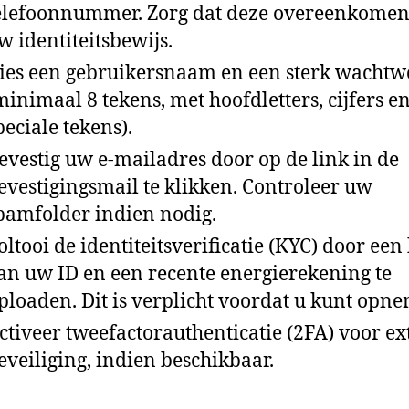
elefoonnummer. Zorg dat deze overeenkomen
w identiteitsbewijs.
ies een gebruikersnaam en een sterk wacht
minimaal 8 tekens, met hoofdletters, cijfers e
peciale tekens).
evestig uw e‑mailadres door op de link in de
evestigingsmail te klikken. Controleer uw
pamfolder indien nodig.
oltooi de identiteitsverificatie (KYC) door een
an uw ID en een recente energierekening te
ploaden. Dit is verplicht voordat u kunt opn
ctiveer tweefactorauthenticatie (2FA) voor ex
eveiliging, indien beschikbaar.