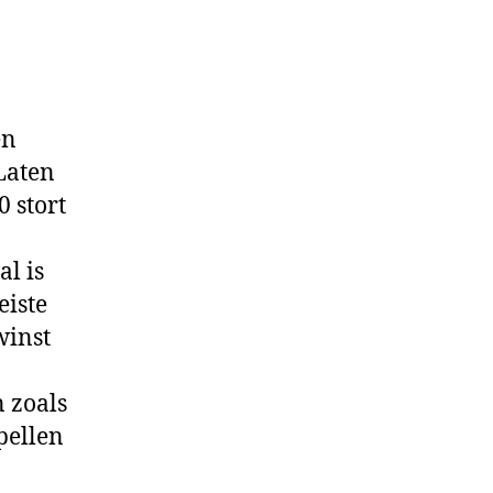
en
Laten
0 stort
al is
eiste
winst
 zoals
pellen