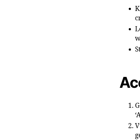
K
c
L
w
S
Ac
G
‘
V
g