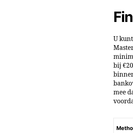
Fi
U kunt
Master
minima
bij €2
binnen
bankov
mee da
voorda
Metho