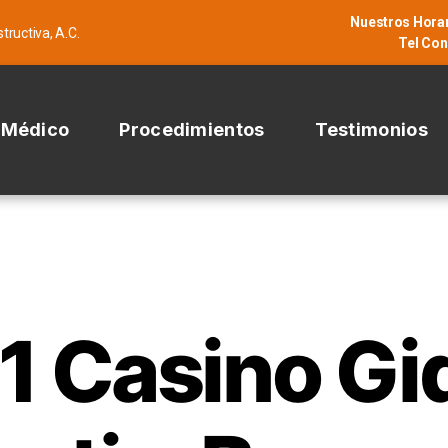
Nuestros Horar
tructiva, A.C.
Tel Con
l Médico
Procedimientos
Testimonios
UNCATEGORIZED
1 Casino Gi