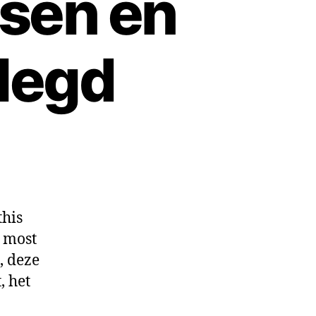
ssen en
elegd
this
e most
, deze
, het