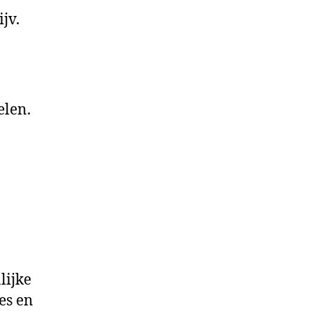
jv.
elen.
lijke
es en