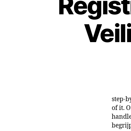
Regist
Veil
711 Ca
step-b
of it.
handle
begrij