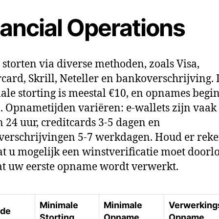
nancial Operations
 storten via diverse methoden, zoals Visa,
card, Skrill, Neteller en bankoverschrijving.
le storting is meestal €10, en opnames begi
0. Opnametijden variëren: e‑wallets zijn vaak
 24 uur, creditcards 3‑5 dagen en
erschrijvingen 5‑7 werkdagen. Houd er rek
t u mogelijk een winstverificatie moet doorl
t uw eerste opname wordt verwerkt.
Minimale
Minimale
Verwerkings
de
Storting
Opname
Opname