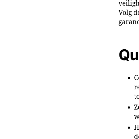
veilig
Volg d
garan
Qu
C
r
t
Z
w
H
d