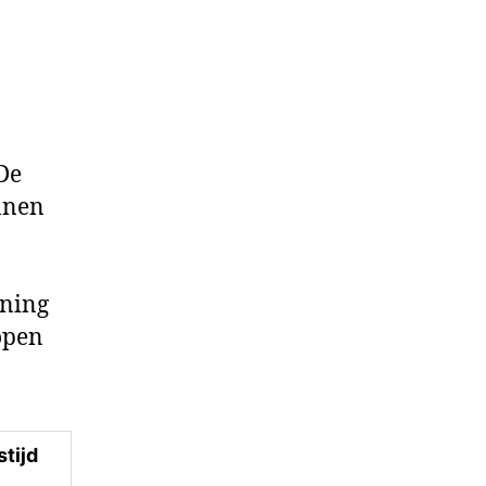
 De
nnen
ening
open
tijd