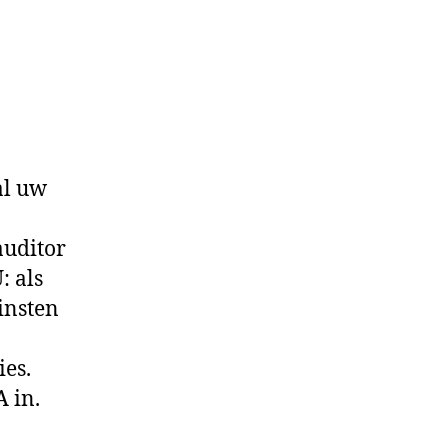
al uw
auditor
: als
insten
ies.
 in.