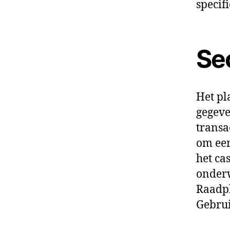
specif
Se
Het pl
gegeve
transa
om eer
het ca
onderw
Raadpl
Gebrui