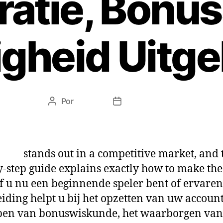
ratie, Bonu
igheid Uitg
Por
admin
julio 12, 2018
sino
stands out in a competitive market, and 
y-step guide explains exactly how to make th
 Of u nu een beginnende speler bent of ervaren
iding helpt u bij het opzetten van uw account
pen van bonuswiskunde, het waarborgen van